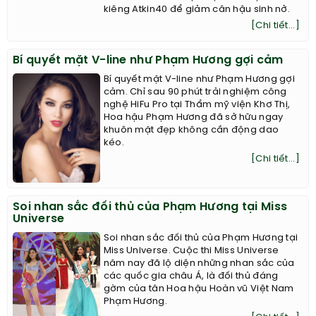
Kim Kardashian thực hiện chế độ ăn
kiêng Atkin40 để giảm cân hậu sinh nở.
[Chi tiết...]
Bí quyết mặt V-line như Phạm Hương gợi cảm
Bí quyết mặt V-line như Phạm Hương gợi
cảm. Chỉ sau 90 phút trải nghiệm công
nghệ HiFu Pro tại Thẩm mỹ viện Khơ Thị,
Hoa hậu Phạm Hương đã sở hữu ngay
khuôn mặt đẹp không cần động dao
kéo.
[Chi tiết...]
Soi nhan sắc đối thủ của Phạm Hương tại Miss
Universe
Soi nhan sắc đối thủ của Phạm Hương tại
Miss Universe. Cuộc thi Miss Universe
năm nay đã lộ diện những nhan sắc của
các quốc gia châu Á, là đối thủ đáng
gờm của tân Hoa hậu Hoàn vũ Việt Nam
Phạm Hương.