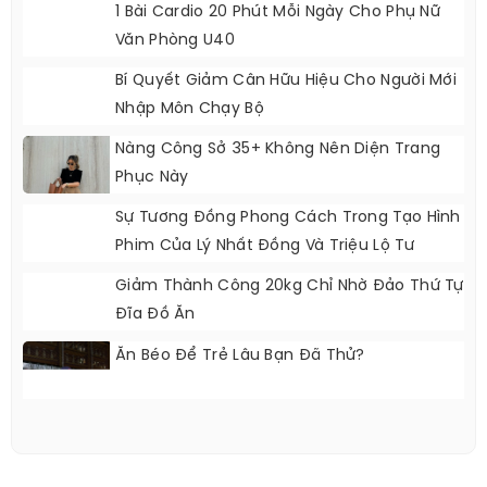
1 Bài Cardio 20 Phút Mỗi Ngày Cho Phụ Nữ
Văn Phòng U40
Bí Quyết Giảm Cân Hữu Hiệu Cho Người Mới
Nhập Môn Chạy Bộ
Nàng Công Sở 35+ Không Nên Diện Trang
Phục Này
Sự Tương Đồng Phong Cách Trong Tạo Hình
Phim Của Lý Nhất Đồng Và Triệu Lộ Tư
Giảm Thành Công 20kg Chỉ Nhờ Đảo Thứ Tự
Đĩa Đồ Ăn
Ăn Béo Để Trẻ Lâu Bạn Đã Thử?