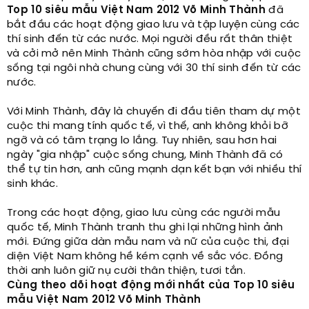
Top 10 siêu mẫu Việt Nam 2012 Võ Minh Thành
đã
bắt đầu các hoạt động giao lưu và tập luyện cùng các
thí sinh đến từ các nước. Mọi người đều rất thân thiệt
và cởi mở nên Minh Thành cũng sớm hòa nhập với cuộc
sống tại ngôi nhà chung cùng với 30 thí sinh đến từ các
nước.
Với Minh Thành, đây là chuyến đi đầu tiên tham dự một
cuộc thi mang tính quốc tế, vì thế, anh không khỏi bỡ
ngỡ và có tâm trạng lo lắng. Tuy nhiên, sau hơn hai
ngày "gia nhập" cuộc sống chung, Minh Thành đã có
thể tự tin hơn, anh cũng mạnh dạn kết bạn với nhiều thí
sinh khác.
Trong các hoạt động, giao lưu cùng các người mẫu
quốc tế, Minh Thành tranh thu ghi lại những hình ảnh
mới. Đứng giữa dàn mẫu nam và nữ của cuộc thi, đại
diện Việt Nam không hề kém cạnh về sắc vóc. Đồng
thời anh luôn giữ nụ cười thân thiện, tươi tắn.
Cùng theo dõi hoạt động mới nhất của Top 10 siêu
mẫu Việt Nam 2012 Võ Minh Thành