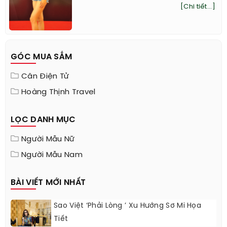
ruộng làm vườn để chu toàn gia đình!”.
[Chi tiết...]
GÓC MUA SẮM
Cân Điện Tử
Hoàng Thịnh Travel
LỌC DANH MỤC
Người Mẫu Nữ
Người Mẫu Nam
BÀI VIẾT MỚI NHẤT
Sao Việt ‘phải Lòng ’ Xu Hướng Sơ Mi Họa
Tiết