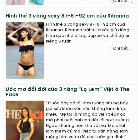
[Chi tiết...]
Hình thể 3 vòng sexy 87-61-92 cm của Rihanna
Hình thể 3 vòng sexy 87-61-92 cm của
Rihanna. Rihanna bật mí chiêu giữ dáng
hiệu quả nhờ đi bộ, đạp xe và chế độ ăn
kiêng 5 tuần.
[Chi tiết...]
Ước mơ đổi đời của 3 nàng “Lọ Lem” Việt ở The
Face
“Trước đây bố tôi làm ruộng nhưng bây
giờ sức khỏe yếu nên không làm được
nhiều. Mẹ tôi là một giáo viên tiểu học
mà phải nuôi hai con đều đi học trường
Ngoại thương nên khá vất vả. Mẹ phải
làm thêm đủ mọi việc từ bán hàng, làm