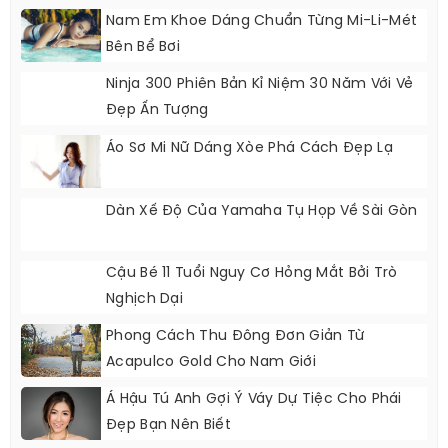
Nam Em Khoe Dáng Chuẩn Từng Mi-Li-Mét
Bên Bể Bơi
Ninja 300 Phiên Bản Kỉ Niệm 30 Năm Với Vẻ
Đẹp Ấn Tượng
Áo Sơ Mi Nữ Dáng Xòe Phá Cách Đẹp Lạ
Dàn Xế Độ Của Yamaha Tụ Họp Về Sài Gòn
Cậu Bé 11 Tuổi Nguy Cơ Hỏng Mắt Bởi Trò
Nghịch Dại
Phong Cách Thu Đông Đơn Giản Từ
Acapulco Gold Cho Nam Giới
Á Hậu Tú Anh Gợi Ý Váy Dự Tiệc Cho Phái
Đẹp Bạn Nên Biết