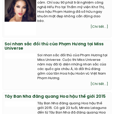
cảm. Chỉ sau 90 phút trải nghiệm công
nghệ HiFu Pro tại Thẩm mỹ viện Khơ Thị,
Hoa hậu Phạm Hương đã sở hữu ngay
khuôn mặt đẹp không cần động dao
kéo.
[Chi tiết...]
Soi nhan sắc đối thủ của Phạm Hương tại Miss
Universe
Soi nhan sắc đối thủ của Phạm Hương tại
Miss Universe. Cuộc thi Miss Universe
năm nay đã lộ diện những nhan sắc của
các quốc gia châu Á, là đối thủ đáng
gờm của tân Hoa hậu Hoàn vũ Việt Nam
Phạm Hương.
[Chi tiết...]
Tây Ban Nha đăng quang Hoa hậu thế giới 2015
Tây Ban Nha đăng quang Hoa hậu thế
giới 2015. Cô gái 23 tuổi, Mireia Lalaguna
đến từ Tây Ban Nha đã đăng quang Hoa