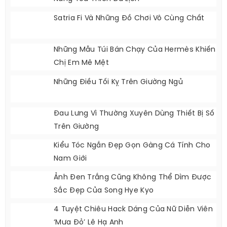
Tậu Được Nhà Sang
10 Set Váy Liền Của Sao Hàn Giành Cho
Nàng Yêu Thích Du Lịch
Satria Fi Và Những Đồ Chơi Vô Cùng Chất
Những Mẫu Túi Bán Chạy Của Hermès Khiến
Chị Em Mê Mệt
Những Điều Tối Kỵ Trên Giường Ngủ
Đau Lưng Vì Thường Xuyên Dùng Thiết Bị Số
Trên Giường
Kiểu Tóc Ngắn Đẹp Gọn Gàng Cá Tính Cho
Nam Giới
Ảnh Đen Trắng Cũng Không Thể Dìm Được