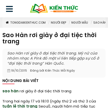
TONGDAIKIENTHUC.COM
NGƯỜI ĐẸP
NGƯỜI MẪU
SAO HÀN R
Sao Hàn rơi giày ở đại tiệc thời
trang
Sao Hàn rơi giày ở đại tiệc thời trang. Mỹ nữ của
nhóm nhạc A Pink đỏ mặt vì liên tiếp gặp sự cố ở
“đại tiệc thời trang” Hàn Quốc.
19/10/2015
Đăng bởi
Kiến Thức Mỗi Ngày
NỘI DUNG BÀI VIẾT
sao hàn
rơi giày ở đại tiệc thời trang
Trong hai ngày 17 và 18.10 (ngày thứ 2 và thứ 3 của
tuần lễ thời trang
Seoul), người hâm mộ tiếp tục