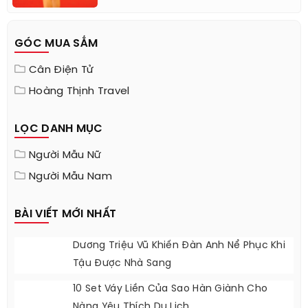
làm thêm đủ mọi việc từ bán hàng, làm
ruộng làm vườn để chu toàn gia đình!”.
[Chi tiết...]
GÓC MUA SẮM
Cân Điện Tử
Hoàng Thịnh Travel
LỌC DANH MỤC
Người Mẫu Nữ
Người Mẫu Nam
BÀI VIẾT MỚI NHẤT
Dương Triệu Vũ Khiến Đàn Anh Nể Phục Khi