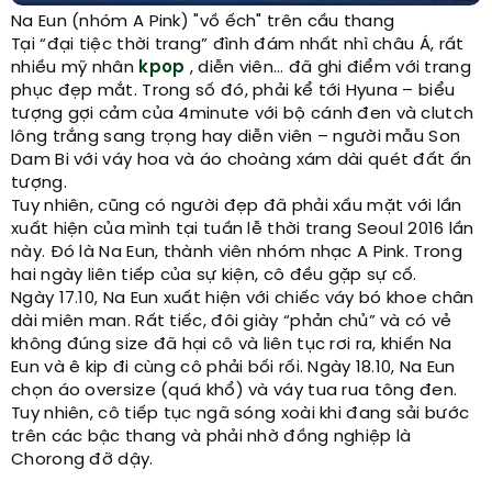
Na Eun (nhóm A Pink) "vồ ếch" trên cầu thang
Tại “đại tiệc thời trang” đình đám nhất nhì châu Á, rất
nhiều mỹ nhân
kpop
, diễn viên… đã ghi điểm với trang
phục đẹp mắt. Trong số đó, phải kể tới Hyuna – biểu
tượng gợi cảm của 4minute với bộ cánh đen và clutch
lông trắng sang trọng hay diễn viên – người mẫu Son
Dam Bi với váy hoa và áo choàng xám dài quét đất ấn
tượng.
Tuy nhiên, cũng có người đẹp đã phải xấu mặt với lần
xuất hiện của mình tại tuần lễ thời trang Seoul 2016 lần
này. Đó là Na Eun, thành viên nhóm nhạc A Pink. Trong
hai ngày liên tiếp của sự kiện, cô đều gặp sự cố.
Ngày 17.10, Na Eun xuất hiện với chiếc váy bó khoe chân
dài miên man. Rất tiếc, đôi giày “phản chủ” và có vẻ
không đúng size đã hại cô và liên tục rơi ra, khiến Na
Eun và ê kip đi cùng cô phải bối rối. Ngày 18.10, Na Eun
chọn áo oversize (quá khổ) và váy tua rua tông đen.
Tuy nhiên, cô tiếp tục ngã sóng xoài khi đang sải bước
trên các bậc thang và phải nhờ đồng nghiệp là
Chorong đỡ dậy.