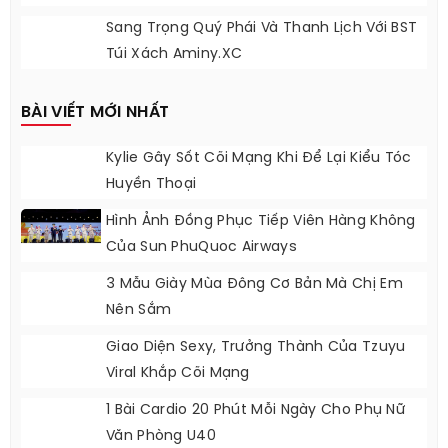
Sắc Đẹp Của Song Hye Kyo
4 Tuyệt Chiêu Hack Dáng Của Nữ Diễn Viên
‘Mưa Đỏ’ Lê Hạ Anh
Sang Trọng Quý Phái Và Thanh Lịch Với BST
Túi Xách Aminy.XC
BÀI VIẾT MỚI NHẤT
Kylie Gây Sốt Cõi Mạng Khi Để Lại Kiểu Tóc
Huyền Thoại
Hình Ảnh Đồng Phục Tiếp Viên Hàng Không
Của Sun PhuQuoc Airways
3 Mẫu Giày Mùa Đông Cơ Bản Mà Chị Em
Nên Sắm
Giao Diện Sexy, Trưởng Thành Của Tzuyu