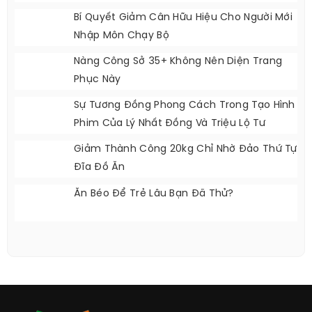
Viral Khắp Cõi Mạng
1 Bài Cardio 20 Phút Mỗi Ngày Cho Phụ Nữ
Văn Phòng U40
Bí Quyết Giảm Cân Hữu Hiệu Cho Người Mới
Nhập Môn Chạy Bộ
Nàng Công Sở 35+ Không Nên Diện Trang
Phục Này
Sự Tương Đồng Phong Cách Trong Tạo Hình
Phim Của Lý Nhất Đồng Và Triệu Lộ Tư
Giảm Thành Công 20kg Chỉ Nhờ Đảo Thứ Tự
Đĩa Đồ Ăn
Ăn Béo Để Trẻ Lâu Bạn Đã Thử?