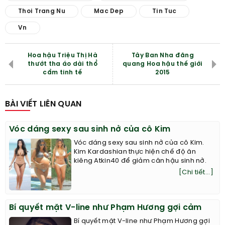
Thoi Trang Nu
Mac Dep
Tin Tuc
Vn
Hoa hậu Triệu Thị Hà
Tây Ban Nha đăng
thướt tha áo dài thổ
quang Hoa hậu thế giới
cẩm tinh tế
2015
BÀI VIẾT LIÊN QUAN
Vóc dáng sexy sau sinh nở của cô Kim
Vóc dáng sexy sau sinh nở của cô Kim.
Kim Kardashian thực hiện chế độ ăn
kiêng Atkin40 để giảm cân hậu sinh nở.
[Chi tiết...]
Bí quyết mặt V-line như Phạm Hương gợi cảm
Bí quyết mặt V-line như Phạm Hương gợi