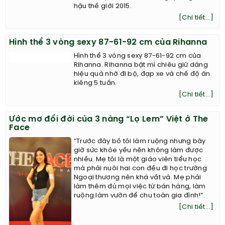
hậu thế giới 2015.
[Chi tiết...]
Hình thể 3 vòng sexy 87-61-92 cm của Rihanna
Hình thể 3 vòng sexy 87-61-92 cm của
Rihanna. Rihanna bật mí chiêu giữ dáng
hiệu quả nhờ đi bộ, đạp xe và chế độ ăn
kiêng 5 tuần.
[Chi tiết...]
Ước mơ đổi đời của 3 nàng “Lọ Lem” Việt ở The
Face
“Trước đây bố tôi làm ruộng nhưng bây
giờ sức khỏe yếu nên không làm được
nhiều. Mẹ tôi là một giáo viên tiểu học
mà phải nuôi hai con đều đi học trường
Ngoại thương nên khá vất vả. Mẹ phải