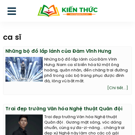
ca sĩ
Những bộ đồ lấp lánh của Đàm Vĩnh Hưng
Những bộ đồ lấp lánh của Đàm Vĩnh
Hưng. Nam ca sĩ biến hóa từ một ông
hoàng, quân nhân, đến chàng trai đường
phố trong các bộ trang phục được đính
đá, lông vũ bắt mắt.
[Chi tiết...]
Trai đẹp trường Văn hóa Nghệ thuật Quân đội
Trai đẹp trường Văn hóa Nghệ thuật
Quân đội . Gương mặt sáng, vóc dáng
chuẩn, cùng sự đa-zi-năng... chàng trai
đẹp xứ Nghệ này làm cho các cô gái