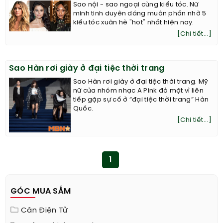
Sao nội - sao ngoại cùng kiểu tóc. Nữ
minh tinh duyên dáng muôn phần nhờ 5
kiểu tóc xuân hè "hot" nhất hiện nay.
[Chi tiết...]
Sao Hàn rơi giày ở đại tiệc thời trang
Sao Hàn rơi giày ở đại tiệc thời trang. Mỹ
nữ của nhóm nhạc A Pink đỏ mặt vì liên
tiếp gặp sự cố ở “đại tiệc thời trang” Hàn
Quốc.
[Chi tiết...]
1
GÓC MUA SẮM
Cân Điện Tử