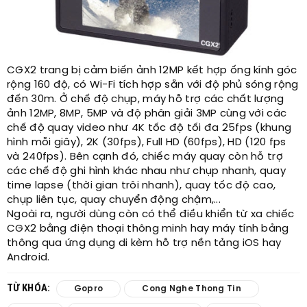
CGX2 trang bị cảm biến ảnh 12MP kết hợp ống kính góc
rộng 160 độ, có Wi-Fi tích hợp sẵn với độ phủ sóng rộng
đến 30m. Ở chế độ chụp, máy hỗ trợ các chất lượng
ảnh 12MP, 8MP, 5MP và độ phân giải 3MP cùng với các
chế độ quay video như 4K tốc độ tối đa 25fps (khung
hình mỗi giây), 2K (30fps), Full HD (60fps), HD (120 fps
và 240fps). Bên cạnh đó, chiếc máy quay còn hỗ trợ
các chế độ ghi hình khác nhau như chụp nhanh, quay
time lapse (thời gian trôi nhanh), quay tốc độ cao,
chụp liên tục, quay chuyển động chậm,...
Ngoài ra, người dùng còn có thể điều khiển từ xa chiếc
CGX2 bằng điện thoại thông minh hay máy tính bảng
thông qua ứng dụng di kèm hỗ trợ nền tảng iOS hay
Android.
TỪ KHÓA:
Gopro
Cong Nghe Thong Tin