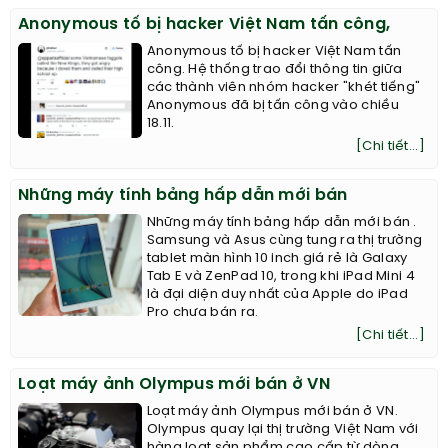
Anonymous tố bị hacker Việt Nam tấn công,
Anonymous tố bị hacker Việt Nam tấn
công. Hệ thống trao đổi thông tin giữa
các thành viên nhóm hacker "khét tiếng"
Anonymous đã bị tấn công vào chiều
18.11.
[Chi tiết...]
Những máy tính bảng hấp dẫn mới bán
Những máy tính bảng hấp dẫn mới bán .
Samsung và Asus cùng tung ra thị trường
tablet màn hình 10 inch giá rẻ là Galaxy
Tab E và ZenPad 10, trong khi iPad Mini 4
là đại diện duy nhất của Apple do iPad
Pro chưa bán ra.
[Chi tiết...]
Loạt máy ảnh Olympus mới bán ở VN
Loạt máy ảnh Olympus mới bán ở VN.
Olympus quay lại thị trường Việt Nam với
hàng loạt sản phẩm cao cấp từ dòng