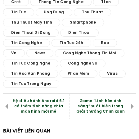
Cntt
Thong Tin Cong Nghe
Ttcn
Tin Tuc
Ung Dung
Thu Thuat
Thu Thuat May Tinh
Smartphone
Dien Thoai Di Dong
Dien Thoai
Tin Cong Nghe
Tin Tuc 24h
Bao
Vn
News
Cong Nghe Thong Tin Moi
Tin Tuc Cong Nghe
Cong Nghe So
Tin Học Van Phong
Phan Mem
Virus
Tin Tuc Trong Ngay
Hệ điều hành Android 6.1
Game “Linh hồn ánh
có thêm tính năng chia
sáng” xuất hiện trong
màn hình mới mẻ
Giải thưởng Chim xanh
BÀI VIẾT LIÊN QUAN