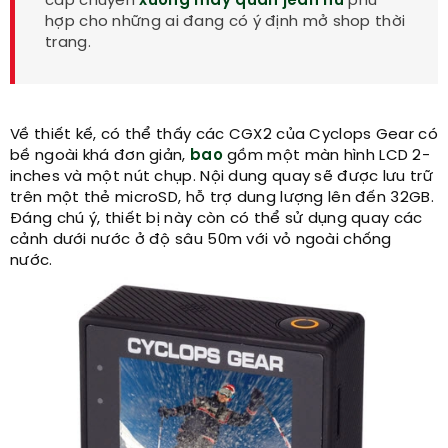
cấp chuyên
xưởng may quần jean nữ
phù
hợp cho những ai đang có ý định mở shop thời
trang.
Về thiết kế, có thể thấy các CGX2 của Cyclops Gear có
bề ngoài khá đơn giản,
bao
gồm một màn hình LCD 2-
inches và một nút chụp. Nội dung quay sẽ được lưu trữ
trên một thẻ microSD, hỗ trợ dung lượng lên đến 32GB.
Đáng chú ý, thiết bị này còn có thể sử dụng quay các
cảnh dưới nước ở độ sâu 50m với vỏ ngoài chống
nước.