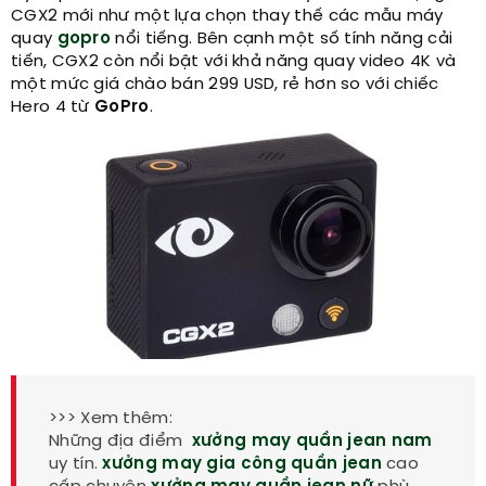
CGX2 mới như một lựa chọn thay thế các mẫu máy
quay
gopro
nổi tiếng. Bên cạnh một số tính năng cải
tiến, CGX2 còn nổi bật với khả năng quay video 4K và
một mức giá chào bán 299 USD, rẻ hơn so với chiếc
Hero 4 từ
GoPro
.
>>> Xem thêm:
Những địa điểm
xưởng may quần jean nam
uy tín.
xưởng may gia công quần jean
cao