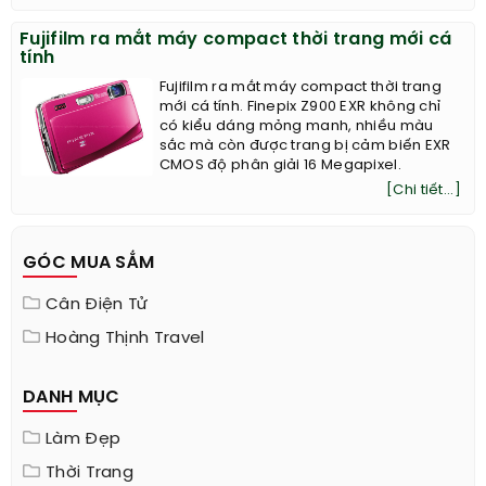
Fujifilm ra mắt máy compact thời trang mới cá
tính
Fujifilm ra mắt máy compact thời trang
mới cá tính. Finepix Z900 EXR không chỉ
có kiểu dáng mỏng manh, nhiều màu
sắc mà còn được trang bị cảm biến EXR
CMOS độ phân giải 16 Megapixel.
[Chi tiết...]
GÓC MUA SẮM
Cân Điện Tử
Hoàng Thịnh Travel
DANH MỤC
Làm Đẹp
Thời Trang