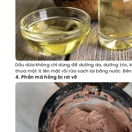
Dầu dửa không chỉ dùng để dưỡng da, dưỡng tóc, k
thoa một ít lên mặt rồi rửa sạch lại bằng nước. Bê
4. Phấn má hồng bị rơi vỡ