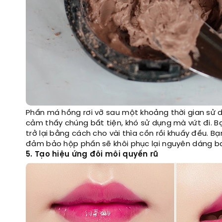
Phấn má hồng rơi vỡ sau một khoảng thời gian sử d
cảm thấy chúng bất tiện, khó sử dụng mà vứt đi. 
trở lại bằng cách cho vài thìa cồn rồi khuấy đều.
đảm bảo hộp phấn sẽ khôi phục lại nguyên dáng b
5. Tạo hiệu ứng đôi môi quyến rũ