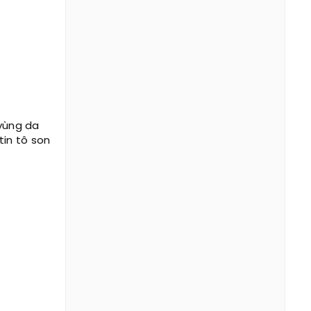
 vùng da
tin tô son