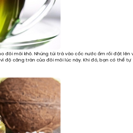
cho đôi môi khô. Nhúng túi trà vào cốc nước ấm rồi đặt lên
ì độ căng tràn của đôi môi lúc này. Khi đó, bạn có thể tự 