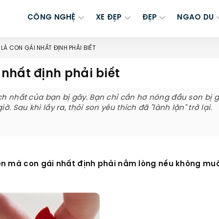
CÔNG NGHỆ
XE ĐẸP
ĐẸP
NGAO DU
LÀ CON GÁI NHẤT ĐỊNH PHẢI BIẾT
nhất định phải biết
ch nhất của bạn bị gãy. Bạn chỉ cần hơ nóng đầu son bị g
. Sau khi lấy ra, thỏi son yêu thích đã "lành lặn" trở lại.
ền mà con gái nhất định phải nằm lòng nếu không muố