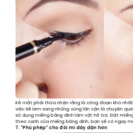
Kẻ mắt phải thừa nhận rằng là công đoạn khó nhất 
việc kẽ lem sang những vùng lân cận là chuyện quá
sử dụng miếng băng dính làm vật hỗ trợ. Đặt miếng
theo cạnh của miếng băng dính, bạn sẽ có ngay m
7. "Phù phép" cho đôi mi dày dặn hơn