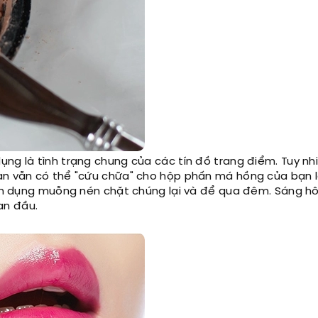
ụng là tình trạng chung của các tín đồ trang điểm. Tuy nh
Bạn vẫn có thể "cứu chữa" cho hộp phấn má hồng của bạn l
 Bạn dụng muỗng nén chặt chúng lại và để qua đêm. Sáng h
an đầu.