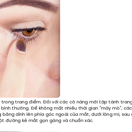
trong trang điểm. Đối với các cô nàng mới tập tành tran
 bình thường. Để không mất nhiều thời gian "mày mò", cá
 băng dính lên phía góc ngoài của mắt, dưới lông mi, sau
ột đường kẻ mắt gọn gàng và chuẩn xác.