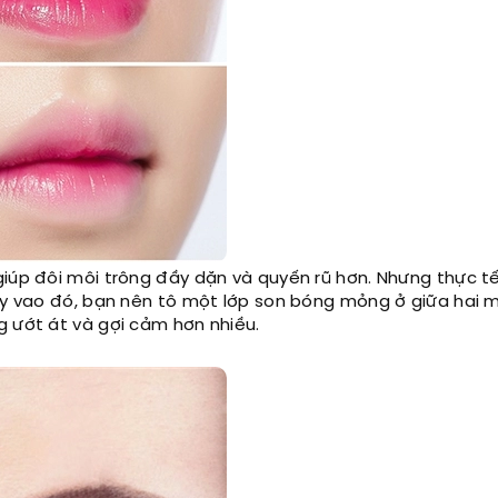
giúp đôi môi trông đầy dặn và quyến rũ hơn. Nhưng thực t
ay vao đó, bạn nên tô một lớp son bóng mỏng ở giữa hai m
g ướt át và gợi cảm hơn nhiều.