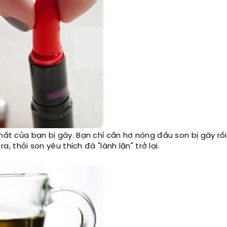
hất của bạn bị gãy. Bạn chỉ cần hơ nóng đầu son bị gãy rồi
a, thỏi son yêu thích đã "lành lặn" trở lại.