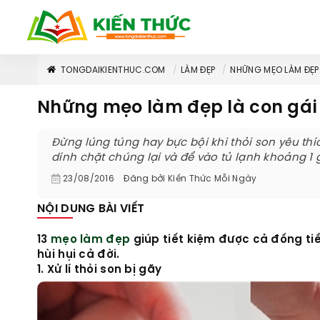
TONGDAIKIENTHUC.COM
LÀM ĐẸP
NHỮNG MẸO LÀM ĐẸP 
Những mẹo làm đẹp là con gái 
Đừng lúng túng hay bực bội khi thỏi son yêu thí
dính chặt chúng lại và để vào tủ lạnh khoảng 1 giờ
23/08/2016
Đăng bởi
Kiến Thức Mỗi Ngày
NỘI DUNG BÀI VIẾT
13
mẹo làm đẹp
giúp tiết kiệm được cả đống ti
hùi hụi cả đời.
1. Xử lí thỏi son bị gãy