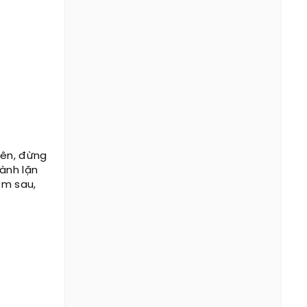
iên, đừng
ành lặn
ôm sau,