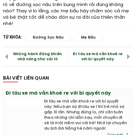
rõ về đường sọc nâu trên bụng mình rồi đúng không
nào? Thay vì lo lắng, các mẹ bầu hãy chăm sóc cả mẹ
và bé thật tốt để chào đón sự ra đời của thiên thần
nhé!
TỪ KHÓA:
Đường Sọc Nâu
Mẹ Bầu
Những hành động khiến
Đi tàu xe mà vẫn khoẻ re
nhà nóng như cái lò
với bí quyết này
BÀI VIẾT LIÊN QUAN
Đi tàu xe mà vẫn khoẻ re với bí quyết này
Đi tàu xe mà vẫn khoẻ re với bí quyết
này. Nếu bạn sợ đi tàu xe 1 thì trẻ nhỏ sợ
gấp 10 lần. Nhưng đừng lo, chỉ cần tuân
theo những chỉ dẫn sau, mỗi chuyến đi
sẽ là một niềm vui với trẻ! Nhớ lại chuyến
du lịch Đà Nẵng hè năm ngoái