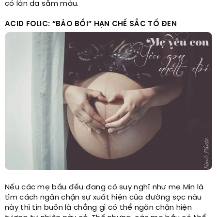
có làn da sẫm màu.
ACID FOLIC: “BẢO BỐI” HẠN CHẾ SẮC TỐ ĐEN
Nếu các mẹ bầu đều đang có suy nghĩ như mẹ Min là
tìm cách ngăn chặn sự xuất hiện của đường sọc nâu
này thì tin buồn là chẳng gì có thể ngăn chặn hiện