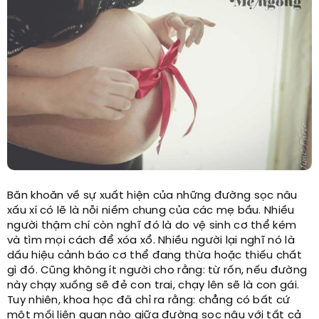
Băn khoăn về sự xuất hiện của những đường sọc nâu
xấu xí có lẽ là nỗi niềm chung của các mẹ bầu. Nhiều
người thậm chí còn nghĩ đó là do vệ sinh cơ thể kém
và tìm mọi cách để xóa xổ. Nhiều người lại nghĩ nó là
dấu hiệu cảnh báo cơ thể đang thừa hoặc thiếu chất
gì đó. Cũng không ít người cho rằng: từ rốn, nếu đường
này chạy xuống sẽ đẻ con trai, chạy lên sẽ là con gái.
Tuy nhiên, khoa học đã chỉ ra rằng: chẳng có bất cứ
một mối liên quan nào giữa đường sọc nâu với tất cả