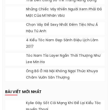
Trai Đến Công Sở Trẻ Trung Năng Động
Những Chiếc Váy Khiến Người Xem Phải Đỏ
Mặt Của Mĩ Nhân Vbiz
Chọn Váy Để Sexy Nhất Đêm Tiệc Như Á
Hậu Tú Anh
4 Kiểu Tóc Nam Đẹp Sành Điệu Lịch Lãm
2017
Tóc Nam Tỉa Layer Ngắn Thời Thượng Như
Lee Min Ho
Ông Bố Ở Hà Nội Không Ngại Thức Khuya
Chăm Vườn Sân Thượng
BÀI VIẾT MỚI NHẤT
Kylie Gây Sốt Cõi Mạng Khi Để Lại Kiểu Tóc
Huyền Thoại