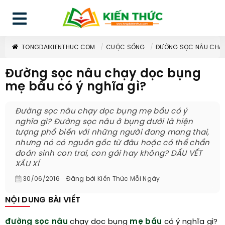
TONGDAIKIENTHUC.COM
CUỘC SỐNG
ĐƯỜNG SỌC NÂU CHẠY
Đường sọc nâu chạy dọc bụng
mẹ bầu có ý nghĩa gì?
Đường sọc nâu chạy dọc bụng mẹ bầu có ý
nghĩa gì? Đường sọc nâu ở bụng dưới là hiện
tượng phổ biến với những người đang mang thai,
nhưng nó có nguồn gốc từ đâu hoặc có thể chẩn
đoán sinh con trai, con gái hay không? DẤU VẾT
XẤU XÍ
30/06/2016
Đăng bởi
Kiến Thức Mỗi Ngày
NỘI DUNG BÀI VIẾT
đường sọc nâu
chạy dọc bụng
mẹ bầu
có ý nghĩa gì?