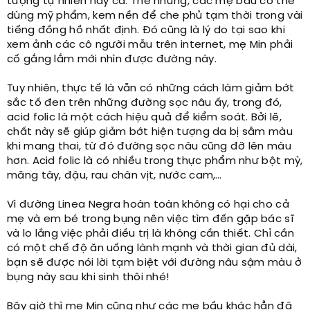
tượng tự nhiên này cả. Thế nhưng, các mẹ bầu có thể
dùng mỹ phẩm, kem nền để che phủ tạm thời trong vài
tiếng đồng hồ nhất định. Đó cũng là lý do tại sao khi
xem ảnh các cô người mẫu trên internet, mẹ Min phải
cố gắng lắm mới nhìn được đường này.
Tuy nhiên, thực tế là vẫn có những cách làm giảm bớt
sắc tố đen trên những đường sọc nâu ấy, trong đó,
acid folic là một cách hiệu quả để kiểm soát. Bởi lẽ,
chất này sẽ giúp giảm bớt hiện tượng da bị sẫm màu
khi mang thai, từ đó đường sọc nâu cũng đỡ lên màu
hơn. Acid folic là có nhiều trong thực phẩm như bột mỳ,
măng tây, đậu, rau chân vịt, nước cam,…
Vì đường Linea Negra hoàn toàn không có hại cho cả
mẹ và em bé trong bụng nên việc tìm đến gặp bác sĩ
và lo lắng việc phải điều trị là không cần thiết. Chỉ cần
có một chế độ ăn uống lành mạnh và thời gian đủ dài,
bạn sẽ được nói lời tạm biệt với đường nâu sậm màu ở
bụng này sau khi sinh thôi nhé!
Bây giờ thì mẹ Min cũng như các mẹ bầu khác hẳn đã