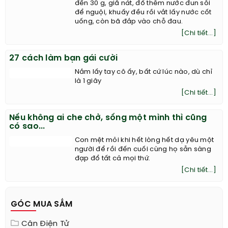
đến 30 g, giã nát, đổ thêm nước đun sôi
để nguội, khuấy đều rồi vắt lấy nước cốt
uống, còn bã đắp vào chỗ đau.
[Chi tiết...]
27 cách làm bạn gái cười
Nắm lấy tay cô ấy, bất cứ lúc nào, dù chỉ
là 1 giây
[Chi tiết...]
Nếu không ai che chở, sống một mình thì cũng
có sao...
Con mệt mỏi khi hết lòng hết dạ yêu một
người để rồi đến cuối cùng họ sẵn sàng
đạp đổ tất cả mọi thứ.
[Chi tiết...]
GÓC MUA SẮM
Cân Điện Tử