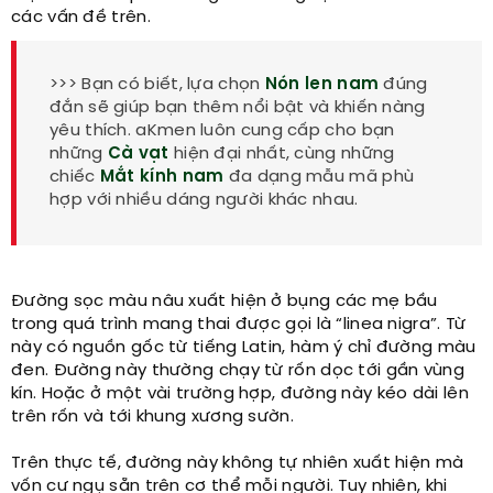
các vấn đề trên.
>>> Bạn có biết, lựa chọn
Nón len nam
đúng
đắn sẽ giúp bạn thêm nổi bật và khiến nàng
yêu thích. aKmen luôn cung cấp cho bạn
những
Cà vạt
hiện đại nhất, cùng những
chiếc
Mắt kính nam
đa dạng mẫu mã phù
hợp với nhiều dáng người khác nhau.
Đường sọc màu nâu xuất hiện ở bụng các mẹ bầu
trong quá trình mang thai được gọi là “linea nigra”. Từ
này có nguồn gốc từ tiếng Latin, hàm ý chỉ đường màu
đen. Đường này thường chạy từ rốn dọc tới gần vùng
kín. Hoặc ở một vài trường hợp, đường này kéo dài lên
trên rốn và tới khung xương sườn.
Trên thực tế, đường này không tự nhiên xuất hiện mà
vốn cư ngụ sẵn trên cơ thể mỗi người. Tuy nhiên, khi