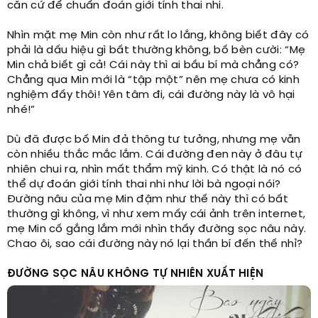
căn cứ để chuẩn đoán giới tính thai nhi.
Nhìn mặt mẹ Min còn như rất lo lắng, không biết đây có
phải là dấu hiệu gì bất thường không, bố bèn cười: “Mẹ
Min chả biết gì cả! Cái này thì ai bầu bí mà chẳng có?
Chẳng qua Min mới là “tập một” nên mẹ chưa có kinh
nghiệm đấy thôi! Yên tâm đi, cái đường này là vô hại
nhé!”
Dù đã được bố Min đả thông tư tưởng, nhưng mẹ vẫn
còn nhiều thắc mắc lắm. Cái đường đen này ở đâu tự
nhiên chui ra, nhìn mất thẩm mỹ kinh. Có thật là nó có
thể dự đoán giới tính thai nhi như lời bà ngoại nói?
Đường nâu của mẹ Min đậm như thế này thì có bất
thường gì không, vì như xem mấy cái ảnh trên internet,
mẹ Min cố gắng lắm mới nhìn thấy đường sọc nâu này.
Chao ôi, sao cái đường này nó lại thần bí đến thế nhỉ?
ĐƯỜNG SỌC NÂU KHÔNG TỰ NHIÊN XUẤT HIỆN