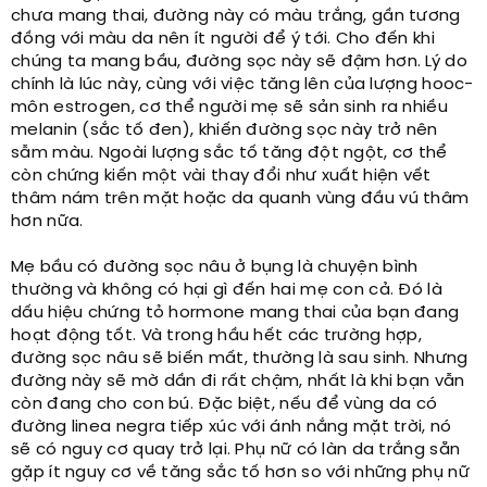
chưa mang thai, đường này có màu trắng, gần tương
đồng với màu da nên ít người để ý tới. Cho đến khi
chúng ta mang bầu, đường sọc này sẽ đậm hơn. Lý do
chính là lúc này, cùng với việc tăng lên của lượng hooc-
môn estrogen, cơ thể người mẹ sẽ sản sinh ra nhiều
melanin (sắc tố đen), khiến đường sọc này trở nên
sẫm màu. Ngoài lượng sắc tố tăng đột ngột, cơ thể
còn chứng kiến một vài thay đổi như xuất hiện vết
thâm nám trên mặt hoặc da quanh vùng đầu vú thâm
hơn nữa.
Mẹ bầu có đường sọc nâu ở bụng là chuyện bình
thường và không có hại gì đến hai mẹ con cả. Đó là
dấu hiệu chứng tỏ hormone mang thai của bạn đang
hoạt động tốt. Và trong hầu hết các trường hợp,
đường sọc nâu sẽ biến mất, thường là sau sinh. Nhưng
đường này sẽ mờ dần đi rất chậm, nhất là khi bạn vẫn
còn đang cho con bú. Đặc biệt, nếu để vùng da có
đường linea negra tiếp xúc với ánh nắng mặt trời, nó
sẽ có nguy cơ quay trở lại. Phụ nữ có làn da trắng sẵn
gặp ít nguy cơ về tăng sắc tố hơn so với những phụ nữ