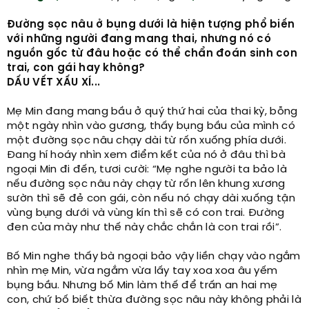
Đường sọc nâu ở bụng dưới là hiện tượng phổ biến
với những người đang mang thai, nhưng nó có
nguồn gốc từ đâu hoặc có thể chẩn đoán sinh con
trai, con gái hay không?
DẤU VẾT XẤU XÍ...
Mẹ Min đang mang bầu ở quý thứ hai của thai kỳ, bỗng
một ngày nhìn vào gương, thấy bụng bầu của mình có
một đường sọc nâu chạy dài từ rốn xuống phía dưới.
Đang hí hoáy nhìn xem điểm kết của nó ở đâu thì bà
ngoại Min đi đến, tươi cười: “Mẹ nghe người ta bảo là
nếu đường sọc nâu này chạy từ rốn lên khung xương
sườn thì sẽ đẻ con gái, còn nếu nó chạy dài xuống tận
vùng bụng dưới và vùng kín thì sẽ có con trai. Đường
đen của mày như thế này chắc chắn là con trai rồi”.
Bố Min nghe thấy bà ngoại bảo vậy liền chạy vào ngắm
nhìn mẹ Min, vừa ngắm vừa lấy tay xoa xoa âu yếm
bụng bầu. Nhưng bố Min làm thế để trấn an hai mẹ
con, chứ bố biết thừa đường sọc nâu này không phải là