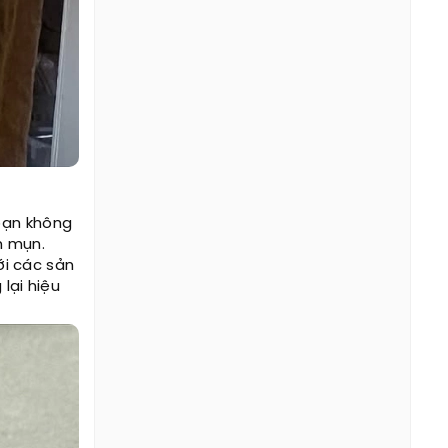
bạn không
n mụn.
i các sản
lại hiệu