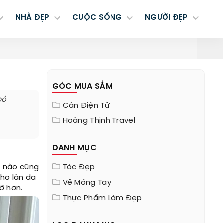
NHÀ ĐẸP
CUỘC SỐNG
NGƯỜI ĐẸP
GÓC MUA SẮM
bỏ
Cân Điện Tử
Hoàng Thịnh Travel
DANH MỤC
m nào cũng
Tóc Đẹp
cho làn da
Vẽ Móng Tay
ỡ hơn.
Thực Phẩm Làm Đẹp