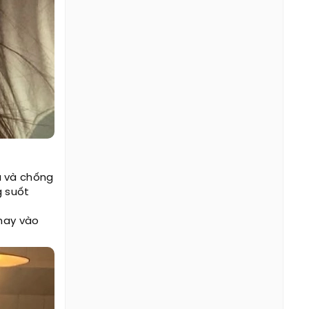
a và chống
g suốt
Thay vào