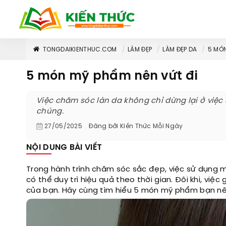
TONGDAIKIENTHUC.COM
LÀM ĐẸP
LÀM ĐẸP DA
5 MÓN
5 món mỹ phẩm nên vứt đi
Việc chăm sóc làn da không chỉ dừng lại ở việ
chúng.
27/05/2025
Đăng bởi
Kiến Thức Mỗi Ngày
NỘI DUNG BÀI VIẾT
Trong hành trình chăm sóc sắc đẹp, việc sử dụng 
có thể duy trì hiệu quả theo thời gian. Đôi khi, vi
của bạn. Hãy cùng tìm hiểu 5 món mỹ phẩm bạn nên