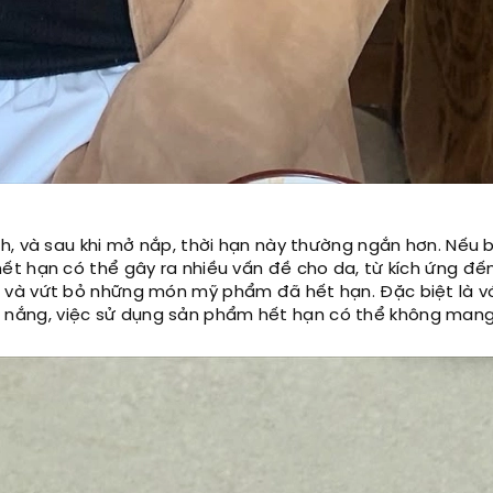
h, và sau khi mở nắp, thời hạn này thường ngắn hơn. Nếu 
ết hạn có thể gây ra nhiều vấn đề cho da, từ kích ứng đế
 và vứt bỏ những món mỹ phẩm đã hết hạn. Đặc biệt là vớ
ắng, việc sử dụng sản phẩm hết hạn có thể không mang 