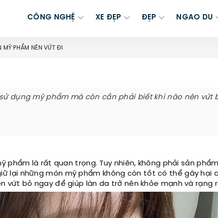
CÔNG NGHỆ
XE ĐẸP
ĐẸP
NGAO DU
 MỸ PHẨM NÊN VỨT ĐI
c sử dụng mỹ phẩm mà còn cần phải biết khi nào nên vứt 
mỹ phẩm là rất quan trọng. Tuy nhiên, không phải sản phẩ
ệc giữ lại những món mỹ phẩm không còn tốt có thể gây hại 
 vứt bỏ ngay để giúp làn da trở nên khỏe mạnh và rạng r