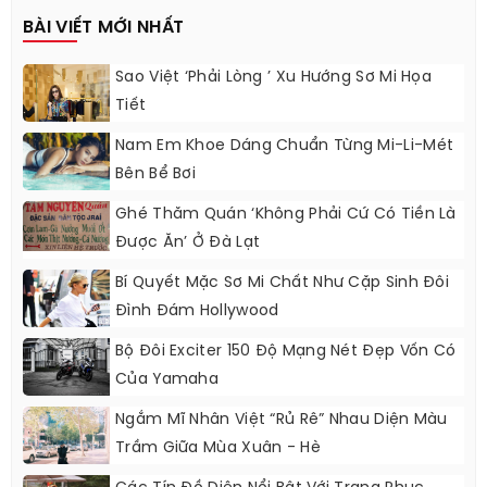
BÀI VIẾT MỚI NHẤT
Sao Việt ‘phải Lòng ’ Xu Hướng Sơ Mi Họa
Tiết
Nam Em Khoe Dáng Chuẩn Từng Mi-Li-Mét
Bên Bể Bơi
Ghé Thăm Quán ‘không Phải Cứ Có Tiền Là
Được Ăn’ Ở Đà Lạt
Bí Quyết Mặc Sơ Mi Chất Như Cặp Sinh Đôi
Đình Đám Hollywood
Bộ Đôi Exciter 150 Độ Mạng Nét Đẹp Vốn Có
Của Yamaha
Ngắm Mĩ Nhân Việt “rủ Rê” Nhau Diện Màu
Trầm Giữa Mùa Xuân - Hè