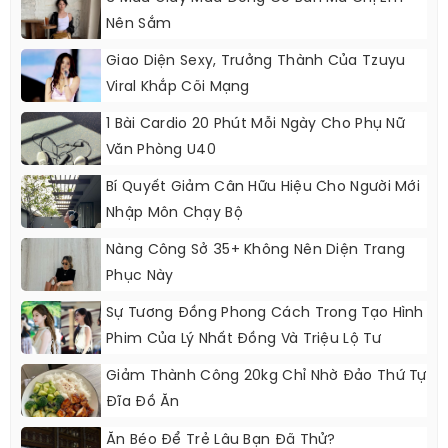
Nên Sắm
Giao Diện Sexy, Trưởng Thành Của Tzuyu
Viral Khắp Cõi Mạng
1 Bài Cardio 20 Phút Mỗi Ngày Cho Phụ Nữ
Văn Phòng U40
Bí Quyết Giảm Cân Hữu Hiệu Cho Người Mới
Nhập Môn Chạy Bộ
Nàng Công Sở 35+ Không Nên Diện Trang
Phục Này
Sự Tương Đồng Phong Cách Trong Tạo Hình
Phim Của Lý Nhất Đồng Và Triệu Lộ Tư
Giảm Thành Công 20kg Chỉ Nhờ Đảo Thứ Tự
Đĩa Đồ Ăn
Ăn Béo Để Trẻ Lâu Bạn Đã Thử?