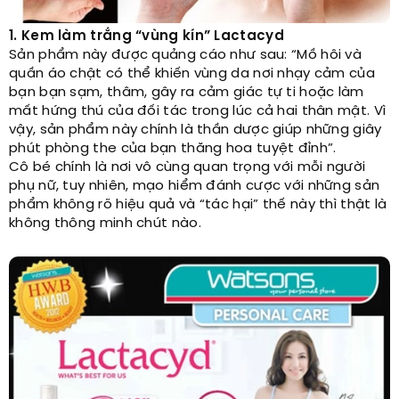
1. Kem làm trắng “vùng kín” Lactacyd
Sản phẩm này được quảng cáo như sau: “Mồ hôi và
quần áo chật có thể khiến vùng da nơi nhạy cảm của
bạn bạn sạm, thâm, gây ra cảm giác tự ti hoặc làm
mất hứng thú của đối tác trong lúc cả hai thân mật. Vì
vậy, sản phẩm này chính là thần dược giúp những giây
phút phòng the của bạn thăng hoa tuyệt đỉnh”.
Cô bé chính là nơi vô cùng quan trọng với mỗi người
phụ nữ, tuy nhiên, mạo hiểm đánh cược với những sản
phẩm không rõ hiệu quả và “tác hại” thế này thì thật là
không thông minh chút nào.