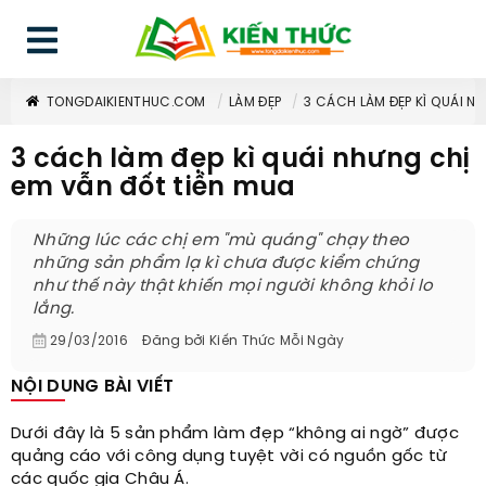
TONGDAIKIENTHUC.COM
LÀM ĐẸP
3 CÁCH LÀM ĐẸP KÌ QUÁI N
3 cách làm đẹp kì quái nhưng chị
em vẫn đốt tiền mua
Những lúc các chị em "mù quáng" chạy theo
những sản phẩm lạ kì chưa được kiểm chứng
như thế này thật khiến mọi người không khỏi lo
lắng.
29/03/2016
Đăng bởi
Kiến Thức Mỗi Ngày
NỘI DUNG BÀI VIẾT
Dưới đây là 5 sản phẩm làm đẹp “không ai ngờ” được
quảng cáo với công dụng tuyệt vời có nguồn gốc từ
các quốc gia Châu Á.