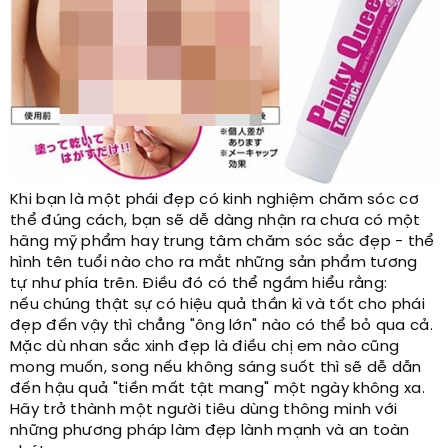
Khi bạn là một phái đẹp có kinh nghiệm chăm sóc cơ
thể đúng cách, bạn sẽ dễ dàng nhận ra chưa có một
hãng mỹ phẩm hay trung tâm chăm sóc sắc đẹp - thể
hình tên tuổi nào cho ra mắt những sản phẩm tương
tự như phía trên. Điều đó có thể ngầm hiểu rằng:
nếu chúng thật sự có hiệu quả thần kì và tốt cho phái
đẹp đến vậy thì chẳng "ông lớn" nào có thể bỏ qua cả.
Mặc dù nhan sắc xinh đẹp là điều chị em nào cũng
mong muốn, song nếu không sáng suốt thì sẽ dễ dẫn
đến hậu quả "tiền mất tật mang" một ngày không xa.
Hãy trở thành một người tiêu dùng thông minh với
những phương pháp làm đẹp lành mạnh và an toàn