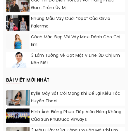
Các Tín Đồ Diện Nổi Bật Với Trang Phục
Gam Trầm Ủy Mị
Những Mẫu Váy Cưới “độc” Của Olivia
Palermo
Cách Mặc Đẹp Với Váy Maxi Dành Cho Chị
Em
3 Lầm Tưởng Về Gọt Mặt V Line 3D Chị Em
Nên Biết
BÀI VIẾT MỚI NHẤT
Kylie Gây Sốt Cõi Mạng Khi Để Lại Kiểu Tóc
Huyền Thoại
Hình Ảnh Đồng Phục Tiếp Viên Hàng Không
Của Sun PhuQuoc Airways
3 Mẫu Giày Mùa Đông Cơ Bản Mà Chị Em