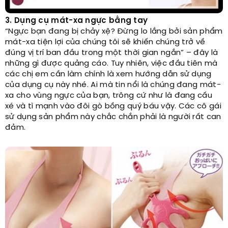
3. Dụng cụ mát-xa ngực bằng tay
“Ngực bạn đang bị chảy xệ? Đừng lo lắng bởi sản phẩm
mát-xa tiện lợi của chúng tôi sẽ khiến chúng trở về
đúng vị trí ban đầu trong một thời gian ngắn” – đây là
những gì được quảng cáo. Tuy nhiên, việc đầu tiên mà
các chị em cần làm chính là xem hướng dẫn sử dụng
của dụng cụ này nhé. Ai mà tin nổi là chúng đang mát-
xa cho vùng ngực của bạn, trông cứ như là đang cấu
xé và tì mạnh vào đôi gò bồng quý báu vậy. Các cô gái
sử dụng sản phẩm này chắc chắn phải là người rất can
đảm.