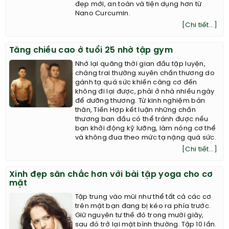
đẹp mới, an toàn và tiện dụng hơn từ
Nano Curcumin.
[Chi tiết...]
Tăng chiều cao ở tuổi 25 nhờ tập gym
Nhớ lại quãng thời gian đầu tập luyện,
chàng trai thường xuyên chấn thương do
gánh tạ quá sức khiến căng cơ đến
không đi lại được, phải ở nhà nhiều ngày
để dưỡng thương. Từ kinh nghiệm bản
thân, Tiến Hợp kết luận những chấn
thương ban đầu có thể tránh được nếu
bạn khởi động kỹ lưỡng, làm nóng cơ thể
và không đua theo mức tạ nặng quá sức.
[Chi tiết...]
Xinh đẹp săn chắc hơn với bài tập yoga cho cơ
mặt
Tập trung vào mũi như thể tất cả các cơ
trên mặt bạn đang bị kéo ra phía trước.
Giữ nguyên tư thế đó trong mười giây,
sau đó trở lại mặt bình thường. Tập 10 lần.