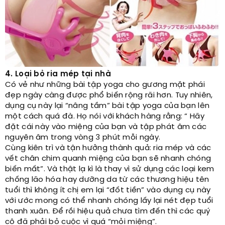
4. Loại bỏ ria mép tại nhà
Có vẻ như những bài tập yoga cho gương mặt phái
đẹp ngày càng được phổ biến rộng rãi hơn. Tuy nhiên,
dụng cụ này lại “nâng tầm” bài tập yoga của bạn lên
một cách quá đà. Họ nói với khách hàng rằng: “ Hãy
đặt cái này vào miệng của bạn và tập phát âm các
nguyên âm trong vòng 3 phút mỗi ngày.
Cùng kiên trì và tận hưởng thành quả: ria mép và các
vết chân chim quanh miệng của bạn sẽ nhanh chóng
biến mất”. Và thật lạ kì là thay vì sử dụng các loại kem
chống lão hóa hay dưỡng da từ các thương hiệu tên
tuổi thì không ít chị em lại “đốt tiền” vào dụng cụ này
với ước mong có thể nhanh chóng lấy lại nét đẹp tuổi
thanh xuân. Để rồi hiệu quả chưa tìm đến thì các quý
cô đã phải bỏ cuộc vì quá “mỏi miệng”.