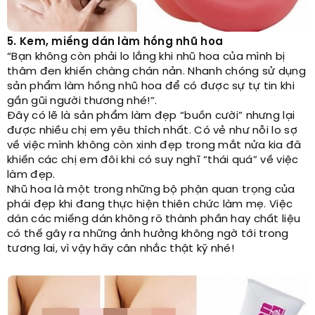
5. Kem, miếng dán làm hồng nhũ hoa
“Bạn không còn phải lo lắng khi nhũ hoa của mình bị
thâm đen khiến chàng chán nản. Nhanh chóng sử dụng
sản phẩm làm hồng nhũ hoa để có được sự tự tin khi
gần gũi người thương nhé!”.
Đây có lẽ là sản phẩm làm đẹp “buồn cười” nhưng lại
được nhiều chị em yêu thích nhất. Có vẻ như nỗi lo sợ
về việc mình không còn xinh đẹp trong mắt nửa kia đã
khiến các chị em đôi khi có suy nghĩ “thái quá” về việc
làm đẹp.
Nhũ hoa là một trong những bộ phận quan trọng của
phái đẹp khi đang thực hiện thiên chức làm mẹ. Việc
dán các miếng dán không rõ thành phần hay chất liệu
có thế gây ra những ảnh hưởng không ngờ tới trong
tương lai, vì vậy hãy cân nhắc thật kỹ nhé!