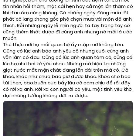
sự nghiệp, bận cho tương lai. Anh tiết kiệm tới cả một
tin nhắn hỏi thăm, một cái hẹn hay cả một lần thăm cô
khi đau ốm cũng không. Có những ngày đông mưa lất
phất cô lang thang góc phố chọn mua vài món đồ anh
thích. Rồi những ngày lễ nhìn người ta tay trong tay cô
cũng thèm khát được đi cùng anh nhưng nó mãi là ước
muốn.
Thú thực nơi họ mối quan hệ ấy mập mờ không tên.
Cũng có lúc anh bảo anh yêu cô nhưng cuối cùng anh
vẫn làm cô đau. Cũng có lúc anh quan tâm cô, cũng có
lúc họ như hai kẻ yêu nhau. Nhưng mà hiện tại những
giọt nước mắt mặn chát đang lăn dài trên má cô. Cô
khóc, khóc như chưa bao giờ được khóc. Khóc cho bao
tủi thẹn, bao buồn bực bấy lâu cô cam chịu để rồi đây
cô rời xa anh. Rời xa con người cô yêu, một tình yêu khờ
dại những tưởng không dứt ra được.