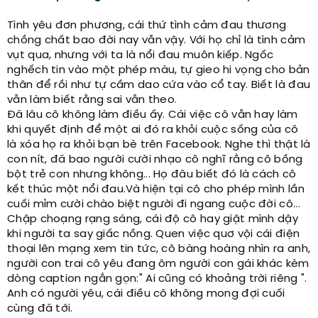
Tình yêu đơn phương, cái thứ tình cảm đau thương
chồng chất bao đời nay vẫn vậy. Với họ chỉ là tình cảm
vụt qua, nhưng với ta là nổi đau muôn kiếp. Ngốc
nghếch tin vào một phép màu, tự gieo hi vọng cho bản
thân để rồi như tự cầm dao cứa vào cổ tay. Biết là đau
vẫn làm biết rằng sai vẫn theo.
Đã lâu cô không làm điều ấy. Cái việc cô vẫn hay làm
khi quyết định để một ai đó ra khỏi cuộc sống của cô
là xóa họ ra khỏi bạn bè trên Facebook. Nghe thì thật là
con nít, đã bao người cười nhạo cô nghĩ rằng cô bồng
bột trẻ con nhưng không... Họ đâu biết đó là cách cô
kết thúc một nổi đau.Và hiện tại cô cho phép mình lần
cuối mỉm cười chào biệt người đi ngang cuộc đời cô...
Chập choạng rạng sáng, cái độ cô hay giật mình dậy
khi người ta say giấc nồng. Quen việc quơ vội cái điện
thoại lên mạng xem tin tức, cô bàng hoàng nhìn ra anh,
người con trai cô yêu đang ôm người con gái khác kèm
dòng caption ngắn gọn:" Ai cũng có khoảng trời riêng ".
Anh có người yêu, cái điều cô không mong đợi cuối
cùng đã tới.