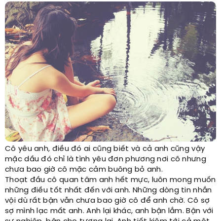
Cô yêu anh, điều đó ai cũng biết và cả anh cũng vậy
mặc dầu đó chỉ là tình yêu đơn phương nơi cô nhưng
chưa bao giờ cô mặc cảm buông bỏ anh.
Thoạt đầu cô quan tâm anh hết mực, luôn mong muốn
những điều tốt nhất đến với anh. Những dòng tin nhắn
vội dù rất bận vẫn chưa bao giờ cô để anh chờ. Cô sợ
sợ mình lạc mất anh. Anh lại khác, anh bận lắm. Bận với