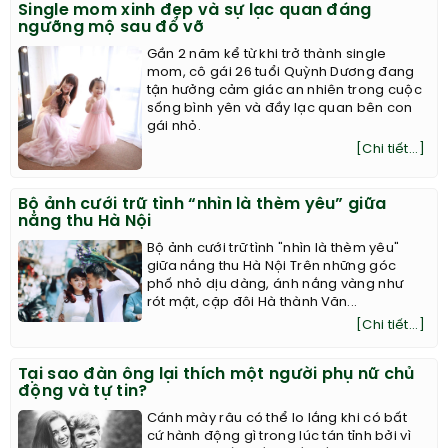
Single mom xinh đẹp và sự lạc quan đáng
ngưỡng mộ sau đổ vỡ
Gần 2 năm kể từ khi trở thành single
mom, cô gái 26 tuổi Quỳnh Dương đang
tận hưởng cảm giác an nhiên trong cuộc
sống bình yên và đầy lạc quan bên con
gái nhỏ.
[Chi tiết...]
Bộ ảnh cưới trữ tình “nhìn là thèm yêu” giữa
nắng thu Hà Nội
Bộ ảnh cưới trữ tình "nhìn là thèm yêu"
giữa nắng thu Hà Nội Trên những góc
phố nhỏ dịu dàng, ánh nắng vàng như
rót mật, cặp đôi Hà thành Văn...
[Chi tiết...]
Tại sao đàn ông lại thích một người phụ nữ chủ
động và tự tin?
Cánh mày râu có thể lo lắng khi có bất
cứ hành động gì trong lúc tán tỉnh bởi vì