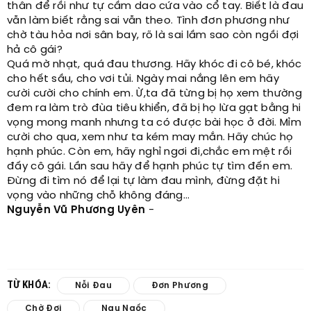
thân để rồi như tự cầm dao cứa vào cổ tay. Biết là đau
vẫn làm biết rằng sai vẫn theo. Tình đơn phương như
chờ tàu hỏa nơi sân bay, rõ là sai lầm sao còn ngồi đợi
hả cô gái?
Quá mờ nhạt, quá đau thương. Hãy khóc đi cô bé, khóc
cho hết sầu, cho vơi tủi. Ngày mai nắng lên em hãy
cười cười cho chính em. Ừ,ta đã từng bị họ xem thường
đem ra làm trò đùa tiêu khiển, đã bị họ lừa gạt bằng hi
vọng mong manh nhưng ta có được bài học ở đời. Mỉm
cười cho qua, xem như ta kém may mắn. Hãy chúc họ
hạnh phúc. Còn em, hãy nghỉ ngơi đi,chắc em mệt rồi
đấy cô gái. Lần sau hãy để hạnh phúc tự tìm đến em.
Đừng đi tìm nó để lại tự làm đau mình, đừng đặt hi
vọng vào những chỗ không đáng...
Nguyễn Vũ Phương Uyên
-
TỪ KHÓA:
Nỗi Đau
Đơn Phương
Chờ Đợi
Ngu Ngốc