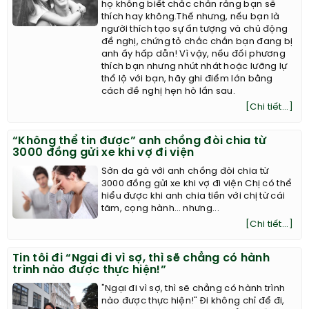
họ không biết chắc chắn rằng bạn sẽ
thích hay không.Thế nhưng, nếu bạn là
người thích tạo sự ấn tượng và chủ động
đề nghị, chứng tỏ chắc chắn bạn đang bị
anh ấy hấp dẫn! Vì vậy, nếu đối phương
thích bạn nhưng nhút nhát hoặc lưỡng lự
thổ lộ với bạn, hãy ghi điểm lớn bằng
cách đề nghị hẹn hò lần sau.
[Chi tiết...]
“Không thể tin được” anh chồng đòi chia từ
3000 đồng gửi xe khi vợ đi viện
Sởn da gà với anh chồng đòi chia từ
3000 đồng gửi xe khi vợ đi viện Chị có thể
hiểu được khi anh chia tiền với chị từ cái
tăm, cọng hành… nhưng...
[Chi tiết...]
Tin tôi đi “Ngại đi vì sợ, thì sẽ chẳng có hành
trình nào được thực hiện!”
"Ngại đi vì sợ, thì sẽ chẳng có hành trình
nào được thực hiện!" Đi không chỉ để đi,