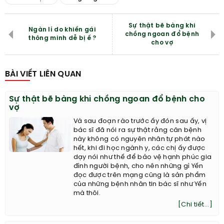
Sự thật bẽ bàng khi
Ngàn lí do khiến gái
chồng ngoan đổ bệnh
thông minh dễ bị ế ?
cho vợ
BÀI VIẾT LIÊN QUAN
Sự thật bẽ bàng khi chồng ngoan đổ bệnh cho
vợ
Và sau đoạn rào trước ấy đón sau ấy, vị
bác sĩ đã nói ra sự thật rằng căn bệnh
này không có nguyên nhân tự phát nào
hết, khi đi học ngành y, các chị ấy được
dạy nói như thế để bảo vệ hạnh phúc gia
đình người bệnh, cho nên những gì Yến
đọc được trên mạng cũng là sản phẩm
của những bệnh nhân tin bác sĩ như Yến
mà thôi.
[Chi tiết...]