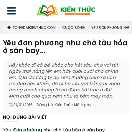
TONGDAIKIENTHUC.COM
CUỘC SỐNG
YÊU ĐƠN PHƯƠNG NHƯ C
Yêu đơn phương như chờ tàu hỏa
ở sân bay...
Hãy khóc đi cô bé, khóc cho hết sầu, cho vơi tủi.
Ngày mai nắng lên em hãy cười cười cho chính
em. Ừ,ta đã từng bị họ xem thường đem ra làm
trò đùa tiêu khiển, đã bị họ lừa gạt bằng hi vọng
mong manh nhưng ta có được bài học ở đời.
Mỉm cười cho qua, xem như ta kém may mắn.
31/01/2016
Đăng bởi
Kiến Thức Mỗi Ngày
NỘI DUNG BÀI VIẾT
Yêu
đơn phương
như chờ tàu hỏa ở sân bay...