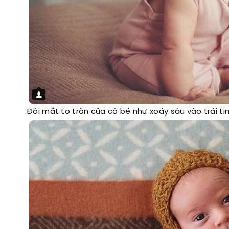
Đôi mắt to tròn của cô bé như xoáy sâu vào trái t