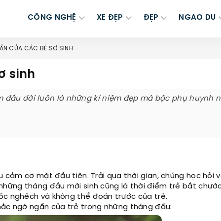
CÔNG NGHỆ
XE ĐẸP
ĐẸP
NGAO DU
HẦN CỦA CÁC BÉ SƠ SINH
ơ sinh
m đầu đời luôn là những kỉ niệm đẹp mà bậc phụ huynh 
ểu cảm cơ mặt đầu tiên. Trải qua thời gian, chúng học hỏi 
 những tháng đầu mới sinh cũng là thời điểm trẻ bắt chướ
ốc nghếch và không thể đoán trước của trẻ.
khắc ngớ ngẩn của trẻ trong những tháng đầu: