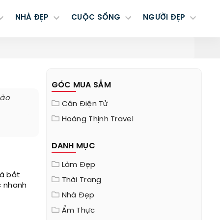
NHÀ ĐẸP
CUỘC SỐNG
NGƯỜI ĐẸP
GÓC MUA SẮM
nào
Cân Điện Tử
Hoàng Thịnh Travel
DANH MỤC
Làm Đẹp
và bắt
Thời Trang
c nhanh
Nhà Đẹp
Ẩm Thực