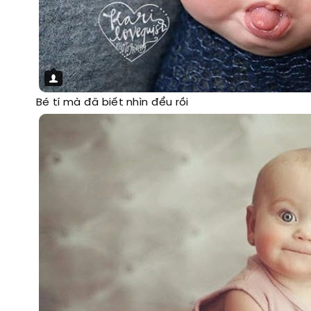
Bé tí mà đã biết nhìn đểu rồi