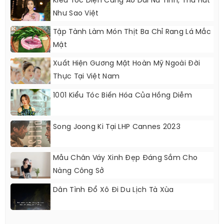
Kiểu Tóc Diện Cùng Áo Dài Nữ Tính, Thu Hút
Như Sao Việt
Tập Tành Làm Món Thịt Ba Chỉ Rang Lá Mắc
Mật
Xuất Hiện Gương Mặt Hoàn Mỹ Ngoài Đời
Thực Tại Việt Nam
1001 Kiểu Tóc Biến Hóa Của Hồng Diễm
Song Joong Ki Tại LHP Cannes 2023
Mẫu Chân Váy Xinh Đẹp Đáng Sắm Cho
Nàng Công Sở
Dân Tình Đổ Xô Đi Du Lịch Tà Xùa