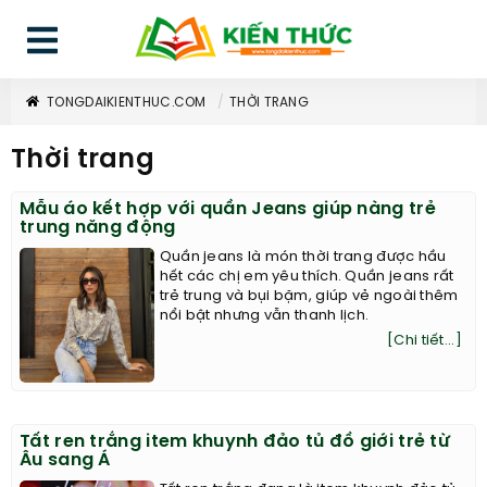
TONGDAIKIENTHUC.COM
THỜI TRANG
Thời trang
Mẫu áo kết hợp với quần Jeans giúp nàng trẻ
trung năng động
Quần jeans là món thời trang được hầu
hết các chị em yêu thích. Quần jeans rất
trẻ trung và bụi bặm, giúp vẻ ngoài thêm
nổi bật nhưng vẫn thanh lịch.
[Chi tiết...]
Tất ren trắng item khuynh đảo tủ đồ giới trẻ từ
Âu sang Á