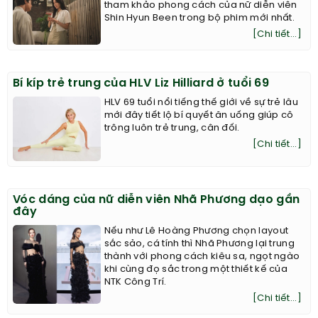
tham khảo phong cách của nữ diễn viên
Shin Hyun Been trong bộ phim mới nhất.
[Chi tiết...]
Bí kíp trẻ trung của HLV Liz Hilliard ở tuổi 69
HLV 69 tuổi nổi tiếng thế giới về sự trẻ lâu
mới đây tiết lộ bí quyết ăn uống giúp cô
trông luôn trẻ trung, cân đối.
[Chi tiết...]
Vóc dáng của nữ diễn viên Nhã Phương dạo gần
đây
Nếu như Lê Hoàng Phương chọn layout
sắc sảo, cá tính thì Nhã Phương lại trung
thành với phong cách kiêu sa, ngọt ngào
khi cùng đọ sắc trong một thiết kế của
NTK Công Trí.
[Chi tiết...]