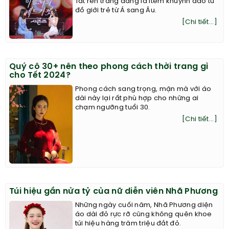
Tất ren trắng đang là item khuynh đảo tủ
đồ giới trẻ từ Á sang Âu.
[Chi tiết...]
Quý cô 30+ nên theo phong cách thời trang gì
cho Tết 2024?
Phong cách sang trọng, mặn mà với áo
dài này lại rất phù hợp cho những ai
chạm ngưỡng tuổi 30.
[Chi tiết...]
Túi hiệu gần nửa tỷ của nữ diễn viên Nhã Phương
Những ngày cuối năm, Nhã Phương diện
áo dài đỏ rực rỡ cũng không quên khoe
túi hiệu hàng trăm triệu đắt đỏ.