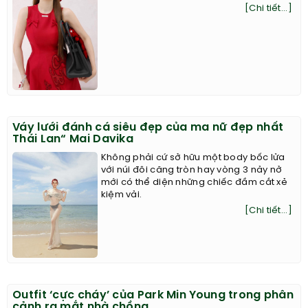
[Chi tiết...]
Váy lưới đánh cá siêu đẹp của ma nữ đẹp nhất
Thái Lan“ Mai Davika
Không phải cứ sở hữu một body bốc lửa
với núi đôi căng tròn hay vòng 3 nảy nở
mới có thể diện những chiếc đầm cắt xẻ
kiệm vải.
[Chi tiết...]
Outfit ‘cực cháy’ của Park Min Young trong phân
cảnh ra mắt nhà chồng