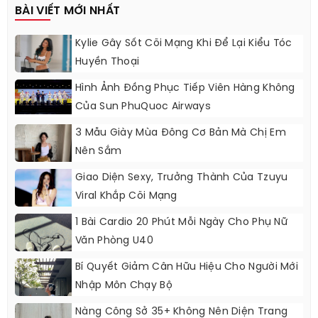
BÀI VIẾT MỚI NHẤT
Kylie Gây Sốt Cõi Mạng Khi Để Lại Kiểu Tóc
Huyền Thoại
Hình Ảnh Đồng Phục Tiếp Viên Hàng Không
Của Sun PhuQuoc Airways
3 Mẫu Giày Mùa Đông Cơ Bản Mà Chị Em
Nên Sắm
Giao Diện Sexy, Trưởng Thành Của Tzuyu
Viral Khắp Cõi Mạng
1 Bài Cardio 20 Phút Mỗi Ngày Cho Phụ Nữ
Văn Phòng U40
Bí Quyết Giảm Cân Hữu Hiệu Cho Người Mới
Nhập Môn Chạy Bộ
Nàng Công Sở 35+ Không Nên Diện Trang