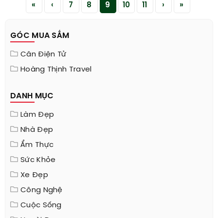
«
‹
7
8
9
10
11
›
»
GÓC MUA SẮM
Cân Điện Tử
Hoàng Thịnh Travel
DANH MỤC
Làm Đẹp
Nhà Đẹp
Ẩm Thực
Sức Khỏe
Xe Đẹp
Công Nghệ
Cuộc Sống