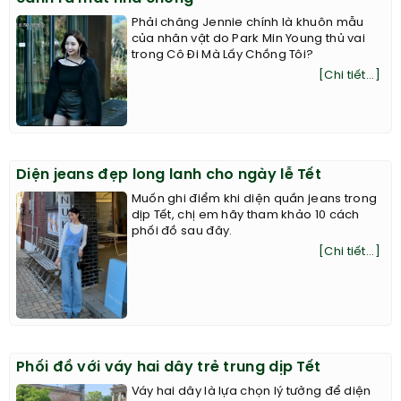
Phải chăng Jennie chính là khuôn mẫu
của nhân vật do Park Min Young thủ vai
trong Cô Đi Mà Lấy Chồng Tôi?
[Chi tiết...]
Diện jeans đẹp long lanh cho ngày lễ Tết
Muốn ghi điểm khi diện quần jeans trong
dịp Tết, chị em hãy tham khảo 10 cách
phối đồ sau đây.
[Chi tiết...]
Phối đồ với váy hai dây trẻ trung dịp Tết
Váy hai dây là lựa chọn lý tưởng để diện