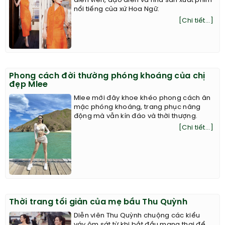
diễn viên, đạo diễn và nhà sản xuất phim
nổi tiếng của xứ Hoa Ngữ.
[Chi tiết...]
Phong cách đời thường phóng khoáng của chị
đẹp Mlee
Mlee mới đây khoe khéo phong cách ăn
mặc phóng khoáng, trang phục năng
động mà vẫn kín đáo và thời thượng.
[Chi tiết...]
Thời trang tối giản của mẹ bầu Thu Quỳnh
Diễn viên Thu Quỳnh chuộng các kiểu
váy ôm sát từ khi bắt đầu mang thai để