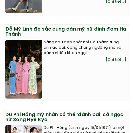
[Chi tiết...]
Đỗ Mỹ Linh đọ sắc cùng dàn mỹ nữ đình đám Hà
Thành
Nàng hậu đẹp nhất nhì Hà Thành tung
ảnh áo dài, công chúng ngưỡng mộ và
dành nhiều khen ngợi.
[Chi tiết...]
Du Phi Hồng mỹ nhân có thể ‘đánh bại’ cả ngọc
nữ Song Hye Kyo
Du Phi Hồng (sinh ngày 15/01/1971) là một