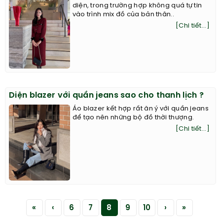
diện, trong trường hợp không quá tự tin
vào trình mix đồ của bản thân..
[Chi tiết...]
Diện blazer với quần jeans sao cho thanh lịch ?
Áo blazer kết hợp rất ăn ý với quần jeans
để tạo nên những bộ đồ thời thượng.
[Chi tiết...]
«
‹
6
7
8
9
10
›
»