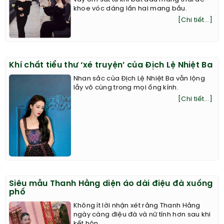
khoe vóc dáng lần hai mang bầu.
[Chi tiết...]
Khí chất tiểu thư ‘xé truyện’ của Địch Lệ Nhiệt Ba
Nhan sắc của Địch Lệ Nhiệt Ba vẫn lộng
lẫy vô cùng trong mọi ống kính.
[Chi tiết...]
Siêu mẫu Thanh Hằng diện áo dài điệu đà xuống
phố
Không ít lời nhận xét rằng Thanh Hằng
ngày càng điệu đà và nữ tính hơn sau khi
kết hôn.