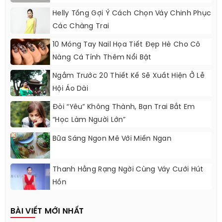
Helly Tống Gợi Ý Cách Chọn Váy Chinh Phục
Các Chàng Trai
10 Móng Tay Nail Họa Tiết Đẹp Hè Cho Cô
Nàng Cá Tính Thêm Nổi Bật
Ngắm Trước 20 Thiết Kế Sẽ Xuất Hiện Ở Lễ
Hội Áo Dài
Đòi “yêu” Không Thành, Bạn Trai Bắt Em
“học Làm Người Lớn”
Bữa Sáng Ngon Mê Với Miến Ngan
Thanh Hằng Rạng Ngời Cùng Váy Cưới Hút
Hồn
BÀI VIẾT MỚI NHẤT