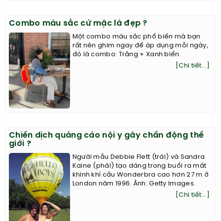
Combo màu sắc cứ mặc là đẹp ?
Một combo màu sắc phổ biến mà bạn
rất nên ghim ngay để áp dụng mỗi ngày,
đó là combo: Trắng + Xanh biển.
[Chi tiết...]
Chiến dịch quảng cáo nội y gây chấn động thế
giới ?
Người mẫu Debbie Flett (trái) và Sandra
Kaine (phải) tạo dáng trong buổi ra mắt
khinh khí cầu Wonderbra cao hơn 27 m ở
London năm 1996. Ảnh: Getty Images.
[Chi tiết...]