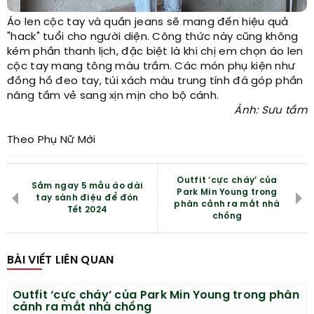
Áo len cộc tay và quần jeans sẽ mang đến hiệu quả
"hack" tuổi cho người diện. Công thức này cũng không
kém phần thanh lịch, đặc biệt là khi chị em chọn áo len
cộc tay mang tông màu trầm. Các món phụ kiện như
đồng hồ đeo tay, túi xách màu trung tính đã góp phần
nâng tầm vẻ sang xịn mịn cho bộ cánh.
Ảnh: Sưu tầm
Theo Phụ Nữ Mới
Outfit ‘cực cháy’ của
Sắm ngay 5 mẫu áo dài
Park Min Young trong
tay sành điệu để đón
phân cảnh ra mắt nhà
Tết 2024
chồng
BÀI VIẾT LIÊN QUAN
Outfit ‘cực cháy’ của Park Min Young trong phân
cảnh ra mắt nhà chồng