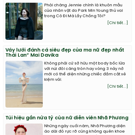
Phải chăng Jennie chính là khuôn mẫu
của nhân vật do Park Min Young thủ vai
trong Cô Đi Mà Lấy Chồng Tôi?
[Chi tiết...]
Váy lưới đánh cá siêu đẹp của ma nữ đẹp nhất
Thái Lan“ Mai Davika
Không phải cứ sở hữu một body bốc lửa
với núi đôi căng tròn hay vòng 3 nảy nở
mới có thể diện những chiếc đầm cắt xẻ
kiệm vải.
[Chi tiết...]
Túi hiệu gần nửa tỷ của nữ diễn viên Nhã Phương
Những ngày cuối năm, Nhã Phương diện
áo dài đỏ rực rỡ cũng không quên khoe