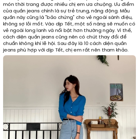
món thời trang được nhiều chị em ưa chuộng. Ưu điểm
của quần jeans chính là sự trẻ trung, năng động. Mẫu
quần này cũng là "bảo chứng" cho vẻ ngoài sành điệu,
không sợ lỗi mốt. Vào dịp Tết, một số nàng sẽ muốn có
vẻ ngoài long lanh và nổi bật hơn thường ngày. Vì thế,
cách diện quần jeans cũng nên có chút thay đổi để
chuẩn không khí lễ hội. Sau đây là 10 cách diện quần
jeans phù hợp với dịp Tết, chị em rất nên tham khảo.