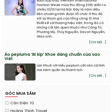
Buổi họp báo Vietnam International
Fashion Week mùa thu đông 2016 diễn ra
chiều 10/10 tại Hà Nội. Đây là năm đầu
tiên chương trình được tổ chức ở thủ đô
với sự tham gia của tổng cộng 10 nhà
thiết kế và thương hiệu Việt, trong đó có
những cái tên quen thuộc như Công Trí,
Phương My, Thủy Nguyễn, Devon Nguyễn,
Giao Linh...
[Chi tiết...]
Áo pepluma ‘Bí kíp’ khoe dáng chuẩn của sao
Việt
Lan Khuê với kiểu peplum cắt xéo cá tính
mix kèm quần âu thanh lịch.
[Chi tiết...]
GÓC MUA SẮM
Cân Điện Tử
Hoàng Thịnh Travel