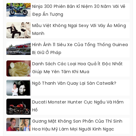
Ninja 300 Phiên Bản Kỉ Niệm 30 Năm Với Vẻ
Đẹp Ấn Tượng
Mẫu Việt Không Ngại Sexy Với Váy Áo Mỏng
Manh
Hình Ảnh 11 Siêu Xe Của Tổng Thống Guinea
Bị Giữ Ở Pháp
Danh Sách Các Loại Hoa Quả Ít Độc Nhất
Giúp Mẹ Yên Tâm Khi Mua
Ngô Thanh Vân Quay Lại Sàn Catwalk?
Ducati Monster Hunter Cực Ngầu Và Hầm
Hố
Gương Mặt Không Son Phấn Của Thí Sinh
Hoa Hậu Mỹ Làm Mọi Người Kinh Ngạc