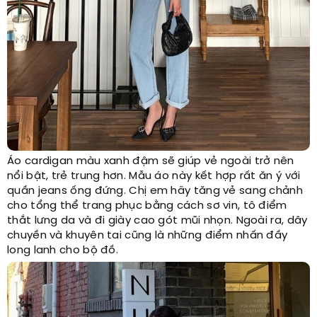
Áo cardigan màu xanh đậm sẽ giúp vẻ ngoài trở nên
nổi bật, trẻ trung hơn. Mẫu áo này kết hợp rất ăn ý với
quần jeans ống đứng. Chị em hãy tăng vẻ sang chảnh
cho tổng thể trang phục bằng cách sơ vin, tô điểm
thắt lưng da và đi giày cao gót mũi nhọn. Ngoài ra, dây
chuyền và khuyên tai cũng là những điểm nhấn đầy
long lanh cho bộ đồ.