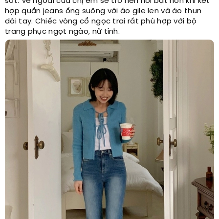
sốt. Vẻ ngoài của chị em sẽ trở nên nổi bật hơn khi kết
hợp quần jeans ống suông với áo gile len và áo thun
dài tay. Chiếc vòng cổ ngọc trai rất phù hợp với bộ
trang phục ngọt ngào, nữ tính.