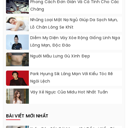
Phong Cách Đơn Giản Và Cá Tính Cho Các
Chàng
Những Loại Mặt Nạ Ngủ Giúp Da Sạch Mụn,
Lỗ Chân Lông Se Khít
Diễm My Diện Váy Xòe Rộng Giống Linh Nga
Lãng Mạn, Độc Đáo
Người Mẫu Lưng Gù Xinh Đẹp
Park Hyung Sik Lãng Mạn Với Kiểu Tóc Rẽ
Ngôi Lệch
Váy Xẻ Ngực Của Midu Hot Nhất Tuần
BÀI VIẾT MỚI NHẤT