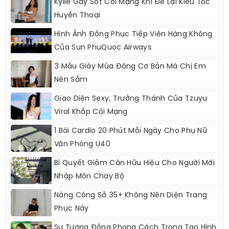
Kylie Gây Sốt Cõi Mạng Khi Để Lại Kiểu Tóc
Huyền Thoại
Hình Ảnh Đồng Phục Tiếp Viên Hàng Không
Của Sun PhuQuoc Airways
3 Mẫu Giày Mùa Đông Cơ Bản Mà Chị Em
Nên Sắm
Giao Diện Sexy, Trưởng Thành Của Tzuyu
Viral Khắp Cõi Mạng
1 Bài Cardio 20 Phút Mỗi Ngày Cho Phụ Nữ
Văn Phòng U40
Bí Quyết Giảm Cân Hữu Hiệu Cho Người Mới
Nhập Môn Chạy Bộ
Nàng Công Sở 35+ Không Nên Diện Trang
Phục Này
Sự Tương Đồng Phong Cách Trong Tạo Hình