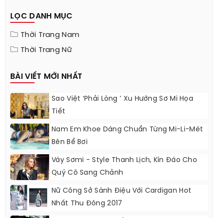
LỌC DANH MỤC
Thời Trang Nam
Thời Trang Nữ
BÀI VIẾT MỚI NHẤT
Sao Việt ‘phải Lòng ’ Xu Hướng Sơ Mi Họa
Tiết
Nam Em Khoe Dáng Chuẩn Từng Mi-Li-Mét
Bên Bể Bơi
Váy Sơmi - Style Thanh Lịch, Kín Đáo Cho
Quý Cô Sang Chảnh
Nữ Công Sở Sành Điệu Với Cardigan Hot
Nhất Thu Đông 2017