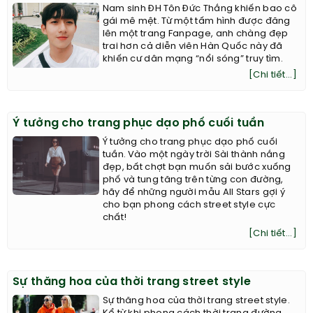
Nam sinh ĐH Tôn Đức Thắng khiến bao cô
gái mê mệt. Từ một tấm hình được đăng
lên một trang Fanpage, anh chàng đẹp
trai hơn cả diễn viên Hàn Quốc này đã
khiến cư dân mạng “nổi sóng” truy tìm.
[Chi tiết...]
Ý tưởng cho trang phục dạo phố cuối tuần
Ý tưởng cho trang phục dạo phố cuối
tuần. Vào một ngày trời Sài thành nắng
đẹp, bất chợt bạn muốn sải bước xuống
phố và tung tăng trên từng con đường,
hãy để những người mẫu All Stars gợi ý
cho bạn phong cách street style cực
chất!
[Chi tiết...]
Sự thăng hoa của thời trang street style
Sự thăng hoa của thời trang street style.