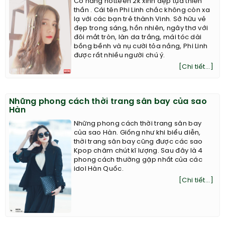
Cô nàng hotteen 2k xinh đẹp tựa thiên
thần . Cái tên Phi Linh chắc không còn xa
lạ với các bạn trẻ thành Vinh. Sở hữu vẻ
đẹp trong sáng, hồn nhiên, ngây thơ với
đôi mắt tròn, làn da trắng, mái tóc dài
bồng bềnh và nụ cười tỏa nắng, Phi Linh
được rất nhiều người chú ý.
[Chi tiết...]
Những phong cách thời trang sân bay của sao
Hàn
Những phong cách thời trang sân bay
của sao Hàn. Giống như khi biểu diễn,
thời trang sân bay cũng được các sao
Kpop chăm chút kĩ lượng. Sau đây là 4
phong cách thường gặp nhất của các
idol Hàn Quốc.
[Chi tiết...]