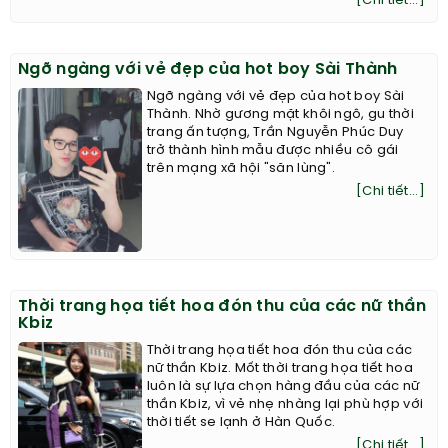
[Chi tiết...]
Ngỡ ngàng với vẻ đẹp của hot boy Sài Thành
Ngỡ ngàng với vẻ đẹp của hot boy Sài
Thành. Nhờ gương mặt khôi ngô, gu thời
trang ấn tượng, Trần Nguyễn Phúc Duy
trở thành hình mẫu được nhiều cô gái
trên mạng xã hội "săn lùng".
[Chi tiết...]
Thời trang họa tiết hoa đón thu của các nữ thần
Kbiz
Thời trang họa tiết hoa đón thu của các
nữ thần Kbiz. Mốt thời trang họa tiết hoa
luôn là sự lựa chọn hàng đầu của các nữ
thần Kbiz, vì vẻ nhẹ nhàng lại phù hợp với
thời tiết se lạnh ở Hàn Quốc.
[Chi tiết...]