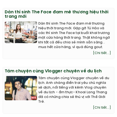
Dàn thí sinh The Face đam mê thương hiệu thời
trang mới
Dàn thí sinh The Face đam mê thương
hiệu thời trang mới. Gặp gỡ Tú Hảo và
các thí sinh The Face tại buổi khai trương
một cửa hàng thời trang. Thật không ngờ
khi tất cả đều chia sẻ mình sẵn sàng...
mua hết cửa hàng, vì quá đúng gout.
[Chi tiết...]
Tám chuyện cùng Vlogger chuyên về du lịch
Tám chuyện cùng Vlogger chuyên về du
lịch. Anh chàng điển trai yêu chủ nghĩa
xê dịch, nổi tiếng với kênh Vlog chuyên
về du lịch - ẩm thực- Khoai Lang Thang
đã có những chia sẻ thú vị với Thế Giới
Trẻ.
[Chi tiết...]