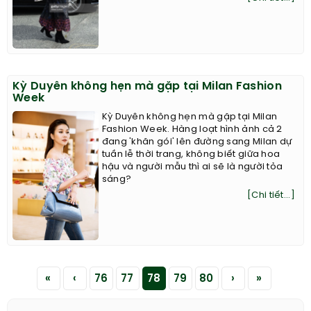
Kỳ Duyên không hẹn mà gặp tại Milan Fashion
Week
Kỳ Duyên không hẹn mà gặp tại Milan
Fashion Week. Hàng loạt hình ảnh cả 2
đang 'khăn gói' lên đường sang Milan dự
tuần lễ thời trang, không biết giữa hoa
hậu và người mẫu thì ai sẽ là người tỏa
sáng?
[Chi tiết...]
«
‹
76
77
78
79
80
›
»