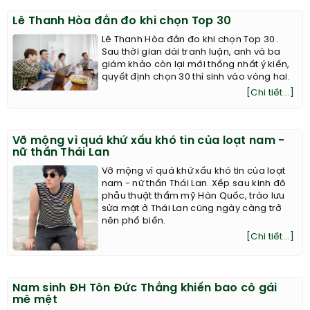
Lê Thanh Hòa đắn đo khi chọn Top 30
Lê Thanh Hòa đắn đo khi chọn Top 30 .
Sau thời gian dài tranh luận, anh và ba
giám khảo còn lại mới thống nhất ý kiến,
quyết định chọn 30 thí sinh vào vòng hai.
[Chi tiết...]
Vỡ mộng vì quá khứ xấu khó tin của loạt nam -
nữ thần Thái Lan
Vỡ mộng vì quá khứ xấu khó tin của loạt
nam - nữ thần Thái Lan. Xếp sau kinh đô
phẫu thuật thẩm mỹ Hàn Quốc, trào lưu
sửa mặt ở Thái Lan cũng ngày càng trở
nên phổ biến.
[Chi tiết...]
Nam sinh ĐH Tôn Đức Thắng khiến bao cô gái
mê mệt