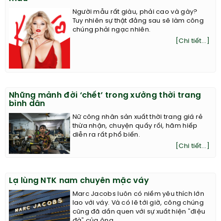
Người mẫu rất giàu, phải cao và gày?
Tuy nhiên sự thật đằng sau sẽ làm công
chúng phải ngạc nhiên.
[Chi tiết...]
Những mảnh đời ‘chết’ trong xưởng thời trang
bình dân
Nữ công nhân sản xuất thời trang giá rẻ
thừa nhận, chuyện quấy rối, hãm hiếp
diễn ra rất phổ biến.
[Chi tiết...]
Lạ lùng NTK nam chuyên mặc váy
Marc Jacobs luôn có niềm yêu thích lớn
lao với váy. Và có lẽ tới giờ, công chúng
cũng đã dần quen với sự xuất hiện "điệu
đà" của ông.