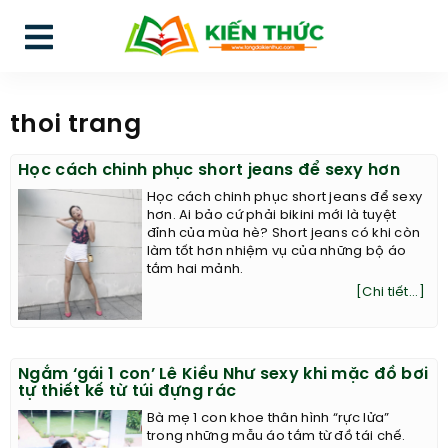
thoi trang
Học cách chinh phục short jeans để sexy hơn
Học cách chinh phục short jeans để sexy
hơn. Ai bảo cứ phải bikini mới là tuyệt
đỉnh của mùa hè? Short jeans có khi còn
làm tốt hơn nhiệm vụ của những bộ áo
tắm hai mảnh.
[Chi tiết...]
Ngắm ‘gái 1 con’ Lê Kiều Như sexy khi mặc đồ bơi
tự thiết kế từ túi đựng rác
Bà mẹ 1 con khoe thân hình “rực lửa”
trong những mẫu áo tắm từ đồ tái chế.