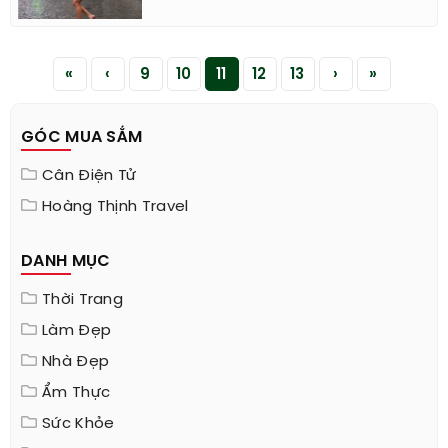
«
‹
9
10
11
12
13
›
»
GÓC MUA SẮM
Cân Điện Tử
Hoàng Thịnh Travel
DANH MỤC
Thời Trang
Làm Đẹp
Nhà Đẹp
Ẩm Thực
Sức Khỏe