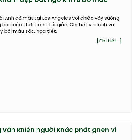
ckham đẹp bất ngờ khi rũ bỏ màu
ời Anh có mặt tại Los Angeles với chiếc váy suông
 hoa của thời trang tối giản. Chi tiết vai lệch và
ý bởi màu sắc, họa tiết.
[Chi tiết...]
g vẫn khiến người khác phát ghen vì