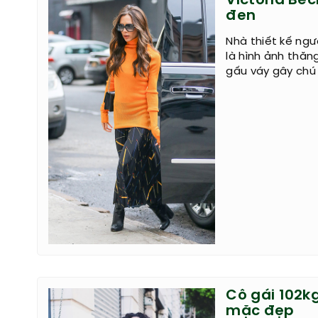
Victoria Be
đen
Nhà thiết kế ngư
là hình ảnh thăng
gấu váy gây chú 
Cô gái 102k
mặc đẹp