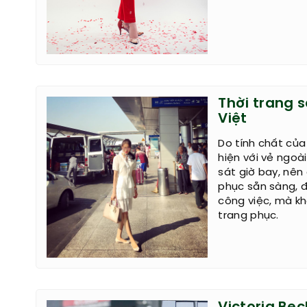
Thời trang 
Việt
Do tính chất của
hiện với vẻ ngoài
sát giờ bay, nê
phục sẵn sàng, đ
công việc, mà kh
trang phục.