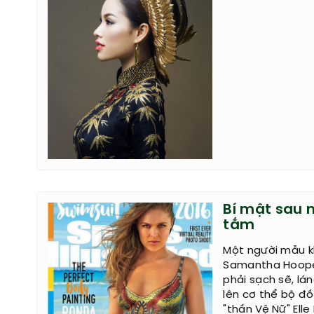
Bí mật sau 
tắm
Một người mẫu kh
Samantha Hoopes
phải sạch sẽ, lán
lên cơ thể bộ đồ
"thần Vệ Nữ" Ell