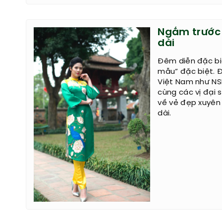
Ngắm trước 2
dài
Đêm diễn đặc biệ
mẫu” đặc biệt. Đ
Việt Nam như NS
cùng các vị đại 
về vẻ đẹp xuyên 
dài.