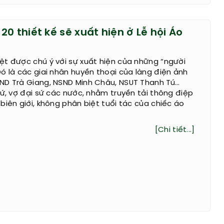
0 thiết kế sẽ xuất hiện ở Lễ hội Áo
t được chú ý với sự xuất hiện của những “người
ó là các giai nhân huyền thoại của làng điện ảnh
ND Trà Giang, NSND Minh Châu, NSUT Thanh Tú…
sứ, vợ đại sứ các nước, nhằm truyền tải thông điệp
biên giới, không phân biệt tuổi tác của chiếc áo
[Chi tiết...]