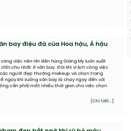
sân bay điệu đà của Hoa hậu, Á hậu
 công việc nên HH đền hùng Giáng My luôn xuất
 chỉn chu nhất ở sân bay. Đôi khi vì lịch công việc
n các người đẹp thường makeup và chọn trang
ể ngay khi xuống sân bay là chạy ngay đến với
ông cần phải mất nhiều thời gian cho việc chọn
[Chi tiết...]