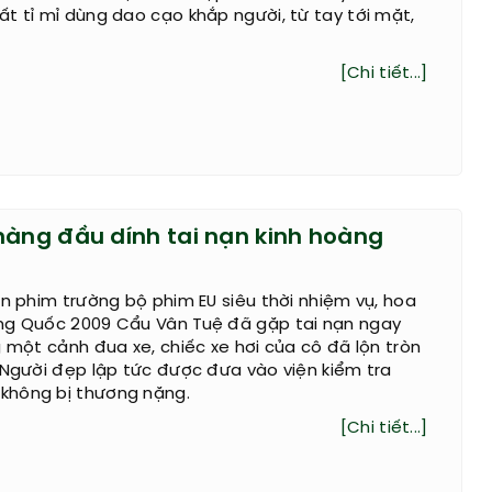
t tỉ mỉ dùng dao cạo khắp người, từ tay tới mặt,
[Chi tiết...]
hàng đầu dính tai nạn kinh hoàng
ên phim trường bộ phim EU siêu thời nhiệm vụ, hoa
ng Quốc 2009 Cẩu Vân Tuệ đã gặp tai nạn ngay
g một cảnh đua xe, chiếc xe hơi của cô đã lộn tròn
 Người đẹp lập tức được đưa vào viện kiểm tra
không bị thương nặng.
[Chi tiết...]