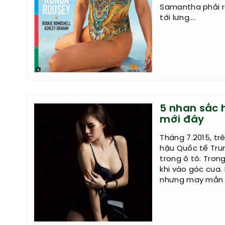
Samantha phải rấ
tới lưng....
5 nhan sắc 
mới đây
Tháng 7.2015, tr
hậu Quốc tế Tru
trong ô tô. Tron
khi vào góc cua.
nhưng may mắn 