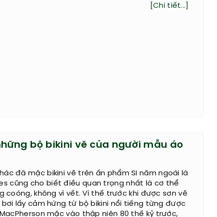
[Chi tiết...]
những bộ bikini vẽ của người mẫu áo
ác đã mặc bikini vẽ trên ấn phẩm SI năm ngoái là
 cũng cho biết điều quan trọng nhất là cơ thể
g coóng, không vì vết. Vì thế trước khi được sơn vẽ
 bơi lấy cảm hứng từ bộ bikini nổi tiếng từng được
e MacPherson mặc vào thập niên 80 thế kỷ trước,