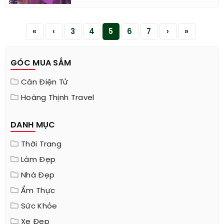
«
‹
3
4
5
6
7
›
»
GÓC MUA SẮM
Cân Điện Tử
Hoàng Thịnh Travel
DANH MỤC
Thời Trang
Làm Đẹp
Nhà Đẹp
Ẩm Thực
Sức Khỏe
Xe Đẹp