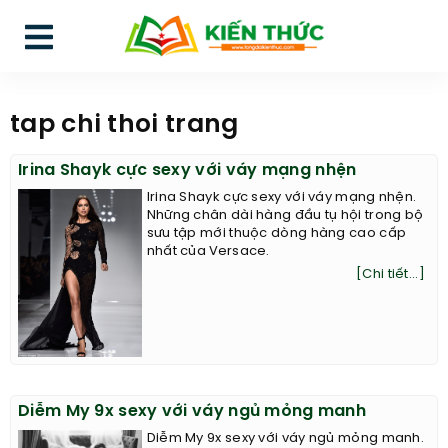
tap chi thoi trang
Irina Shayk cực sexy với váy mạng nhện
Irina Shayk cực sexy với váy mạng nhện.
Những chân dài hàng đầu tụ hội trong bộ
sưu tập mới thuộc dòng hàng cao cấp
nhất của Versace.
[Chi tiết...]
Diễm My 9x sexy với váy ngủ mỏng manh
Diễm My 9x sexy với váy ngủ mỏng manh.