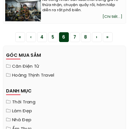
thừa nhận, chuyện quấy rối, hãm hiếp
diễn ra rất phổ biến.
[Chi tiết...]
«
‹
4
5
6
7
8
›
»
GÓC MUA SẮM
Cân Điện Tử
Hoàng Thịnh Travel
DANH MỤC
Thời Trang
Làm Đẹp
Nhà Đẹp