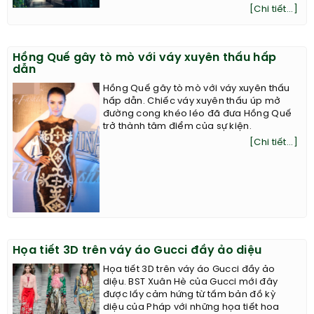
[Chi tiết...]
Hồng Quế gây tò mò với váy xuyên thấu hấp
dẫn
Hồng Quế gây tò mò với váy xuyên thấu
hấp dẫn. Chiếc váy xuyên thấu úp mở
đường cong khéo léo đã đưa Hồng Quế
trở thành tâm điểm của sự kiện.
[Chi tiết...]
Họa tiết 3D trên váy áo Gucci đầy ảo diệu
Họa tiết 3D trên váy áo Gucci đầy ảo
diệu. BST Xuân Hè của Gucci mới đây
được lấy cảm hứng từ tấm bản đồ kỳ
diệu của Pháp với những họa tiết hoa