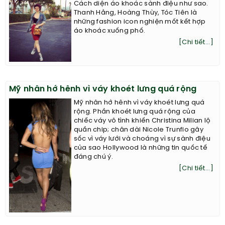
Cách diện áo khoác sành điệu như sao.
Thanh Hằng, Hoàng Thùy, Tóc Tiên là
những fashion icon nghiện mốt kết hợp
áo khoác xuống phố.
[Chi tiết...]
Mỹ nhân hớ hênh vì váy khoét lưng quá rộng
Mỹ nhân hớ hênh vì váy khoét lưng quá
rộng. Phần khoét lưng quá rộng của
chiếc váy vô tình khiến Christina Milian lộ
quần chip; chân dài Nicole Trunfio gây
sốc vì váy lưới và choáng vì sự sành điệu
của sao Hollywood là những tin quốc tế
đáng chú ý.
[Chi tiết...]