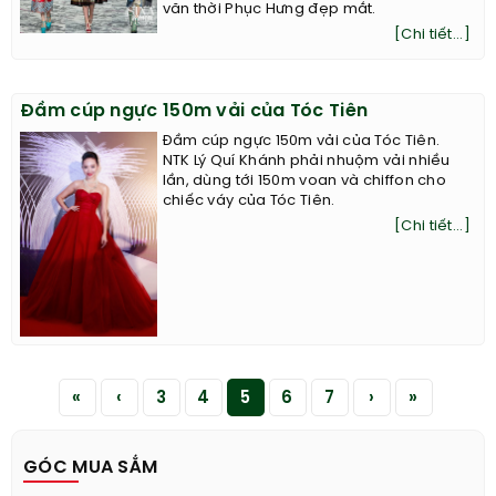
văn thời Phục Hưng đẹp mắt.
[Chi tiết...]
Đầm cúp ngực 150m vải của Tóc Tiên
Đầm cúp ngực 150m vải của Tóc Tiên.
NTK Lý Quí Khánh phải nhuộm vải nhiều
lần, dùng tới 150m voan và chiffon cho
chiếc váy của Tóc Tiên.
[Chi tiết...]
«
‹
3
4
5
6
7
›
»
GÓC MUA SẮM