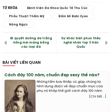
TỪ KHÓA:
Bệnh Viện Đa Khoa Quốc Tế Thu Cúc
Phẫu Thuật Thẩm Mỹ
Bấm Mí Babi Eyes
Nâng Ngực
Bí quyết dưỡng da trắng
Sự khác biệt phun thêu
hồng mịn màng bằng
nghệ nhân top 3 Hàn
các loại đá
Quốc
BÀI VIẾT LIÊN QUAN
Cách đây 100 năm, chuẩn đẹp sexy thế nào?
Những tấm bưu thiếp cũ giúp chúng ta
hình dung được vẻ đẹp chuẩn mực của
phụ nữ khắp thế giới cách đây 100 năm.
[Chi tiết...]