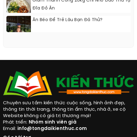
Giảm Thành Công 20kg Chỉ Nhờ Đảo Thứ Tự
Đĩa Đồ Ăn
Ăn Béo Để Trẻ Lâu Bạn Đã Thử?
Chuyên sưu tầm kiến thức cuộc sống, hình ảnh đẹp,
thông tin thời trang, thông tin ẩm thực, nhà ở, xe cộ
Website không có giá trị thương mại!
Phát triển:
Nhóm sinh viên già
Email:
info@tongdaikienthuc.com