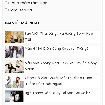
Thực Phẩm Làm Đẹp
Làm Đẹp Da
BÀI VIẾT MỚI NHẤT
Sao Việt ‘phải Lòng ’ Xu Hướng Sơ Mi Họa
Tiết
Mặc Gì Để Diện Cùng Sneaker Trắng?
Mẫu Việt Không Ngại Sexy Với Váy Áo Mỏng
Manh
Chọn Đồ Vừa Chuẩn Mốt Lại Khoe Được
“điểm Hút Chết Người”
Ngô Thanh Vân Quay Lại Sàn Catwalk?