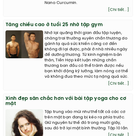
Nano Curcumin.
[Chi tiết...]
Tăng chiều cao ở tuổi 25 nhờ tập gym
Nhớ lại quãng thời gian đầu tập luyện,
chàng trai thường xuyên chấn thương do
gánh tạ quá sức khiến căng cơ đến
không đi lại được, phải ở nhà nhiều ngày
để dưỡng thương. Từ kinh nghiệm bản
thân, Tiến Hợp kết luận những chấn
thương ban đầu có thể tránh được nếu
bạn khởi động kỹ lưỡng, làm nóng cơ thể
và không đua theo mức tạ nặng quá sức.
[Chi tiết...]
Xinh đẹp săn chắc hơn với bài tập yoga cho cơ
mặt
Tập trung vào mũi như thể tất cả các cơ
trên mặt bạn đang bị kéo ra phía trước.
Giữ nguyên tư thế đó trong mười giây,
sau đó trở lại mặt bình thường. Tập 10 lần.
[Chi tiết...]