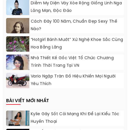
Diễm My Diện Váy Xòe Rộng Giống Linh Nga
Lãng Mạn, Độc Đáo
Cách Đây 100 Năm, Chuẩn Đẹp Sexy Thế
Nào?
“Hotgirl Bánh Mướt” Xứ Nghệ Khoe Sắc Cùng
Hoa Bằng Lăng
Nhà Thiết Kế Gốc Việt Tổ Chức Chương
Trình Thời Trang Tại VN
Vario Ngập Tràn Đồ Hiệu Khiến Mọi Người
Yêu Thích
BÀI VIẾT MỚI NHẤT
Kylie Gây Sốt Cõi Mạng Khi Để Lại Kiểu Tóc
Huyền Thoại