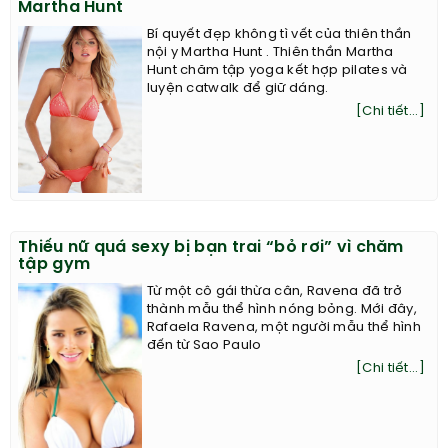
Martha Hunt
Bí quyết đẹp không tì vết của thiên thần
nội y Martha Hunt . Thiên thần Martha
Hunt chăm tập yoga kết hợp pilates và
luyện catwalk để giữ dáng.
[Chi tiết...]
Thiếu nữ quá sexy bị bạn trai “bỏ rơi” vì chăm
tập gym
Từ một cô gái thừa cân, Ravena đã trở
thành mẫu thể hình nóng bỏng. Mới đây,
Rafaela Ravena, một người mẫu thể hình
đến từ Sao Paulo
[Chi tiết...]