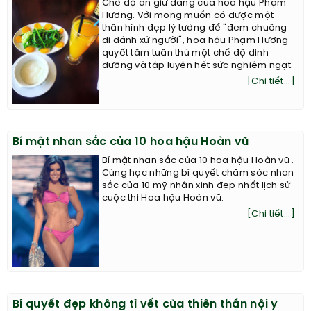
Chế độ ăn giữ dáng của hoa hậu Phạm
Hương. Với mong muốn có được một
thân hình đẹp lý tưởng để "đem chuông
đi đánh xứ người", hoa hậu Phạm Hương
quyết tâm tuân thủ một chế độ dinh
dưỡng và tập luyện hết sức nghiêm ngặt.
[Chi tiết...]
Bí mật nhan sắc của 10 hoa hậu Hoàn vũ
Bí mật nhan sắc của 10 hoa hậu Hoàn vũ .
Cùng học những bí quyết chăm sóc nhan
sắc của 10 mỹ nhân xinh đẹp nhất lịch sử
cuộc thi Hoa hậu Hoàn vũ.
[Chi tiết...]
Bí quyết đẹp không tì vết của thiên thần nội y