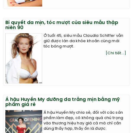
Bí quyết da mịn, tóc mượt của siêu mẫu thập
niên 90
Ở tuổi 45, siêu mẫu Claudia Schiffer vẫn
giữ được làn da khỏe khoắn cùng mái
tóc bóng mượt.
[Chi tiết...]
Á hậu Huyền My dưỡng da trắng mịn bằng mỹ
phẩm giá rẻ
Á hậu Huyền My chia sẻ, đối với các sản
phẩm làm đẹp, cô không quá chú trọng
vào thương hiệu hay giá cả mà chỉ cần
dùng thấy hợp, thấy ổn là được.