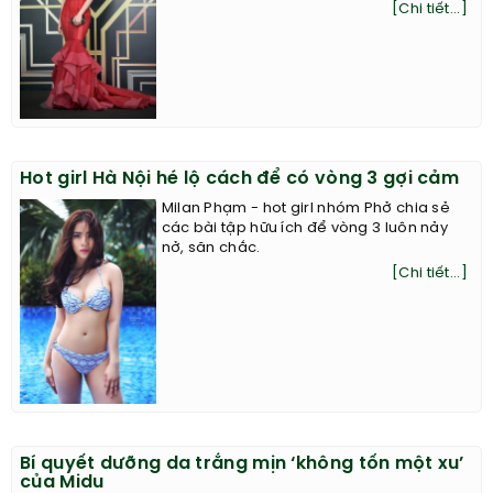
[Chi tiết...]
Hot girl Hà Nội hé lộ cách để có vòng 3 gợi cảm
Milan Phạm - hot girl nhóm Phở chia sẻ
các bài tập hữu ích để vòng 3 luôn nảy
nở, săn chắc.
[Chi tiết...]
Bí quyết dưỡng da trắng mịn ‘không tốn một xu’
của Midu