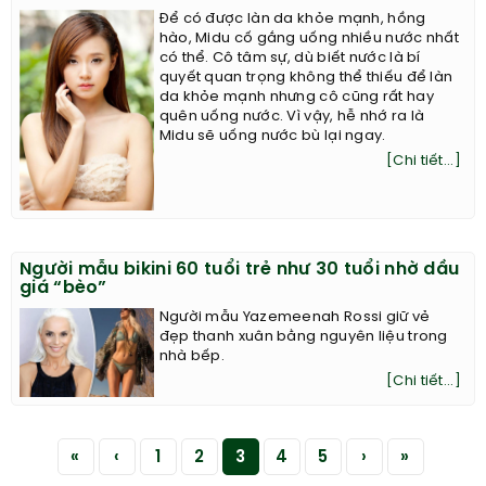
Để có được làn da khỏe mạnh, hồng
hào, Midu cố gắng uống nhiều nước nhất
có thể. Cô tâm sự, dù biết nước là bí
quyết quan trọng không thể thiếu để làn
da khỏe mạnh nhưng cô cũng rất hay
quên uống nước. Vì vậy, hễ nhớ ra là
Midu sẽ uống nước bù lại ngay.
[Chi tiết...]
Người mẫu bikini 60 tuổi trẻ như 30 tuổi nhờ dầu
giá “bèo”
Người mẫu Yazemeenah Rossi giữ vẻ
đẹp thanh xuân bằng nguyên liệu trong
nhà bếp.
[Chi tiết...]
«
‹
1
2
3
4
5
›
»