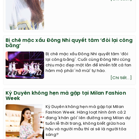
Bị chê mặc xấu Đông Nhi quyết tâm ‘đòi lại công
bằng‘
Bị chê mặc xấu Đông Nhi quyết tâm ‘đòi
lại công bằng'. Cuối cùng Đông Nhi cũng
chịu mặc đẹp một lần để khiến tất cả fan
hâm mộ phải 'nở mũi' tự hào.
[Chi tiết...]
Kỳ Duyên không hẹn mà gặp tại Milan Fashion
Week
Kỳ Duyên không hẹn mà gặp tại Milan
Fashion Week. Hàng loạt hình ảnh cả 2
đang 'khăn gói' lên đường sang Milan dự
tuần lễ thời trang, không biết giữa hoa
hậu và người mẫu thì ai sẽ là người tỏa
sáng?