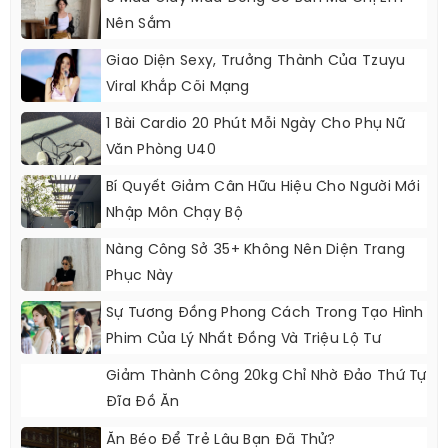
Nên Sắm
Giao Diện Sexy, Trưởng Thành Của Tzuyu
Viral Khắp Cõi Mạng
1 Bài Cardio 20 Phút Mỗi Ngày Cho Phụ Nữ
Văn Phòng U40
Bí Quyết Giảm Cân Hữu Hiệu Cho Người Mới
Nhập Môn Chạy Bộ
Nàng Công Sở 35+ Không Nên Diện Trang
Phục Này
Sự Tương Đồng Phong Cách Trong Tạo Hình
Phim Của Lý Nhất Đồng Và Triệu Lộ Tư
Giảm Thành Công 20kg Chỉ Nhờ Đảo Thứ Tự
Đĩa Đồ Ăn
Ăn Béo Để Trẻ Lâu Bạn Đã Thử?