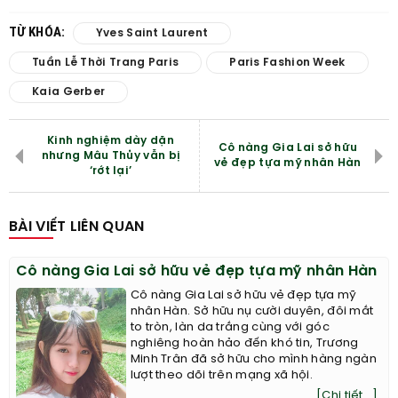
TỪ KHÓA:
Yves Saint Laurent
Tuần Lễ Thời Trang Paris
Paris Fashion Week
Kaia Gerber
Kinh nghiệm dày dặn
Cô nàng Gia Lai sở hữu
nhưng Mâu Thủy vẫn bị
vẻ đẹp tựa mỹ nhân Hàn
‘rớt lại’
BÀI VIẾT LIÊN QUAN
Cô nàng Gia Lai sở hữu vẻ đẹp tựa mỹ nhân Hàn
Cô nàng Gia Lai sở hữu vẻ đẹp tựa mỹ
nhân Hàn. Sở hữu nụ cười duyên, đôi mắt
to tròn, làn da trắng cùng với góc
nghiêng hoàn hảo đến khó tin, Trương
Minh Trân đã sở hữu cho mình hàng ngàn
lượt theo dõi trên mạng xã hội.
[Chi tiết...]