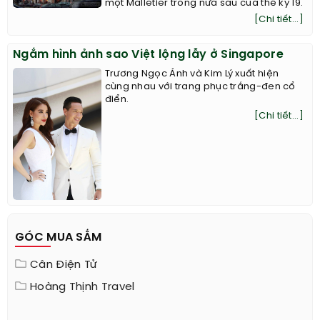
một Malletier trong nửa sau của thế kỷ 19.
[Chi tiết...]
Ngắm hình ảnh sao Việt lộng lẫy ở Singapore
Trương Ngọc Ánh và Kim Lý xuất hiện
cùng nhau với trang phục trắng-đen cổ
điển.
[Chi tiết...]
GÓC MUA SẮM
Cân Điện Tử
Hoàng Thịnh Travel