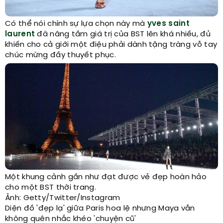
Có thể nói chính sự lựa chọn này mà
yves saint
laurent
đã nâng tầm giá trị của BST lên khá nhiều, đủ
khiến cho cả giới một điệu phải dành tặng tràng vỗ tay
chúc mừng đầy thuyết phục.
Một khung cảnh gần như đạt được vẻ đẹp hoàn hảo
cho một BST thời trang.
Ảnh: Getty/Twitter/Instagram
Diện đồ 'đẹp lạ' giữa Paris hoa lệ nhưng Maya vẫn
không quên nhắc khéo 'chuyện cũ'