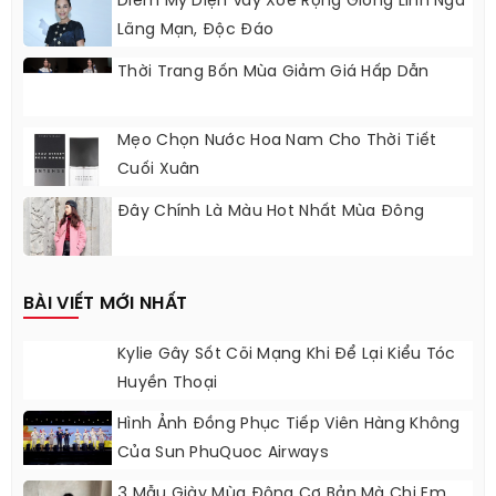
Diễm My Diện Váy Xòe Rộng Giống Linh Nga
Lãng Mạn, Độc Đáo
Thời Trang Bốn Mùa Giảm Giá Hấp Dẫn
Mẹo Chọn Nước Hoa Nam Cho Thời Tiết
Cuối Xuân
Đây Chính Là Màu Hot Nhất Mùa Đông
BÀI VIẾT MỚI NHẤT
Kylie Gây Sốt Cõi Mạng Khi Để Lại Kiểu Tóc
Huyền Thoại
Hình Ảnh Đồng Phục Tiếp Viên Hàng Không
Của Sun PhuQuoc Airways
3 Mẫu Giày Mùa Đông Cơ Bản Mà Chị Em