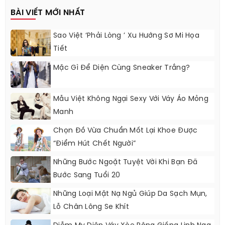
BÀI VIẾT MỚI NHẤT
Sao Việt ‘phải Lòng ’ Xu Hướng Sơ Mi Họa
Tiết
Mặc Gì Để Diện Cùng Sneaker Trắng?
Mẫu Việt Không Ngại Sexy Với Váy Áo Mỏng
Manh
Chọn Đồ Vừa Chuẩn Mốt Lại Khoe Được
“điểm Hút Chết Người”
Những Bước Ngoặt Tuyệt Vời Khi Bạn Đã
Bước Sang Tuổi 20
Những Loại Mặt Nạ Ngủ Giúp Da Sạch Mụn,
Lỗ Chân Lông Se Khít