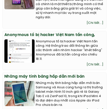
cả chính là một thiết bị thông minh có thể
giúp cân bằng giữa giải trí và công việc,
xử lý nhanh mọi tác vụ trong suốt một
ngày dài.
[Chi tiết...]
Anonymous tố bị hacker Việt Nam tấn công,
Anonymous tố bị hacker Việt Nam tấn
công. Hệ thống trao đổi thông tin giữa
các thành viên nhóm hacker "khét tiếng"
Anonymous đã bị tấn công vào chiều
18.11.
[Chi tiết...]
Những máy tính bảng hấp dẫn mới bán
Những máy tính bảng hấp dẫn mới bán .
Samsung và Asus cùng tung ra thị trường
tablet màn hình 10 inch giá rẻ là Galaxy
Tab E và ZenPad 10, trong khi iPad Mini 4
là đại diện duy nhất của Apple do iPad
Pro chưa bán ra.