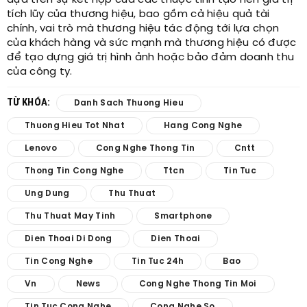
dựa trên sự kết hợp của các thuộc tính tạo nên giá trị
tích lũy của thương hiệu, bao gồm cả hiệu quả tài
chính, vai trò mà thương hiệu tác động tới lựa chọn
của khách hàng và sức mạnh mà thương hiệu có được
để tạo dựng giá trị hình ảnh hoặc bảo đảm doanh thu
của công ty.
TỪ KHÓA:
Danh Sach Thuong Hieu
Thuong Hieu Tot Nhat
Hang Cong Nghe
Lenovo
Cong Nghe Thong Tin
Cntt
Thong Tin Cong Nghe
Ttcn
Tin Tuc
Ung Dung
Thu Thuat
Thu Thuat May Tinh
Smartphone
Dien Thoai Di Dong
Dien Thoai
Tin Cong Nghe
Tin Tuc 24h
Bao
Vn
News
Cong Nghe Thong Tin Moi
Tin Tuc Cong Nghe
Cong Nghe So