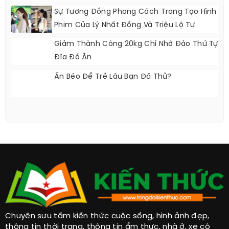
Sự Tương Đồng Phong Cách Trong Tạo Hình
Phim Của Lý Nhất Đồng Và Triệu Lộ Tư
Giảm Thành Công 20kg Chỉ Nhờ Đảo Thứ Tự
Đĩa Đồ Ăn
Ăn Béo Để Trẻ Lâu Bạn Đã Thử?
Chuyên sưu tầm kiến thức cuộc sống, hình ảnh đẹp,
thông tin thời trang, thông tin ẩm thực, nhà ở, xe cộ