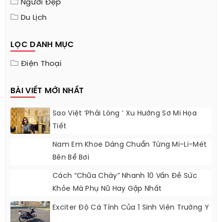
Người Đẹp
Du Lịch
LỌC DANH MỤC
Điện Thoại
BÀI VIẾT MỚI NHẤT
Sao Việt ‘phải Lòng ’ Xu Hướng Sơ Mi Họa
Tiết
Nam Em Khoe Dáng Chuẩn Từng Mi-Li-Mét
Bên Bể Bơi
Cách “chữa Cháy” Nhanh 10 Vấn Đề Sức
Khỏe Mà Phụ Nữ Hay Gặp Nhất
Exciter Độ Cá Tính Của 1 Sinh Viên Trường Y