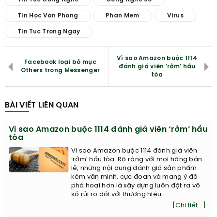
Tin Học Van Phong
Phan Mem
Virus
Tin Tuc Trong Ngay
Vì sao Amazon buộc 1114
Facebook loại bỏ mục
đánh giá viên ‘rởm’ hầu
Others trong Messenger
tòa
BÀI VIẾT LIÊN QUAN
Vì sao Amazon buộc 1114 đánh giá viên ‘rởm’ hầu
tòa
Vì sao Amazon buộc 1114 đánh giá viên
‘rởm’ hầu tòa. Rõ ràng với mọi hãng bán
lẻ, những nội dung đánh giá sản phẩm
kém văn minh, cực đoan và mang ý đồ
phá hoại hơn là xây dựng luôn đặt ra vô
số rủi ro đối với thương hiệu
[Chi tiết...]