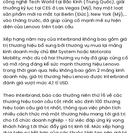
công nghệ Tech World tại Bắc Kinh (Trung Quốc), giải
thưởng kỷ lục tại CES ở Las Vegas (Mỹ), hay một loạt
sản phẩm mới ra mắt tại Berlin (Đức), New York (Mỹ),...
vào tháng trước, đã giúp củng cố mạnh mẽ sự hiện
diện của Lenovo trên toàn cầu.
Xếp hạng năm nay của Interbrand không bao gồm giá
trị thương hiệu bổ sung bởi thương vụ mua lại mảng
kinh doanh máy chủ IBM System hoặc Motorola
Mobility, mặc dù cả hai thương vụ này đã giúp củng cố
và mở rộng đáng kể sức mạnh thương hiệu Lenovo
trong thời gian qua. Nếu không bao gồm 2 mảng kinh
doanh này, giá trị thương hiệu Lenovo được Interbrand
đánh giá vượt mức 4,1 tỉ USD.
Theo Interbrand, báo cáo thường niên thứ 16 về các
thương hiệu toàn cầu tốt nhất xác định 100 thương
hiệu toàn cầu giá trị nhất, thông qua việc phân tích
nhiều cách thức mà một thương hiệu mang tới giá trị
cho tổ chức doanh nghiệp - từ việc đáp ứng kỳ vọng
khách hàng tới thúc đẩy giá trị kinh tế. Mức xếp hạng