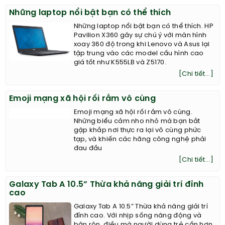
Những laptop nổi bật bạn có thể thích
Những laptop nổi bật bạn có thể thích. HP
Pavilion X360 gây sự chú ý với màn hình
xoay 360 độ trong khi Lenovo và Asus lại
tập trung vào các model cấu hình cao
giá tốt như K555LB và Z5170.
[Chi tiết...]
Emoji mạng xã hội rối rắm vô cùng
Emoji mạng xã hội rối rắm vô cùng.
Những biểu cảm nho nhỏ mà bạn bắt
gặp khắp nơi thực ra lại vô cùng phức
tạp, và khiến các hãng công nghệ phải
đau đầu
[Chi tiết...]
Galaxy Tab A 10.5” Thừa khả năng giải trí đỉnh
cao
Galaxy Tab A 10.5” Thừa khả năng giải trí
đỉnh cao. Với nhịp sống năng động và
bận rộn, điều mà người dùng trẻ cần hơn