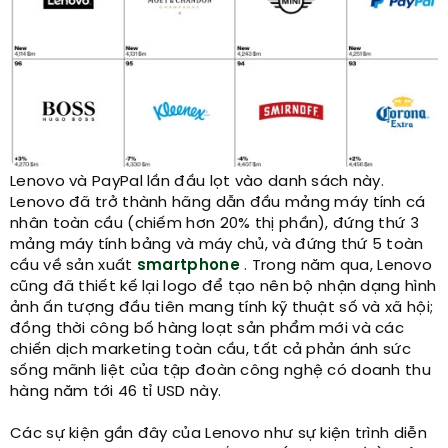
Lenovo và PayPal lần đầu lọt vào danh sách này.
Lenovo đã trở thành hãng dẫn đầu mảng máy tính cá
nhân toàn cầu (chiếm hơn 20% thị phần), đứng thứ 3
mảng máy tính bảng và máy chủ, và đứng thứ 5 toàn
cầu về sản xuất
smartphone
. Trong năm qua, Lenovo
cũng đã thiết kế lại logo để tạo nên bộ nhận dạng hình
ảnh ấn tượng đầu tiên mang tính kỹ thuật số và xã hội;
đồng thời công bố hàng loạt sản phẩm mới và các
chiến dịch marketing toàn cầu, tất cả phản ánh sức
sống mãnh liệt của tập đoàn công nghệ có doanh thu
hàng năm tới 46 tỉ USD này.
Các sự kiện gần đây của Lenovo như sự kiện trình diễn