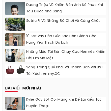
Dương Triệu Vũ Khiến Đàn Anh Nể Phục Khi
Tậu Được Nhà Sang
Satria Fi Và Những Đồ Chơi Vô Cùng Chất
10 Set Váy Liền Của Sao Hàn Giành Cho
Nàng Yêu Thích Du Lịch
Những Mẫu Túi Bán Chạy Của Hermès Khiến
Chị Em Mê Mệt
Sang Trọng Quý Phái Và Thanh Lịch Với BST
Túi Xách Aminy.XC
BÀI VIẾT MỚI NHẤT
Kylie Gây Sốt Cõi Mạng Khi Để Lại Kiểu Tóc
Huyền Thoại