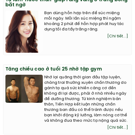
bất ngờ
Bạn dùng hỗn hợp trên để súc miệng
mỗi ngày. Mỗi lần súc miệng thì ngậm
khoảng 2 phút để hỗn hợp phát huy tác
dụng tối đa tẩy trắng răng.
[Chi tiết...]
Tăng chiều cao ở tuổi 25 nhờ tập gym
Nhớ lại quãng thời gian đầu tập luyện,
chàng trai thường xuyên chấn thương do
gánh tạ quá sức khiến căng cơ đến
không đi lại được, phải ở nhà nhiều ngày
để dưỡng thương. Từ kinh nghiệm bản
thân, Tiến Hợp kết luận những chấn
thương ban đầu có thể tránh được nếu
bạn khởi động kỹ lưỡng, làm nóng cơ thể
và không đua theo mức tạ nặng quá sức.
[Chi tiết...]