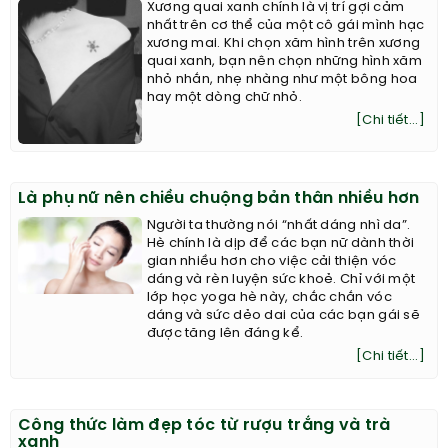
Xương quai xanh chính là vị trí gợi cảm
nhất trên cơ thể của một cô gái mình hạc
xương mai. Khi chọn xăm hình trên xương
quai xanh, bạn nên chọn những hình xăm
nhỏ nhắn, nhẹ nhàng như một bông hoa
hay một dòng chữ nhỏ.
[Chi tiết...]
Là phụ nữ nên chiều chuộng bản thân nhiều hơn
Người ta thường nói “nhất dáng nhì da”.
Hè chính là dịp để các bạn nữ dành thời
gian nhiều hơn cho việc cải thiện vóc
dáng và rèn luyện sức khoẻ. Chỉ với một
lớp học yoga hè này, chắc chắn vóc
dáng và sức dẻo dai của các bạn gái sẽ
được tăng lên đáng kể.
[Chi tiết...]
Công thức làm đẹp tóc từ rượu trắng và trà
xanh