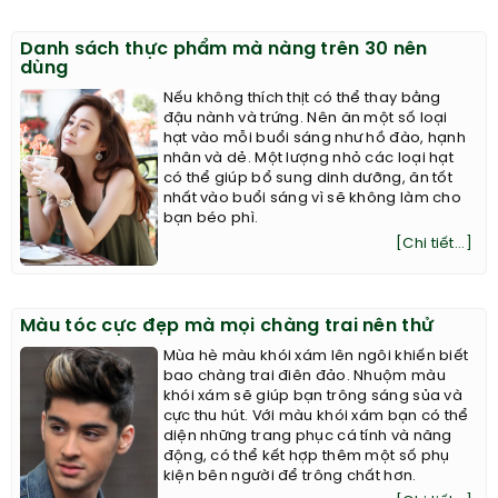
Danh sách thực phẩm mà nàng trên 30 nên
dùng
Nếu không thích thịt có thể thay bằng
đậu nành và trứng. Nên ăn một số loại
hạt vào mỗi buổi sáng như hồ đào, hạnh
nhân và dẻ. Một lượng nhỏ các loại hạt
có thể giúp bổ sung dinh dưỡng, ăn tốt
nhất vào buổi sáng vì sẽ không làm cho
bạn béo phì.
[Chi tiết...]
Màu tóc cực đẹp mà mọi chàng trai nên thử
Mùa hè màu khói xám lên ngôi khiến biết
bao chàng trai điên đảo. Nhuộm màu
khói xám sẽ giúp bạn trông sáng sủa và
cực thu hút. Với màu khói xám bạn có thể
diện những trang phục cá tính và năng
động, có thể kết hợp thêm một số phụ
kiện bên người để trông chất hơn.