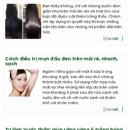
Bạn thấy không, chỉ với những bước đơn
giản như trên mà làn da và mái tóc của
bạn đã được cải thiện trông thấy. Chăm
chỉ áp dụng bí quyết này thì bạn chẳng
cần tốn tiền cho những mĩ phẩm đắt tiền
nữa.
[Chi tiết...]
Cách điều trị mụn đầu đen trên mũi rẻ, nhanh,
sạch
Ngâm 1 thìa gạo với một ít sữa trong
khoảng 4 giờ, sau đó xay nhỏ chúng
thành bột nhão. Sử dụng hỗn hợp này
mát xa nhẹ nhàng lên lớp da trên cánh
mũi khoảng 5 phút sau đó rửa sạch với
nước ấm và vỗ với nước lạnh và thấm
khô với khăn mềm.
[Chi tiết...]
Tự làm ‘nước thần’ giúp răng vàng ố trắng bóng