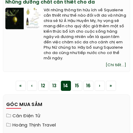
Những dưỡng chất cần thiết cho da
Với những thông tin hữu ích về Squalene
cần thiết như thế nào đối với da và những
chia sẻ từ Á Hậu Huyền My, hy vọng sẽ
mang đến cho quý độc giả thêm một số
kiến thức bổ ích cho cuộc sống hàng
ngày và đương nhiên vẫn là quan tâm
đến việc chăm sóc da cho cánh chị em
Phụ Nữ chúng ta. Hãy bổ sung Squalene
cho da cũng như tiếp nước cho cơ thể
mỗi ngày.
[Chi tiết...]
«
‹
12
13
14
15
16
›
»
GÓC MUA SẮM
Cân Điện Tử
Hoàng Thịnh Travel