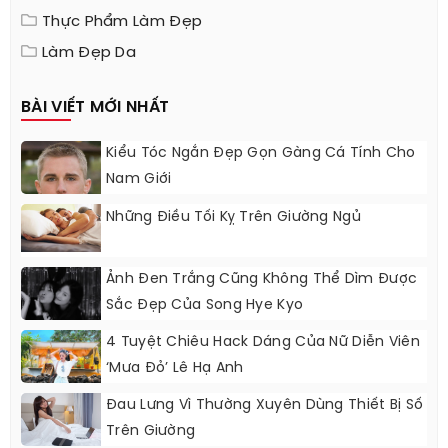
Thực Phẩm Làm Đẹp
Làm Đẹp Da
BÀI VIẾT MỚI NHẤT
Kiểu Tóc Ngắn Đẹp Gọn Gàng Cá Tính Cho
Nam Giới
Những Điều Tối Kỵ Trên Giường Ngủ
Ảnh Đen Trắng Cũng Không Thể Dìm Được
Sắc Đẹp Của Song Hye Kyo
4 Tuyệt Chiêu Hack Dáng Của Nữ Diễn Viên
‘Mưa Đỏ’ Lê Hạ Anh
Đau Lưng Vì Thường Xuyên Dùng Thiết Bị Số
Trên Giường