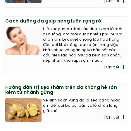
[Chi tiết...]
Cách dưỡng da giúp nàng luôn rạng rỡ
Hiện nay, nhau thai cừu được xem là một
xu hướng làm mới được nhiều phụ nữ lựa
chọn làm bí quyết chống lão hóa hàng
đầu bởi khả năng toàn diện trong việc
khắc phục và ngăn ngừa hầu hết các
dấu hiệu lão hóa như da kém săn chắc,
nếp nhăn, khô ráp, sạm màu…
[Chi tiết...]
Hướng dẫn trị sẹo thâm trên da không hề tốn
kém từ nhánh gừng
Vệ sinh sạch vùng da bị sẹo bằng nước
ấm để loại bỏ bụi bẩn và lỗ chân lông
giãn nở.
[Chi tiết...]