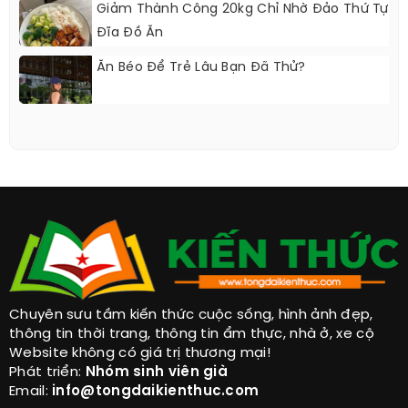
Giảm Thành Công 20kg Chỉ Nhờ Đảo Thứ Tự
Đĩa Đồ Ăn
Ăn Béo Để Trẻ Lâu Bạn Đã Thử?
Chuyên sưu tầm kiến thức cuộc sống, hình ảnh đẹp,
thông tin thời trang, thông tin ẩm thực, nhà ở, xe cộ
Website không có giá trị thương mại!
Phát triển:
Nhóm sinh viên già
Email:
info@tongdaikienthuc.com