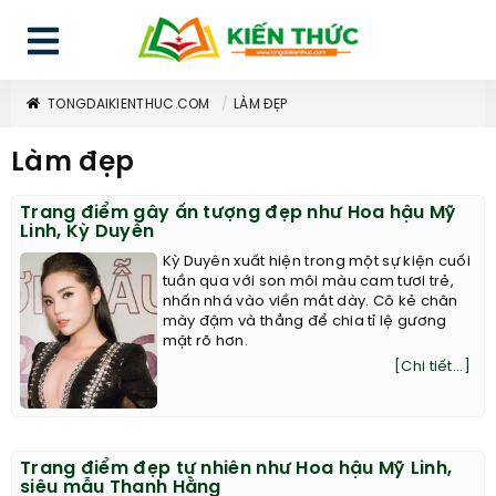
TONGDAIKIENTHUC.COM
LÀM ĐẸP
Làm đẹp
Trang điểm gây ấn tượng đẹp như Hoa hậu Mỹ
Linh, Kỳ Duyên
Kỳ Duyên xuất hiện trong một sự kiện cuối
tuần qua với son môi màu cam tươi trẻ,
nhấn nhá vào viền mắt dày. Cô kẻ chân
mày đậm và thẳng để chia tỉ lệ gương
mặt rõ hơn.
[Chi tiết...]
Trang điểm đẹp tự nhiên như Hoa hậu Mỹ Linh,
siêu mẫu Thanh Hằng