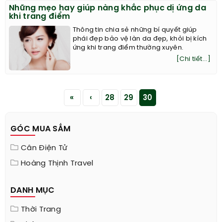
Những mẹo hay giúp nàng khắc phục dị ứng da
khi trang điểm
Thông tin chia sẻ những bí quyết giúp
phái đẹp bảo vệ làn da đẹp, khỏi bị kích
ứng khi trang điểm thường xuyên.
[Chi tiết...]
«
‹
28
29
30
GÓC MUA SẮM
Cân Điện Tử
Hoàng Thịnh Travel
DANH MỤC
Thời Trang