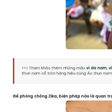
>>> Tham khảo thêm những mẫu
ví da nam
,
v
thun nam cổ tròn hàng hiệu cùng Áo thun nam 
Để phòng chống Zika, biện pháp nào là quan tr