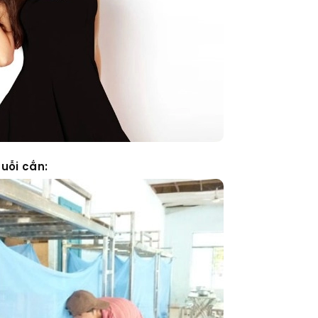
uỗi cắn: