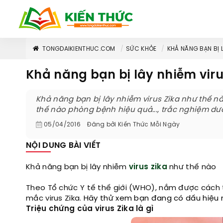
TONGDAIKIENTHUC.COM
SỨC KHỎE
KHẢ NĂNG BẠN BỊ 
Khả năng bạn bị lây nhiễm viru
Khả năng bạn bị lây nhiễm virus Zika như thế nà
thế nào phòng bệnh hiệu quả..., trắc nghiệm dư
05/04/2016
Đăng bởi
Kiến Thức Mỗi Ngày
NỘI DUNG BÀI VIẾT
Khả năng bạn bị lây nhiễm
virus zika
như thế nào
Theo Tổ chức Y tế thế giới (WHO), nắm được cách 
mắc virus Zika.
Hãy thử xem bạn đang có dấu hiệu n
Triệu chứng của virus Zika là gì