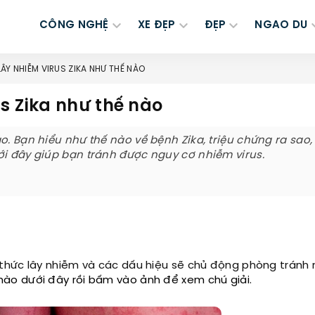
CÔNG NGHỆ
XE ĐẸP
ĐẸP
NGAO DU
LÂY NHIỄM VIRUS ZIKA NHƯ THẾ NÀO
s Zika như thế nào
o. Bạn hiểu như thế nào về bệnh Zika, triệu chứng ra sao,
ới đây giúp bạn tránh được nguy cơ nhiễm virus.
thức lây nhiễm và các dấu hiệu sẽ chủ động phòng tránh 
ào dưới đây rồi bấm vào ảnh để xem chú giải.