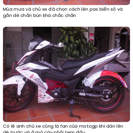
Mùa mưa và chủ xe đã chọn cách lên pas biển số và
gắn dè chắn bùn khá chắc chắn
Có lẽ anh chủ xe cũng là fan của motogp khi dán lên
dè trước và ở mỏ cày phối tem đấu.