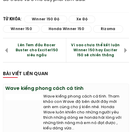
TỪ KHÓA:
Winner 150 Độ
Xe Độ
Winner 150
Honda Winner 150
Rizoma
Lên Tem đấu Racer
Vì sao chưa thể kết luận
Buster cho Exciter150
Winner 150 hay Exciter
siêu ngầu
150 sẽ chiến thắng
BÀI VIẾT LIÊN QUAN
Wave kiểng phong cách cá tính
Wave kiểng phong cách cá tính. Tham
khảo con Wave độ bên dưới đây mời
anh em cùng cho ý kiến nhé. Honda
Wave luôn khiến cho những người yêu
thích những dòng xe honda hài lòng với
những tính năng mà em nó đạt được ,
kiểu dáng vừa...