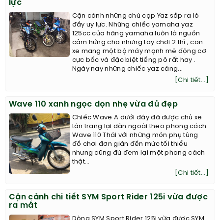
lực
Cận cảnh những chú cọp Yaz sắp ra lò
đầy uy lực. Những chiếc yamaha yaz
125cc của hãng yamaha luôn là nguồn
cảm hứng cho những tay chơi 2 thì , con
xe mang một bộ máy mạnh mẽ động cơ
cực bốc và đặc biệt tiếng pô rất hay .
Ngày nay những chiếc yaz càng...
[Chi tiết...]
Wave 110 xanh ngọc dọn nhẹ vừa đủ đẹp
Chiếc Wave A dưới đây đã được chủ xe
tân trang lại dàn ngoài theo phong cách
Wave 110 Thái với những món phụ tùng
đồ chơi đơn giản đến mức tối thiểu
nhưng cũng đủ đem lại một phong cách
thật...
[Chi tiết...]
Cận cảnh chi tiết SYM Sport Rider 125i vừa được
ra mắt
Dòng SYM Sport Rider 125i vừa được SYM