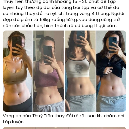
Thuỳ Tiên thường dành khoảng 15 - 20 phút để tập
luyện tùy theo độ dài của từng bài tập và cơ thể đã
có những thay đổi rõ rệt chỉ trong vòng 4 tháng. Người
đẹp đã giảm từ 58kg xuống 52kg, vóc dáng cũng trở
nên săn chắc hơn, hình thành rõ cơ bụng 11 gợi cảm.
Vòng eo của Thuỳ Tiên thay đổi rõ rệt sau khi chăm chỉ
tập luyện