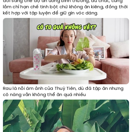
đổi sang chế độ ăn uống bình thường, đủ chất, cùng
lắm chỉ hạn chế tinh bột chứ không ăn kiêng, đồng thời
kết hợp với tập luyện để giữ gìn vóc dáng.
Rau là nỗi ám ảnh của Thuỳ Tiên, dù đã tập ăn nhưng
cô nàng vẫn không thể ăn quá nhiều