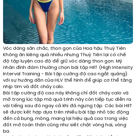
Vóc dáng săn chắc, thon gọn của Hoa hậu Thuỳ Tiên
Không ăn kiêng quá nhiều nhưng Thuỳ Tiên lại có chế
độ tập luyện cao độ để giữ vóc dáng thon gọn. Mỹ
nhân đình đám thường chọn bài tập HIIT (High Intensity
Interval Training - Bài tập cường độ cao ngắt quãng)
với sự hướng dẫn của HLV thể hình để giúp cơ thể tăng
nhịp tim và đốt cháy calo.
Bài tập cường độ cao này không chỉ đốt cháy calo và
mỡ trong lúc tập mà quá trình này còn tiếp tục diễn ra
vài tiếng sau đó ngay cả khi đã ngưng tập. Các bài HIIT
sẽ được kết hợp dựa trên nhiều bài tập nhỏ tác động
đến cả bụng, mông, mang lại hiệu quả cao trong việc
đốt mỡ toàn thân cũng như siết chặt vòng hai, vòng
ba.