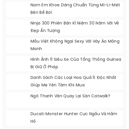
Nam Em Khoe Dáng Chuẩn Từng Mi-Li-Mét
Bên Bể Bơi
Ninja 300 Phiên Bản Kỉ Niệm 30 Năm Với Vẻ
Đẹp Ấn Tượng
Mẫu Việt Không Ngại Sexy Với Váy Áo Mỏng
Manh
Hình Ảnh 11 Siêu Xe Của Tổng Thống Guinea
Bị Giữ Ở Pháp
Danh Sách Các Loại Hoa Quả Ít Độc Nhất
Giúp Mẹ Yên Tâm Khi Mua
Ngô Thanh Vân Quay Lại Sàn Catwalk?
Ducati Monster Hunter Cực Ngầu Và Hầm
Hố