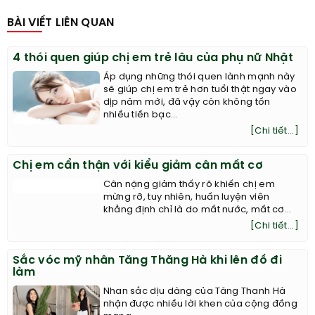
BÀI VIẾT LIÊN QUAN
4 thói quen giúp chị em trẻ lâu của phụ nữ Nhật
Áp dụng những thói quen lành mạnh này
sẽ giúp chị em trẻ hơn tuổi thật ngay vào
dịp năm mới, đã vậy còn không tốn
nhiều tiền bạc...
[Chi tiết...]
Chị em cẩn thận với kiểu giảm cân mất cơ
Cân nặng giảm thấy rõ khiến chị em
mừng rỡ, tuy nhiên, huấn luyện viên
khẳng định chỉ là do mất nước, mất cơ...
[Chi tiết...]
Sắc vóc mỹ nhân Tăng Thăng Hà khi lên đồ đi
làm
Nhan sắc dịu dàng của Tăng Thanh Hà
nhận được nhiều lời khen của cộng đồng