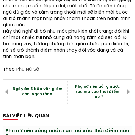
như mong muốn. Ngược lại, một chế độ ăn cân bằng,
ngủ đủ giấc và tâm trạng thoải mái sẽ biến mỗi bước
đi trở thành một nhịp nhảy thanh thoát trên hành trình
giảm cân.
Hãy thử nghĩ đi bộ như một phụ kiện thời trang: đôi khi
chỉ một chiếc túi nhỏ cũng đủ nâng tầm cả set đồ. Đi
bộ cũng vậy, tưởng chừng đơn giản nhưng nếu kiên trì,
nó sẽ trở thành điểm nhấn thay đổi vóc dáng và cả
tinh thần bạn.
Theo
Phụ Nữ Số
Phụ nữ nên uống nước
Ngày ăn 5 bữa vẫn giảm
rau má vào thời điểm
cân ‘ngon lành’
nào ?
BÀI VIẾT LIÊN QUAN
Phụ nữ nên uống nước rau má vào thời điểm nào