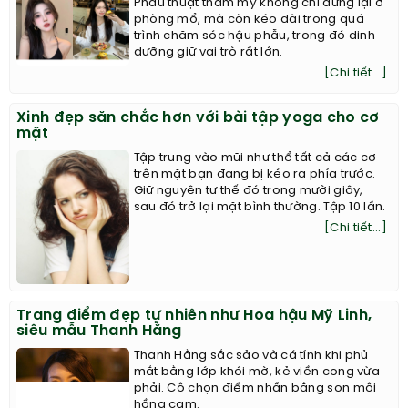
Phẫu thuật thẩm mỹ không chỉ dừng lại ở
phòng mổ, mà còn kéo dài trong quá
trình chăm sóc hậu phẫu, trong đó dinh
dưỡng giữ vai trò rất lớn.
[Chi tiết...]
Xinh đẹp săn chắc hơn với bài tập yoga cho cơ
mặt
Tập trung vào mũi như thể tất cả các cơ
trên mặt bạn đang bị kéo ra phía trước.
Giữ nguyên tư thế đó trong mười giây,
sau đó trở lại mặt bình thường. Tập 10 lần.
[Chi tiết...]
Trang điểm đẹp tự nhiên như Hoa hậu Mỹ Linh,
siêu mẫu Thanh Hằng
Thanh Hằng sắc sảo và cá tính khi phủ
mắt bằng lớp khói mờ, kẻ viền cong vừa
phải. Cô chọn điểm nhấn bằng son môi
hồng cam.