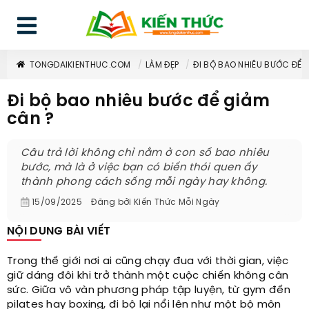
TONGDAIKIENTHUC.COM
LÀM ĐẸP
ĐI BỘ BAO NHIÊU BƯỚC ĐỂ 
Đi bộ bao nhiêu bước để giảm
cân ?
Câu trả lời không chỉ nằm ở con số bao nhiêu
bước, mà là ở việc bạn có biến thói quen ấy
thành phong cách sống mỗi ngày hay không.
15/09/2025
Đăng bởi
Kiến Thức Mỗi Ngày
NỘI DUNG BÀI VIẾT
Trong thế giới nơi ai cũng chạy đua với thời gian, việc
giữ dáng đôi khi trở thành một cuộc chiến không cân
sức. Giữa vô vàn phương pháp tập luyện, từ gym đến
pilates hay boxing, đi bộ lại nổi lên như một bộ môn