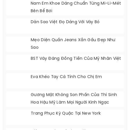
Nam Em Khoe Dáng Chuẩn Từng Mi-Li-Mét
Bên Bể Bơi
Dàn Sao Việt Đọ Dáng Với Váy Bó
Mẹo Diện Quần Jeans Xắn Gấu Đẹp Như
Sao
BST Váy Đáng Đồng Tiền Của Mỹ Nhân Việt
Eva Khéo Tay Cá Tính Cho Chị Em
Gương Mặt Không Son Phấn Của Thí Sinh
Hoa Hậu Mỹ Làm Mọi Người Kinh Ngạc
Trang Phục Kỳ Quặc Tại New York