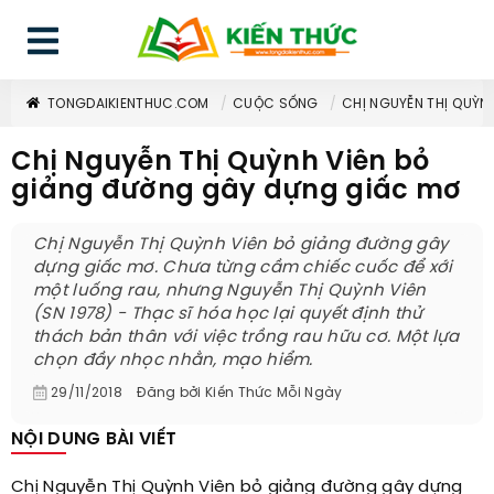
TONGDAIKIENTHUC.COM
CUỘC SỐNG
CHỊ NGUYỄN THỊ QUỲN
Chị Nguyễn Thị Quỳnh Viên bỏ
giảng đường gây dựng giấc mơ
Chị Nguyễn Thị Quỳnh Viên bỏ giảng đường gây
dựng giấc mơ. Chưa từng cầm chiếc cuốc để xới
một luống rau, nhưng Nguyễn Thị Quỳnh Viên
(SN 1978) - Thạc sĩ hóa học lại quyết định thử
thách bản thân với việc trồng rau hữu cơ. Một lựa
chọn đầy nhọc nhằn, mạo hiểm.
29/11/2018
Đăng bởi
Kiến Thức Mỗi Ngày
NỘI DUNG BÀI VIẾT
Chị Nguyễn Thị Quỳnh Viên bỏ giảng đường gây dựng