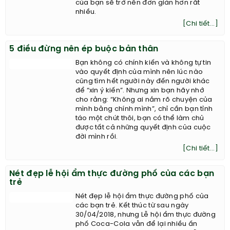
của bạn sẽ trở nên đơn giản hơn rất
nhiều.
[Chi tiết...]
5 điều đừng nên ép buộc bản thân
Bạn không có chính kiến và không tự tin
vào quyết định của mình nên lúc nào
cũng tìm hết người này đến người khác
để “xin ý kiến”. Nhưng xin bạn hãy nhớ
cho rằng: “Không ai nắm rõ chuyện của
mình bằng chính mình”, chỉ cần bạn tỉnh
táo một chút thôi, bạn có thể làm chủ
được tất cả những quyết định của cuộc
đời mình rồi.
[Chi tiết...]
Nét đẹp lễ hội ẩm thực đường phố của các bạn
trẻ
Nét đẹp lễ hội ẩm thực đường phố của
các bạn trẻ. Kết thúc từ sau ngày
30/04/2018, nhưng Lễ hội ẩm thực đường
phố Coca-Cola vẫn để lại nhiều ấn