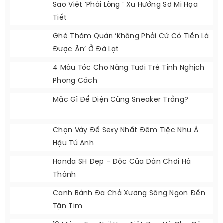
Sao Việt ‘phải Lòng ’ Xu Hướng Sơ Mi Họa
Tiết
Ghé Thăm Quán ‘không Phải Cứ Có Tiền Là
Được Ăn’ Ở Đà Lạt
4 Mẫu Tóc Cho Nàng Tươi Trẻ Tinh Nghịch
Phong Cách
Mặc Gì Để Diện Cùng Sneaker Trắng?
Chọn Váy Để Sexy Nhất Đêm Tiệc Như Á
Hậu Tú Anh
Honda SH Đẹp - Độc Của Dân Chơi Hà
Thành
Canh Bánh Đa Chả Xương Sông Ngon Đến
Tận Tim