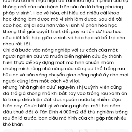
rau hữu cơ khi thực hiện đề tài khoa học "nghiên cứu sự
khống chế của sâu bệnh trên sâu ăn lá bằng phương
pháp vi sinh". Học về hóa, chị hiểu có nhiều cái khoa
học không làm được mà vi sinh làm được. Sau đề tài
cao học, chị đi sâu hơn vào vi sinh vì phân hóa học
không thể giải quyết triệt để, gây ra tồn dư hóa học;
nếu biết kết hợp giữa vi sinh và hóa học sẽ bổ trợ cho
nhau rất tốt.
Chị đã bước vào nông nghiệp với tư cách của một
người nghiên cứu và muốn biến nghiên cứu ấy thành
hiện thực để xây dựng một mô hình chuẩn nhằm
chứng minh rằng nhà nông nào cũng có thể trồng rau
hữu cơ và sẵn sàng chuyển giao công nghệ ấy cho mọi
người cùng làm một cách vô vị lợi.
Nhưng "nhà nghiên cứu" Nguyễn Thị Quỳnh Viên cũng
đã trả giá không nhỏ khi bắt tay vào trồng rau xanh ăn
lá trong điều kiện đất đai, nguồn nước bị nhiễm độc
hiện nay. Chưa biết gì về nông nghiệp, một hai năm
đầu thuê đất ở Tân Bình 4.000m2 để thử nghiệm trồng
rau ăn lá trước, ban đầu mô hình của chị gặp rất nhiều
khó khăn.