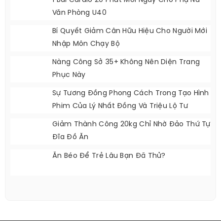
1 Bài Cardio 20 Phút Mỗi Ngày Cho Phụ Nữ
Văn Phòng U40
Bí Quyết Giảm Cân Hữu Hiệu Cho Người Mới
Nhập Môn Chạy Bộ
Nàng Công Sở 35+ Không Nên Diện Trang
Phục Này
Sự Tương Đồng Phong Cách Trong Tạo Hình
Phim Của Lý Nhất Đồng Và Triệu Lộ Tư
Giảm Thành Công 20kg Chỉ Nhờ Đảo Thứ Tự
Đĩa Đồ Ăn
Ăn Béo Để Trẻ Lâu Bạn Đã Thử?