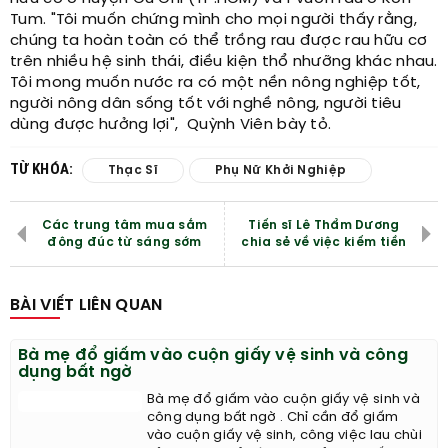
Tum. "Tôi muốn chứng mình cho mọi người thấy rằng,
chúng ta hoàn toàn có thể trồng rau được rau hữu cơ
trên nhiều hệ sinh thái, điều kiện thổ nhưỡng khác nhau.
Tôi mong muốn nước ra có một nền nông nghiệp tốt,
người nông dân sống tốt với nghề nông, người tiêu
dùng được hưởng lợi", Quỳnh Viên bày tỏ.
TỪ KHÓA:
Thạc Sĩ
Phụ Nữ Khởi Nghiệp
Các trung tâm mua sắm
Tiến sĩ Lê Thẩm Dương
đông đúc từ sáng sớm
chia sẻ về việc kiếm tiền
BÀI VIẾT LIÊN QUAN
Bà mẹ đổ giấm vào cuộn giấy vệ sinh và công
dụng bất ngờ
Bà mẹ đổ giấm vào cuộn giấy vệ sinh và
công dụng bất ngờ . Chỉ cần đổ giấm
vào cuộn giấy vệ sinh, công việc lau chùi