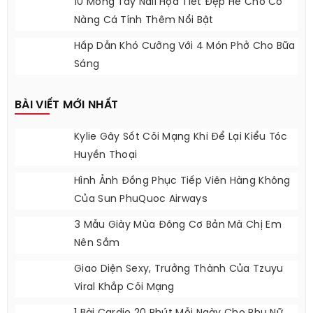
10 Móng Tay Nail Họa Tiết Đẹp Hè Cho Cô
Nàng Cá Tính Thêm Nổi Bật
Hấp Dẫn Khó Cưỡng Với 4 Món Phở Cho Bữa
Sáng
BÀI VIẾT MỚI NHẤT
Kylie Gây Sốt Cõi Mạng Khi Để Lại Kiểu Tóc
Huyền Thoại
Hình Ảnh Đồng Phục Tiếp Viên Hàng Không
Của Sun PhuQuoc Airways
3 Mẫu Giày Mùa Đông Cơ Bản Mà Chị Em
Nên Sắm
Giao Diện Sexy, Trưởng Thành Của Tzuyu
Viral Khắp Cõi Mạng