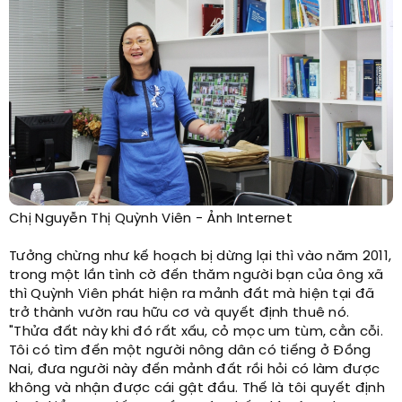
Chị Nguyễn Thị Quỳnh Viên - Ảnh Internet
Tưởng chừng như kế hoạch bị dừng lại thì vào năm 2011,
trong một lần tình cờ đến thăm người bạn của ông xã
thì Quỳnh Viên phát hiện ra mảnh đất mà hiện tại đã
trở thành vườn rau hữu cơ và quyết định thuê nó.
"Thửa đất này khi đó rất xấu, cỏ mọc um tùm, cằn cỗi.
Tôi có tìm đến một người nông dân có tiếng ở Đồng
Nai, đưa người này đến mảnh đất rồi hỏi có làm được
không và nhận được cái gật đầu. Thế là tôi quyết định