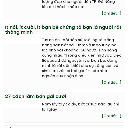
tượng đẹp cho người dân TP. Đà Nẵng
lẫn du khách khắp nơi.
[Chi tiết...]
Ít nói, ít cười, ít bạn bè chứng tỏ bạn là người rất
thông minh
Tuy nhiên, thời tiền sử, loài người sống
bằng săn bắt hái lượm và theo từng bộ
lạc nhỏ với khoảng 150 người sinh sống
cùng nhau. “Trong điều kiện như vậy, việc
tiếp xúc thường xuyên với bạn bè, đồng
minh là rất cần thiết cho sự sống còn và
sinh sản với cả hai giới” – các nhà
nghiên cứu nhận định.
[Chi tiết...]
27 cách làm bạn gái cười
Nắm lấy tay cô ấy, bất cứ lúc nào, dù chỉ
là 1 giây
[Chi tiết...]