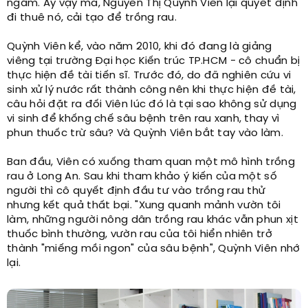
ngẩm. Ấy vậy mà, Nguyễn Thị Quỳnh Viên lại quyết định
đi thuê nó, cải tạo để trồng rau.
Quỳnh Viên kể, vào năm 2010, khi đó đang là giảng
viêng tại trường Đại học Kiến trúc TP.HCM - cô chuẩn bị
thực hiện đề tài tiến sĩ. Trước đó, do đã nghiên cứu vi
sinh xử lý nước rất thành công nên khi thực hiện đề tài,
câu hỏi đặt ra đối Viên lúc đó là tại sao không sử dụng
vi sinh để khống chế sâu bệnh trên rau xanh, thay vì
phun thuốc trừ sâu? Và Quỳnh Viên bắt tay vào làm.
Ban đầu, Viên có xuống tham quan một mô hình trồng
rau ở Long An. Sau khi tham khảo ý kiến của một số
người thì cô quyết định đầu tư vào trồng rau thử
nhưng kết quả thất bại. "Xung quanh mảnh vườn tôi
làm, những người nông dân trồng rau khác vẫn phun xịt
thuốc bình thường, vườn rau của tôi hiển nhiên trở
thành "miếng mồi ngon" của sâu bệnh", Quỳnh Viên nhớ
lại.