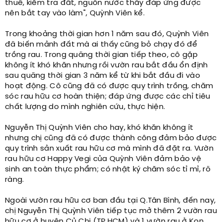
thuê, kiểm tra đất, nguồn nước thấy đáp ứng được
nên bắt tay vào làm", Quỳnh Viên kể.
Trong khoảng thời gian hơn 1 năm sau đó, Quỳnh Viên
đã biến mảnh đất mà ai thấy cũng bỏ chạy đó để
trồng rau. Trong quãng thời gian tiếp theo, cô gặp
không ít khó khăn nhưng rồi vườn rau bắt đầu ổn định
sau quãng thời gian 3 năm kể từ khi bắt đầu đi vào
hoạt động. Cô cũng đã có được quy trình trồng, chăm
sóc rau hữu cơ hoàn thiện; đáp ứng được các chỉ tiêu
chất lượng do mình nghiên cứu, thực hiện.
Nguyễn Thị Quỳnh Viên cho hay, khó khăn không ít
nhưng chị cũng đã có được thành công đảm bảo được
quy trình sản xuất rau hữu cơ mà mình đã đặt ra. Vườn
rau hữu cơ Happy Vegi của Quỳnh Viên đảm bảo vệ
sinh an toàn thực phẩm; có nhật ký chăm sóc tỉ mỉ, rõ
ràng.
Ngoài vườn rau hữu cơ ban đầu tại Q.Tân Bình, đến nay,
chị Nguyễn Thị Quỳnh Viên tiếp tục mở thêm 2 vườn rau
hữu cơ ở huyện Củ Chi (TP.HCM) và 1 vườn rau ở Kon