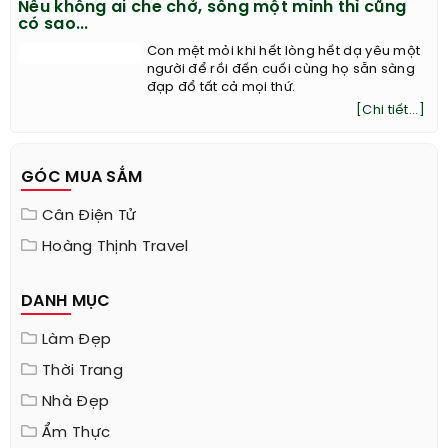
Nếu không ai che chở, sống một mình thì cũng
có sao...
Con mệt mỏi khi hết lòng hết dạ yêu một
người để rồi đến cuối cùng họ sẵn sàng
đạp đổ tất cả mọi thứ.
[Chi tiết...]
GÓC MUA SẮM
Cân Điện Tử
Hoàng Thịnh Travel
DANH MỤC
Làm Đẹp
Thời Trang
Nhà Đẹp
Ẩm Thực