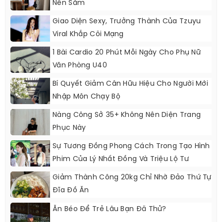
Nên Sắm
Giao Diện Sexy, Trưởng Thành Của Tzuyu
Viral Khắp Cõi Mạng
1 Bài Cardio 20 Phút Mỗi Ngày Cho Phụ Nữ
Văn Phòng U40
Bí Quyết Giảm Cân Hữu Hiệu Cho Người Mới
Nhập Môn Chạy Bộ
Nàng Công Sở 35+ Không Nên Diện Trang
Phục Này
Sự Tương Đồng Phong Cách Trong Tạo Hình
Phim Của Lý Nhất Đồng Và Triệu Lộ Tư
Giảm Thành Công 20kg Chỉ Nhờ Đảo Thứ Tự
Đĩa Đồ Ăn
Ăn Béo Để Trẻ Lâu Bạn Đã Thử?