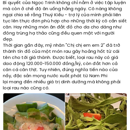
Bí quyết của Ngọc Trinh không chỉ nằm ở việc tập luyện
mà còn ở chế độ ăn uống hằng ngày. Cô nàng không
ngại chia sẻ rằng Thuý Kiều - trợ lý của mình phải liên
tục lên thực đơn phù hợp cho những thời kỳ cô cần siết
cân. Hay những món ăn đắt đỏ cho da cho dáng như
đông trùng hạ thảo cũng đều quen mặt với người
đẹp.
Thời gian gần đây, mỹ nhân "Chị chị em em 2" đã trở
thành tín đồ của một món rau gây hoảng hốt từ cái
tên cho tới giá thành. Được biết, loại rau này có giá
dao động 120.000-150.000 đồng/ký, còn đắt hơn cả
cân cá cân thịt. Tuy nhiên, đúng nghĩa tiền nào của
nấy, đặc sản mọng nước xuất phát từ Nam Phi
lại mang đến nhiều giá trị dinh dưỡng mà không phải
loại rau nào cũng có.