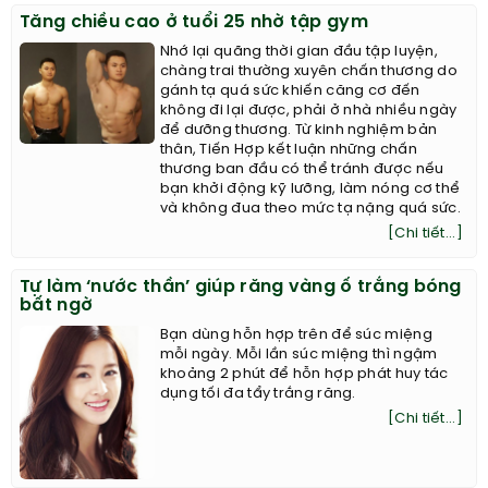
Tăng chiều cao ở tuổi 25 nhờ tập gym
Nhớ lại quãng thời gian đầu tập luyện,
chàng trai thường xuyên chấn thương do
gánh tạ quá sức khiến căng cơ đến
không đi lại được, phải ở nhà nhiều ngày
để dưỡng thương. Từ kinh nghiệm bản
thân, Tiến Hợp kết luận những chấn
thương ban đầu có thể tránh được nếu
bạn khởi động kỹ lưỡng, làm nóng cơ thể
và không đua theo mức tạ nặng quá sức.
[Chi tiết...]
Tự làm ‘nước thần’ giúp răng vàng ố trắng bóng
bất ngờ
Bạn dùng hỗn hợp trên để súc miệng
mỗi ngày. Mỗi lần súc miệng thì ngậm
khoảng 2 phút để hỗn hợp phát huy tác
dụng tối đa tẩy trắng răng.
[Chi tiết...]