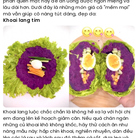
phần quen mặt này để ăn uống được ngon miệng và
lâu dài hơn. Dưới đây là những món giá cả "mềm mại"
mà vẫn giúp cô nàng tút dáng, đẹp da:
Khoai lang tím
Khoai lang luộc chắc chắn là không hề xa lạ với hội chị
em đang lên kế hoạch giảm cân. Nếu quá chán ngán
những củ khoai khô không khốc, hãy thử cách ăn như
nàng mẫu này: hấp chín khoai, nghiền nhuyễn, dàn đều
lên các lá rau xà lách sau đó thêm cà rốt, dưa leo và