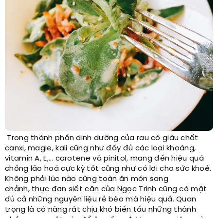
Trong thành phần dinh dưỡng của rau có giàu chất
canxi, magie, kali cũng như đầy đủ các loại khoáng,
vitamin A, E,… carotene và pinitol, mang đến hiệu quả
chống lão hoá cực kỳ tốt cũng như có lợi cho sức khoẻ.
Không phải lúc nào cũng toàn ăn món sang
chảnh, thực đơn siết cân của Ngọc Trinh cũng có mặt
đủ cả những nguyên liệu rẻ bèo mà hiệu quả. Quan
trọng là cô nàng rất chịu khó biến tấu những thành