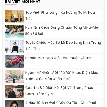
BÀI VIẾT MỚI NHẤT
Sao Việt ‘phải Lòng ’ Xu Hướng Sơ Mi Họa
Tiết
Nam Em Khoe Dáng Chuẩn Từng Mi-Li-Mét
Bên Bể Bơi
Tuyệt Chiệu Mặc Sơ Mi Đẹp Lung Linh Trong
Tiết Thu
Honda MSX Đơn Giản Với Phuộc Ohlins
Ngắm Mĩ Nhân Việt “rủ Rê” Nhau Diện Màu
Trầm Giữa Mùa Xuân - Hè
Các Tín Đồ Diện Nổi Bật Với Trang Phục
Gam Trầm Ủy Mị
Á Hậu Tú Anh Gợi Ý Váy Dự Tiệc Cho Phái