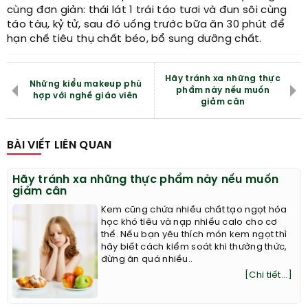
cùng đơn giản: thái lát 1 trái táo tươi và đun sôi cùng
táo tàu, kỷ tử, sau đó uống trước bữa ăn 30 phút để
hạn chế tiêu thụ chất béo, bổ sung dưỡng chất.
Hãy tránh xa những thực
Những kiểu makeup phù
phẩm này nếu muốn
hợp với nghề giáo viên
giảm cân
BÀI VIẾT LIÊN QUAN
Hãy tránh xa những thực phẩm này nếu muốn
giảm cân
Kem cũng chứa nhiều chất tạo ngọt hóa
học khó tiêu và nạp nhiều calo cho cơ
thể. Nếu bạn yêu thích món kem ngọt thì
hãy biết cách kiểm soát khi thưởng thức,
đừng ăn quá nhiều..
[Chi tiết...]