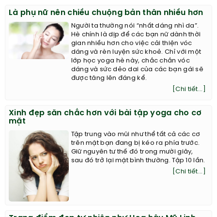
Là phụ nữ nên chiều chuộng bản thân nhiều hơn
Người ta thường nói “nhất dáng nhì da”.
Hè chính là dịp để các bạn nữ dành thời
gian nhiều hơn cho việc cải thiện vóc
dáng và rèn luyện sức khoẻ. Chỉ với một
lớp học yoga hè này, chắc chắn vóc
dáng và sức dẻo dai của các bạn gái sẽ
được tăng lên đáng kể.
[Chi tiết...]
Xinh đẹp săn chắc hơn với bài tập yoga cho cơ
mặt
Tập trung vào mũi như thể tất cả các cơ
trên mặt bạn đang bị kéo ra phía trước.
Giữ nguyên tư thế đó trong mười giây,
sau đó trở lại mặt bình thường. Tập 10 lần.
[Chi tiết...]