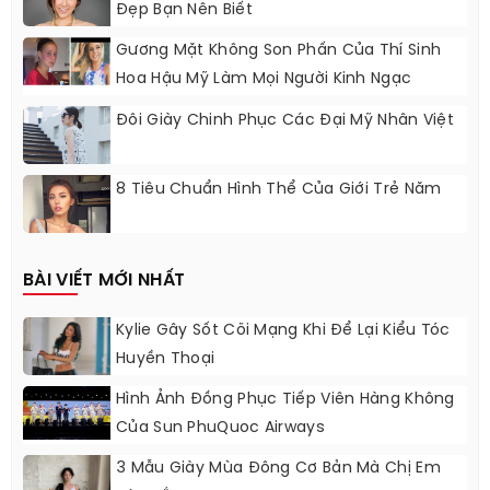
Đẹp Bạn Nên Biết
Gương Mặt Không Son Phấn Của Thí Sinh
Hoa Hậu Mỹ Làm Mọi Người Kinh Ngạc
Đôi Giày Chinh Phục Các Đại Mỹ Nhân Việt
8 Tiêu Chuẩn Hình Thể Của Giới Trẻ Năm
BÀI VIẾT MỚI NHẤT
Kylie Gây Sốt Cõi Mạng Khi Để Lại Kiểu Tóc
Huyền Thoại
Hình Ảnh Đồng Phục Tiếp Viên Hàng Không
Của Sun PhuQuoc Airways
3 Mẫu Giày Mùa Đông Cơ Bản Mà Chị Em