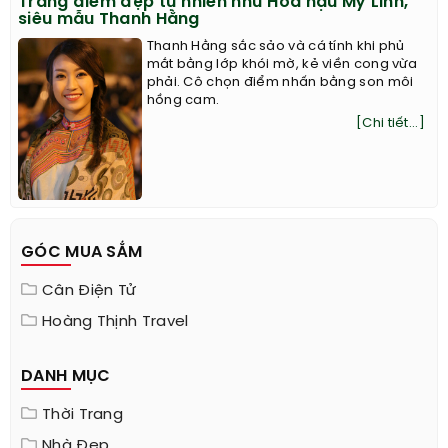
Trang điểm đẹp tự nhiên như Hoa hậu Mỹ Linh,
siêu mẫu Thanh Hằng
Thanh Hằng sắc sảo và cá tính khi phủ
mắt bằng lớp khói mờ, kẻ viền cong vừa
phải. Cô chọn điểm nhấn bằng son môi
hồng cam.
[Chi tiết...]
GÓC MUA SẮM
Cân Điện Tử
Hoàng Thịnh Travel
DANH MỤC
Thời Trang
Nhà Đẹp