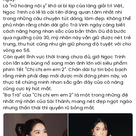
Là "nữ hoàng nội y" khó ai bì kịp của làng giải trí Việt,
Ngọc Trinh có lẽ là cái tên đáng quan tâm nhất nhì
trong những câu chuyện tút dáng, làm đẹp. Không thể
phủ nhận rằng chân dài gốc Trà Vinh ngày càng biết
cách nâng hạng nhan sắc của bản thân. Dù đã bước
qua ngưỡng cửa 30, mỹ nhân này vẫn giữ được nét trẻ
trung, thu hút cũng như gìn giữ phong độ tuyệt vời cho
vòng eo 56.
Càn quét lĩnh vực thời trang chưa đủ, giờ Ngọc Trinh
còn lấn sân bùng nổ sang màn ảnh lớn với siêu phẩm
phim Tết "Chị chị em em 2". Chân dài tự tin bộc bạch
rằng mình phải đẹp mới được mời đóng phim này, và
thực tế chứng minh nhan sắc gần đây của cô nàng
cũng cực kỳ hút mắt.
"Ba Trà" của "Chị chị em em 2" là một trong những đệ
nhất mỹ nhân của Sài Thành, mang nét đẹp ngọt ngào
nhưng thần thái thì quyến rũ bỏng mắt.