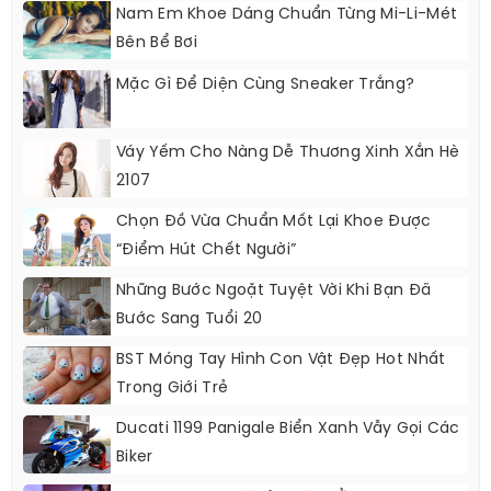
Nam Em Khoe Dáng Chuẩn Từng Mi-Li-Mét
Bên Bể Bơi
Mặc Gì Để Diện Cùng Sneaker Trắng?
Váy Yếm Cho Nàng Dễ Thương Xinh Xắn Hè
2107
Chọn Đồ Vừa Chuẩn Mốt Lại Khoe Được
“điểm Hút Chết Người”
Những Bước Ngoặt Tuyệt Vời Khi Bạn Đã
Bước Sang Tuổi 20
BST Móng Tay Hình Con Vật Đẹp Hot Nhất
Trong Giới Trẻ
Ducati 1199 Panigale Biển Xanh Vẫy Gọi Các
Biker