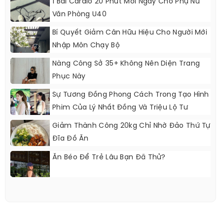
1 Bài Cardio 20 Phút Mỗi Ngày Cho Phụ Nữ
Văn Phòng U40
Bí Quyết Giảm Cân Hữu Hiệu Cho Người Mới
Nhập Môn Chạy Bộ
Nàng Công Sở 35+ Không Nên Diện Trang
Phục Này
Sự Tương Đồng Phong Cách Trong Tạo Hình
Phim Của Lý Nhất Đồng Và Triệu Lộ Tư
Giảm Thành Công 20kg Chỉ Nhờ Đảo Thứ Tự
Đĩa Đồ Ăn
Ăn Béo Để Trẻ Lâu Bạn Đã Thử?