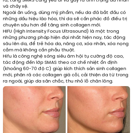
ra, tầng SMAS cũng yếu đi và gây ra tình trạng da nhăn
và chảy xệ.
Ngoài ăn uống, dùng mỹ phẩm, nếu da đã bắt đầu có
những dấu hiệu lão hóa, thì da sẽ cần phác đồ điều trị
chuyên sâu hơn để tăng sinh collagen mới.
HIFU (High Intensity Focus Ultrasound) là một trong
những phương pháp hiện đại nhất hiện nay, tác động
sâu lên da, để trẻ hóa da, nâng cơ, xóa nhăn, xóa nọng
cằm mà không cần phẫu thuật.
Hifu là công nghệ sóng siêu âm hội tụ cường độ cao,
tác động đến lớp SMAS theo cơ chế nhiệt ổn định
(khoảng 60-70 độ C) giúp kích thích sản sinh collagen
mới, phân rã các collagen già cỗi, cải thiện da từ trong
ra ngoài, giúp da săn chắc, thu nhỏ lỗ chân lông.