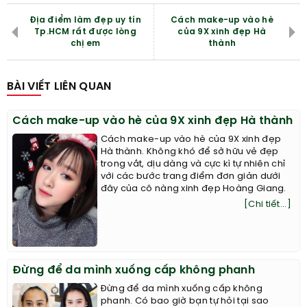
Địa điểm làm đẹp uy tín
Cách make-up vào hè
Tp.HCM rất được lòng
của 9X xinh đẹp Hà
chị em
thành
BÀI VIẾT LIÊN QUAN
Cách make-up vào hè của 9X xinh đẹp Hà thành
Cách make-up vào hè của 9X xinh đẹp
Hà thành. Không khó để sở hữu vẻ đẹp
trong vắt, dịu dàng và cực kì tự nhiên chỉ
với các bước trang điểm đơn giản dưới
đây của cô nàng xinh đẹp Hoàng Giang.
[Chi tiết...]
Đừng để da mình xuống cấp không phanh
Đừng để da mình xuống cấp không
phanh. Có bao giờ bạn tự hỏi tại sao