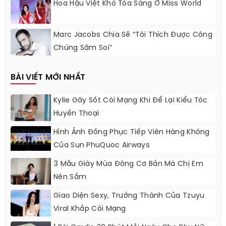
Hoa Hậu Việt Khó Tỏa Sáng Ở Miss World
Marc Jacobs Chia Sẽ “Tôi Thích Được Công
Chúng Săm Soi”
BÀI VIẾT MỚI NHẤT
Kylie Gây Sốt Cõi Mạng Khi Để Lại Kiểu Tóc
Huyền Thoại
Hình Ảnh Đồng Phục Tiếp Viên Hàng Không
Của Sun PhuQuoc Airways
3 Mẫu Giày Mùa Đông Cơ Bản Mà Chị Em
Nên Sắm
Giao Diện Sexy, Trưởng Thành Của Tzuyu
Viral Khắp Cõi Mạng