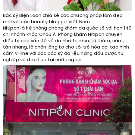
Bác sỹ Biện Loan chia sẻ các phương pháp làm đẹp
mới với các beauty blogger Việt Nam
Nitipon là hệ thống phòng khám da quốc tế với hơn 140
chi nhánh khắp Châu Á. Phòng khám Nitipon chuyên
điều trị các vấn đề về da như trị mụn, trị thâm, nám,
tàn nhang, lỗ chân lông to cho tới trẻ hóa da, tạo hình
cằm V-line với các bác sỹ da liễu hàng đầu được tu
nghiệp và đào tạo tại nước ngoài.