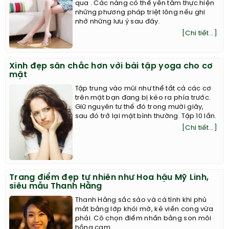
qua . Các nàng có thể yên tâm thực hiện
những phương pháp triệt lông nếu ghi
nhớ những lưu ý sau đây.
[Chi tiết...]
Xinh đẹp săn chắc hơn với bài tập yoga cho cơ
mặt
Tập trung vào mũi như thể tất cả các cơ
trên mặt bạn đang bị kéo ra phía trước.
Giữ nguyên tư thế đó trong mười giây,
sau đó trở lại mặt bình thường. Tập 10 lần.
[Chi tiết...]
Trang điểm đẹp tự nhiên như Hoa hậu Mỹ Linh,
siêu mẫu Thanh Hằng
Thanh Hằng sắc sảo và cá tính khi phủ
mắt bằng lớp khói mờ, kẻ viền cong vừa
phải. Cô chọn điểm nhấn bằng son môi
hồng cam.