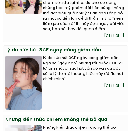
chăm sóc da tại nhà, dù cho có dùng
những loại mỹ phẩm đắt tiền cũng không
thể đạt hiệu quả như ý? Bạn cho rằng bỏ
ra một số tiền lớn để đi thẩm mỹ là “ném
tiền qua cửa sổ” thì hãy đọc ngay bài viết
sau, bạn sẽ thay đổi quan điểm!
[Chi tiết...]
Lý do sức hút 3CE ngày càng giảm dần
Lý do sức hút 3CE ngày càng giảm dần.
Ngỡ sẽ "gây bão" nhưng rốt cuộc 3CE lại
tự làm mất đi sức hút vốn có và sau đây
sẽ là lý do mà thương hiệu này đã "tự hại
chính mình".
[Chi tiết...]
Những kiến thức chị em không thể bỏ qua
Những kiến thức chị em không thể bỏ