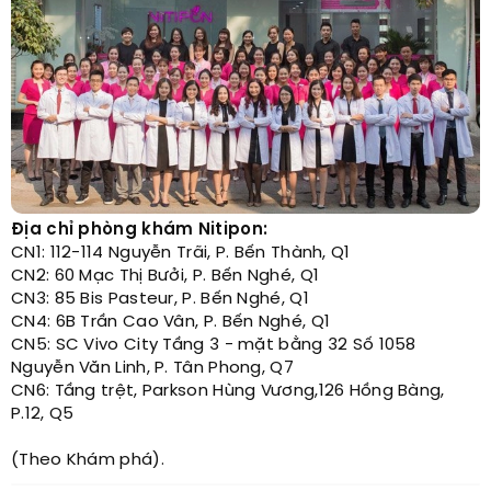
Địa chỉ phòng khám Nitipon:
CN1: 112-114 Nguyễn Trãi, P. Bến Thành, Q1
CN2: 60 Mạc Thị Bưởi, P. Bến Nghé, Q1
CN3: 85 Bis Pasteur, P. Bến Nghé, Q1
CN4: 6B Trần Cao Vân, P. Bến Nghé, Q1
CN5: SC Vivo City Tầng 3 - mặt bằng 32 Số 1058
Nguyễn Văn Linh, P. Tân Phong, Q7
CN6: Tầng trệt, Parkson Hùng Vương,126 Hồng Bàng,
P.12, Q5
(Theo Khám phá).