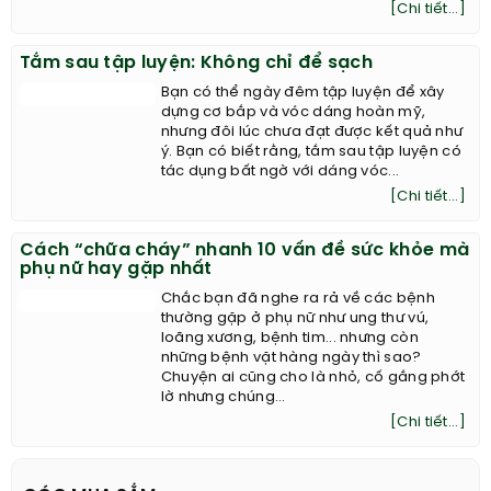
[Chi tiết...]
Tắm sau tập luyện: Không chỉ để sạch
Bạn có thể ngày đêm tập luyện để xây
dựng cơ bắp và vóc dáng hoàn mỹ,
nhưng đôi lúc chưa đạt được kết quả như
ý. Bạn có biết rằng, tắm sau tập luyện có
tác dụng bất ngờ với dáng vóc...
[Chi tiết...]
Cách “chữa cháy” nhanh 10 vấn đề sức khỏe mà
phụ nữ hay gặp nhất
Chắc bạn đã nghe ra rả về các bệnh
thường gặp ở phụ nữ như ung thư vú,
loãng xương, bệnh tim... nhưng còn
những bệnh vặt hàng ngày thì sao?
Chuyện ai cũng cho là nhỏ, cố gắng phớt
lờ nhưng chúng...
[Chi tiết...]