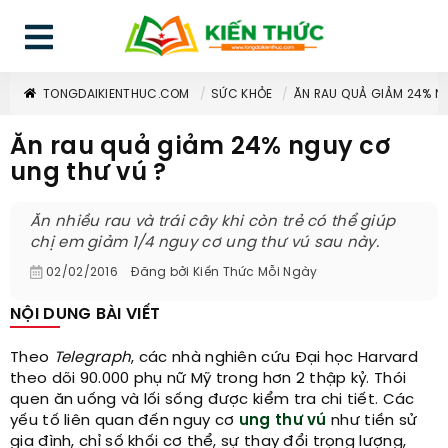
TONGDAIKIENTHUC.COM
SỨC KHỎE
ĂN RAU QUẢ GIẢM 24% N
Ăn rau quả giảm 24% nguy cơ
ung thư vú ?
Ăn nhiều rau và trái cây khi còn trẻ có thể giúp
chị em giảm 1/4 nguy cơ ung thư vú sau này.
02/02/2016
Đăng bởi
Kiến Thức Mỗi Ngày
NỘI DUNG BÀI VIẾT
Theo
Telegraph
, các nhà nghiên cứu Đại học Harvard
theo dõi 90.000 phụ nữ Mỹ trong hơn 2 thập kỷ. Thói
quen ăn uống và lối sống được kiểm tra chi tiết. Các
yếu tố liên quan đến nguy cơ
ung thư vú
như tiền sử
gia đình, chỉ số khối cơ thể, sự thay đổi trọng lượng,