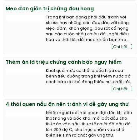
Mẹo đơn giản trị chứng đau họng
Trong khi bạn đang phải đấu tranh với
stress hay những cơn đau đầu với công
việc, đờm, khàn giọng, đau rát cổ họng
sau các cuộc nhậu chiêu đãi, ngồi điều
hòa và thời tiết đổi mùa khiến bạn khó...
[Chi tiết...]
Thèm ăn là triệu chứng cảnh báo nguy hiểm
Khát quá mức có thể là dấu hiệu của
bệnh tiểu đường trong khi thèm nước đá
cảnh báo cơ thể đang thiếu hụt chất sắt.
[Chi tiết...]
4 thói quen nấu ăn nên tránh vì dễ gây ung thư
Nhiều người có thói quen đợi đến khi dầu
thật nóng và bốc khói mới bắt đầu cho
thức ăn vào nấu; thực tế nhiệt độ dầu đã
lên 200 độ C, cho thực phẩm vào chế
biến sẽ sinh ra chất gây ung thư.