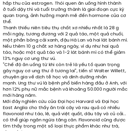
hấp thu của estrogen. Thói quen ăn uống hình thành
ở tuổi dậy thì và tuổi trưởng thành là giai đoạn cực kỳ
quan trọng, ảnh hưởng mạnh mẽ đến hormone của cơ
thể.
Thanh thiếu niên tiêu thụ chất xơ nhiều nhất là 28 g
mỗi ngày, tương đương với 2 quả táo, một quả chuối,
một phần bông cải xanh, đậu Hà Lan và hai lát bánh mì.
Nếu thêm 10 g chất xơ hàng ngày, ví dụ như hai quả
táo, hoặc một quả táo và 1-2 lát bánh mì có thể giảm
13% nguy cơ ung thư vú.
"Chế độ ăn uống từ khi còn trẻ là yếu tố quan trọng
gây nguy cơ ung thư ở tương lai", tiến sĩ Walter Willett,
chuyên gia về dịch tễ học và dinh dưỡng nhấn
mạnh. Ung thư vú là bệnh phổ biến hàng đầu ở Anh, với
hơn 12% phụ nữ mắc bệnh và khoảng 50.000 người mắc
mới hàng năm.
Mới đây nghiên cứu của Đại học Harvard và Đại học
East Anglia cho thấy ăn trái cây và rau quả có nhiều
flavonoid như táo, lê, quả việt quất, dâu tây và củ cải...
có thể giúp ngăn ngừa tăng cân. Flavonoid cũng được
tìm thấy trong một số loại thực phẩm khác như trà,