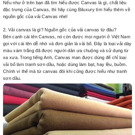
Nếu như ở trên bạn đã tìm hiểu được Canvas là gì, chất liệu
đặc trưng của Canvas, thì hãy cùng Biluxury tìm hiểu thêm về
nguồn gốc của vải Canvas nhé!
2. Vải canvas là gì? Nguồn gốc của vải canvas từ đâu?
Bên cạnh cái tên Canvas, nó còn được mọi người ở Việt Nam
gọi với cái tên dễ nhớ và đơn giản là vải bố. Đây là loại vải dày
màu xám trắng đã được người dân ưa chuộng và sử dụng từ
xa xưa. Trong tiếng Anh, Canvas man được dùng để chỉ loại
vải bố làm tranh sơn dầu, hoặc dùng làm bạt, hay lều, buồm.
Chính vì thế mà từ canvas đôi khi cũng được hiểu như tranh
sơn dầu.