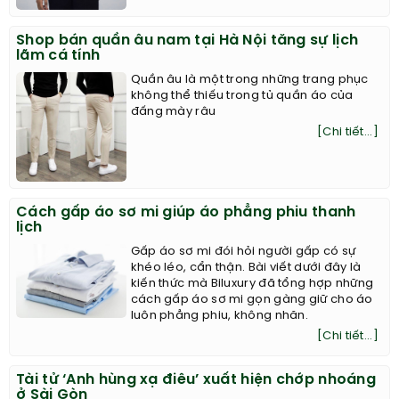
Shop bán quần âu nam tại Hà Nội tăng sự lịch
lãm cá tính
Quần âu là một trong những trang phục
không thể thiếu trong tủ quần áo của
đấng mày râu
[Chi tiết...]
Cách gấp áo sơ mi giúp áo phẳng phiu thanh
lịch
Gấp áo sơ mi đói hỏi người gấp có sự
khéo léo, cẩn thận. Bài viết dưới đây là
kiến thức mà Biluxury đã tổng hợp những
cách gấp áo sơ mi gọn gàng giữ cho áo
luôn phẳng phiu, không nhăn.
[Chi tiết...]
Tài tử ‘Anh hùng xạ điêu’ xuất hiện chớp nhoáng
ở Sài Gòn