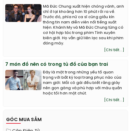
Mã Đức Chung xuất hiện chóng vánh, anh
chỉ ở lại khoảng hơn 10 phút rồi ra về.
Trước đó, phía nữ ca sĩ cũng giấu kín
thông tin nam diễn viên nổi tiếng xuất
hiện. Khánh My và Mã Đức Chung từng có
cơ hội hợp tác trong phim Tình xuyên
biên giới. Họ vẫn giữ liên lạc sau khi phim
đóng máy.
[Chi tiết...]
7 món đồ nên có trong tủ đồ của bạn trai
Đây là một trong những yếu tố quan
trọng với bất kỳ loại trang phục nào của
nam giới. Mỗi cô gái đều biết rằng giày
nên gọn gàng và phù hợp với màu quần
hoặc tối hơn một chút.
[Chi tiết...]
GÓC MUA SẮM