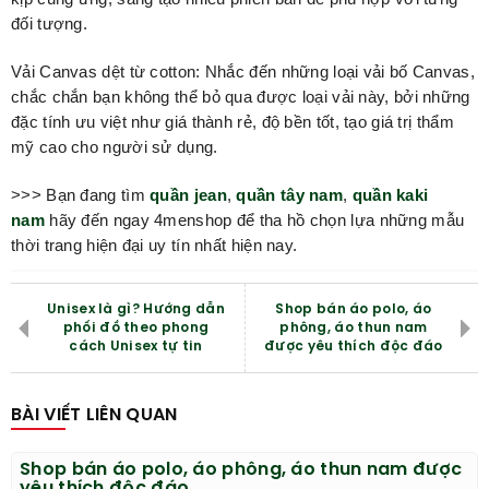
đối tượng.
Vải Canvas dệt từ cotton: Nhắc đến những loại vải bố Canvas,
chắc chắn bạn không thể bỏ qua được loại vải này, bởi những
đặc tính ưu việt như giá thành rẻ, độ bền tốt, tạo giá trị thẩm
mỹ cao cho người sử dụng.
>>> Bạn đang tìm
quần jean
,
quần tây nam
,
quần kaki
nam
hãy đến ngay 4menshop để tha hồ chọn lựa những mẫu
thời trang hiện đại uy tín nhất hiện nay.
Unisex là gì? Hướng dẫn
Shop bán áo polo, áo
phối đồ theo phong
phông, áo thun nam
cách Unisex tự tin
được yêu thích độc đáo
BÀI VIẾT LIÊN QUAN
Shop bán áo polo, áo phông, áo thun nam được
yêu thích độc đáo