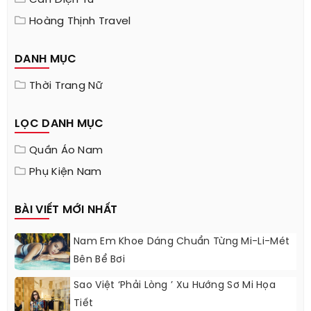
Cân Điện Tử
Hoàng Thịnh Travel
DANH MỤC
Thời Trang Nữ
LỌC DANH MỤC
Quần Áo Nam
Phụ Kiện Nam
BÀI VIẾT MỚI NHẤT
Nam Em Khoe Dáng Chuẩn Từng Mi-Li-Mét
Bên Bể Bơi
Sao Việt ‘phải Lòng ’ Xu Hướng Sơ Mi Họa
Tiết