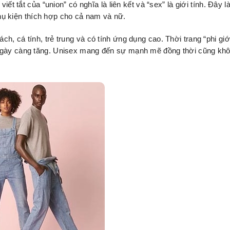
́t tắt của “union” có nghĩa là liên kết và “sex” là giới tính. Đây là
 phụ kiện thích hợp cho cả nam và nữ.
, cá tính, trẻ trung và có tính ứng dụng cao. Thời trang “phi giới
g ngày càng tăng. Unisex mang đến sự mạnh mẽ đồng thời cũng k