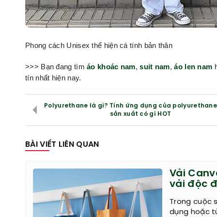
Phong cách Unisex thể hiện cá tính bản thân
>>> Bạn đang tìm
áo khoác nam
,
suit nam
,
áo len nam
h
tín nhất hiện nay.
Polyurethane là gì? Tính ứng dụng của polyurethane
sản xuất có gì HOT
BÀI VIẾT LIÊN QUAN
Vải Canv
vải độc 
Trong cuộc 
dụng hoặc từ