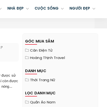
NHÀ ĐẸP
CUỘC SỐNG
NGƯỜI ĐẸP
GÓC MUA SẮM
g?
Cân Điện Tử
Hoàng Thịnh Travel
DANH MỤC
̃ được sử
Thời Trang Nữ
 chí còn được
 nóng...
LỌC DANH MỤC
Quần Áo Nam