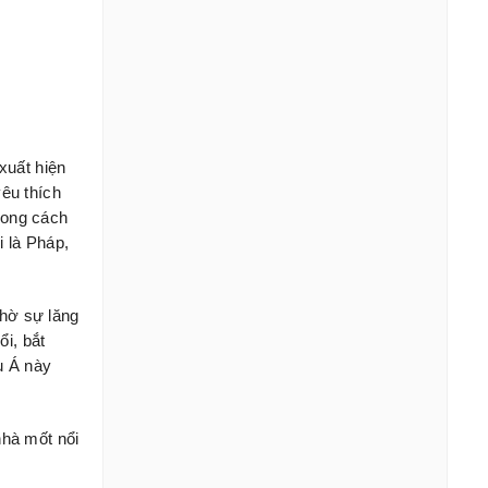
xuất hiện
yêu thích
hong cách
 là Pháp,
hờ sự lăng
i, bắt
 Á này
hà mốt nổi