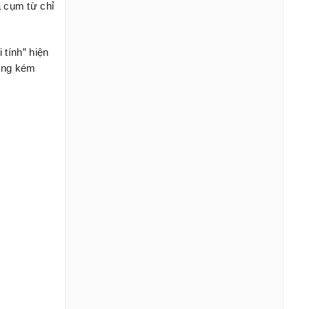
 cụm từ chỉ
 tính” hiện
hông kém