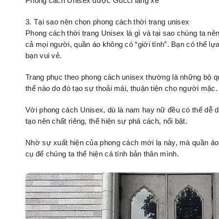
Phong cách Unisex được Gucci lăng xê
3. Tại sao nên chọn phong cách thời trang unisex
Phong cách thời trang Unisex là gì và tại sao chúng ta 
cả mọi người, quần áo không có “giới tính”. Bạn có thể lự
bạn vui vẻ.
Trang phục theo phong cách unisex thường là những bộ quần
thể nào do đó tạo sự thoải mái, thuận tiện cho người mặc.
Với phong cách Unisex, dù là nam hay nữ đều có thể dễ da
tạo nên chất riêng, thể hiện sự phá cách, nổi bật.
Nhờ sự xuất hiện của phong cách mới lạ này, mà quần á
cụ để chúng ta thể hiện cá tính bản thân mình.