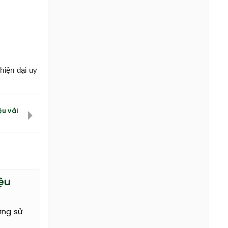
hiện đại uy
ệu vải
ệu
ừng sử