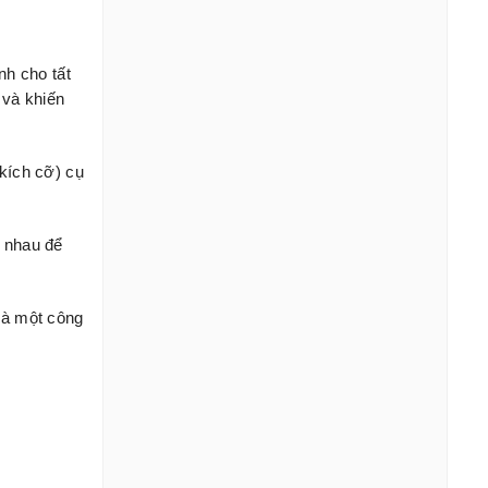
ành cho tất
 và khiến
ích cỡ) cụ
c nhau để
là một công