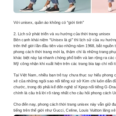
Với unisex, quần áo không có “giới tính”
2. Lịch sử phát triển và xu hướng của thời trang unisex
Bên cạnh khái niệm “Unisex là gì” thì lịch sử của xu hướ
trên thế giới lần đầu tiên vào những năm 1968, bắt nguồn 
phong cách thời trang mới lạ, thậm chí là những trang p
khác biệt này lại nhanh chóng phổ biến và lan rộng ra các 
Mỹ công nhận khi xuất hiện trên các trang bìa tạp chí nổi t
Tại Việt Nam, nhiều bạn trẻ tuy chưa thục sự hiểu phong 
xê của những ngôi sao nổi tiếng xứ sở Kim chi luôn dẫn đ
chước, trong đó phải kể đến nghệ sĩ Kpop nổi tiếng G-Dra
chính là câu trả lời rõ ràng nhất cho câu hỏi phong cách Un
Cho đến nay, phong cách thời trang unisex này vẫn giữ được đ
tiếng trên thế giới như Gucci, Celine, Louis Vuitton lăng xê 