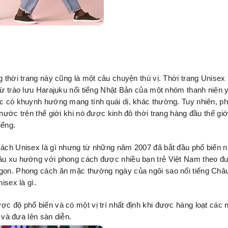
ng thời trang này cũng là một câu chuyện thú vị. Thời trang Unisex 
từ trào lưu Harajuku nổi tiếng Nhật Bản của một nhóm thanh niên 
hục có khuynh hướng mang tính quái dị, khác thường. Tuy nhiên, p
nước trên thế giới khi nó được kinh đô thời trang hàng đầu thế giới
iếng.
cách Unisex là gì nhưng từ những năm 2007 đã bắt đầu phổ biến n
ầu xu hướng với phong cách được nhiều bạn trẻ Việt Nam theo đuổ
gon. Phong cách ăn mặc thường ngày của ngôi sao nổi tiếng Châu
isex là gì.
ộ phổ biến và có một vị trí nhất định khi được hàng loạt các n
và đưa lên sàn diễn.