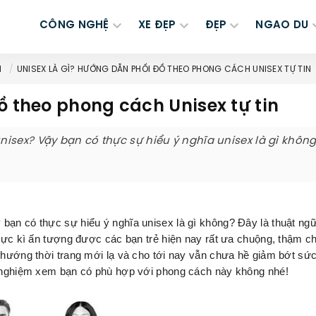
CÔNG NGHỆ
XE ĐẸP
ĐẸP
NGAO DU
M
UNISEX LÀ GÌ? HƯỚNG DẪN PHỐI ĐỒ THEO PHONG CÁCH UNISEX TỰ TIN
đồ theo phong cách Unisex tự tin
unisex? Vậy bạn có thực sự hiểu ý nghĩa unisex là gì khôn
y bạn có thực sự hiểu ý nghĩa unisex là gì không? Đây là thuật ngư
h cực kì ấn tượng được các bạn trẻ hiện nay rất ưa chuộng, thậm
 hướng thời trang mới lạ và cho tới nay vẫn chưa hề giảm bớt sức
̉i nghiệm xem bạn có phù hợp với phong cách này không nhé!