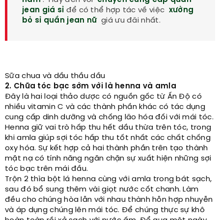
jean giá sỉ
để có thể hợp tác về việc
xưởng
bỏ sỉ quần jean nữ
giá ưu đãi nhất.
Sữa chua và dầu thầu dầu
2. Chữa tóc bạc sớm với là henna và amla
Đây là hai loại thảo dược có nguồn gốc từ Ấn Độ có
nhiều vitamin C và các thành phần khác có tác dụng
cung cấp dinh dưỡng và chống lão hóa đối với mái tóc.
Henna giữ vai trò hấp thu hết dầu thừa trên tóc, trong
khi amla giúp sợi tóc hấp thu tốt nhất các chất chống
oxy hóa. Sự kết hợp cả hai thành phần trên tạo thành
mặt nạ có tính năng ngăn chặn sự xuất hiện những sợi
tóc bạc trên mái đầu.
Trộn 2 thìa bột lá henna cùng với amla trong bát sạch,
sau đó bổ sung thêm vài giọt nước cốt chanh. Làm
đều cho chúng hòa lẫn với nhau thành hỗn hợp nhuyễn
và áp dụng chúng lên mái tóc. Để chúng thực sự khô