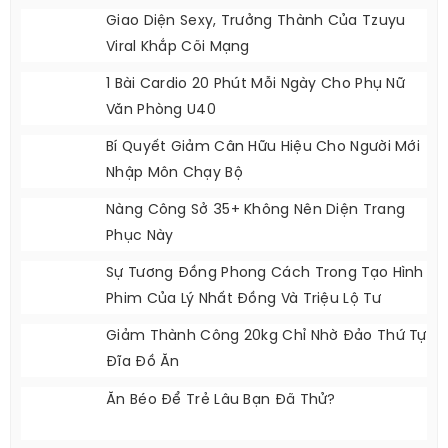
Của Sun PhuQuoc Airways
3 Mẫu Giày Mùa Đông Cơ Bản Mà Chị Em
Nên Sắm
Giao Diện Sexy, Trưởng Thành Của Tzuyu
Viral Khắp Cõi Mạng
1 Bài Cardio 20 Phút Mỗi Ngày Cho Phụ Nữ
Văn Phòng U40
Bí Quyết Giảm Cân Hữu Hiệu Cho Người Mới
Nhập Môn Chạy Bộ
Nàng Công Sở 35+ Không Nên Diện Trang
Phục Này
Sự Tương Đồng Phong Cách Trong Tạo Hình
Phim Của Lý Nhất Đồng Và Triệu Lộ Tư
Giảm Thành Công 20kg Chỉ Nhờ Đảo Thứ Tự