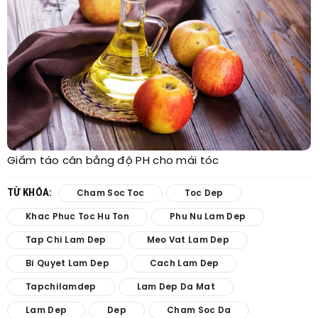
Giấm táo cân bằng độ PH cho mái tóc
TỪ KHÓA:
Cham Soc Toc
Toc Dep
Khac Phuc Toc Hu Ton
Phu Nu Lam Dep
Tap Chi Lam Dep
Meo Vat Lam Dep
Bi Quyet Lam Dep
Cach Lam Dep
Tapchilamdep
Lam Dep Da Mat
Lam Dep
Dep
Cham Soc Da