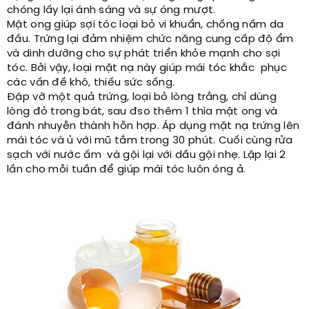
chóng lấy lại ánh sáng và sự óng mượt.
Mật ong giúp sợi tóc loại bỏ vi khuẩn, chống nấm da
đầu. Trứng lại đảm nhiệm chức năng cung cấp độ ẩm
và dinh dưỡng cho sự phát triển khỏe mạnh cho sợi
tóc. Bởi vậy, loại mặt nạ này giúp mái tóc khắc phục
các vấn đề khô, thiếu sức sống.
Đập vỡ một quả trứng, loại bỏ lòng trắng, chỉ dùng
lòng đỏ trong bát, sau đso thêm 1 thìa mật ong và
đánh nhuyễn thành hỗn hợp. Áp dụng mặt nạ trứng lên
mái tóc và ủ với mũ tắm trong 30 phút. Cuối cùng rửa
sạch với nước ấm và gội lại với dầu gội nhẹ. Lặp lại 2
lần cho mỗi tuần để giúp mái tóc luôn óng ả.