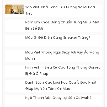
Tóc Nam
Tóc Nữ
BÀI VIẾT MỚI NHẤT
Sao Việt ‘phải Lòng ’ Xu Hướng Sơ Mi Họa
Tiết
Nam Em Khoe Dáng Chuẩn Từng Mi-Li-Mét
Bên Bể Bơi
Mặc Gì Để Diện Cùng Sneaker Trắng?
Mẫu Việt Không Ngại Sexy Với Váy Áo Mỏng
Manh
Hình Ảnh 11 Siêu Xe Của Tổng Thống Guinea
Bị Giữ Ở Pháp