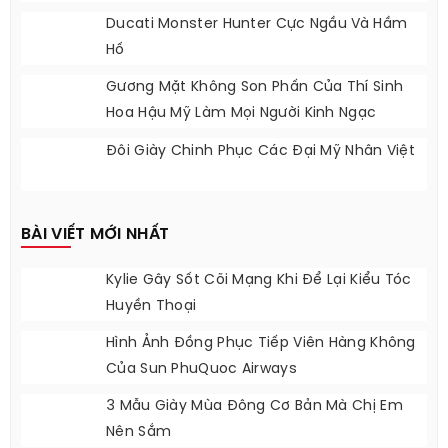
Danh Sách Các Loại Hoa Quả Ít Độc Nhất
Giúp Mẹ Yên Tâm Khi Mua
Ngô Thanh Vân Quay Lại Sàn Catwalk?
Ducati Monster Hunter Cực Ngầu Và Hầm
Hố
Gương Mặt Không Son Phấn Của Thí Sinh
Hoa Hậu Mỹ Làm Mọi Người Kinh Ngạc
Đôi Giày Chinh Phục Các Đại Mỹ Nhân Việt
BÀI VIẾT MỚI NHẤT
Kylie Gây Sốt Cõi Mạng Khi Để Lại Kiểu Tóc
Huyền Thoại
Hình Ảnh Đồng Phục Tiếp Viên Hàng Không