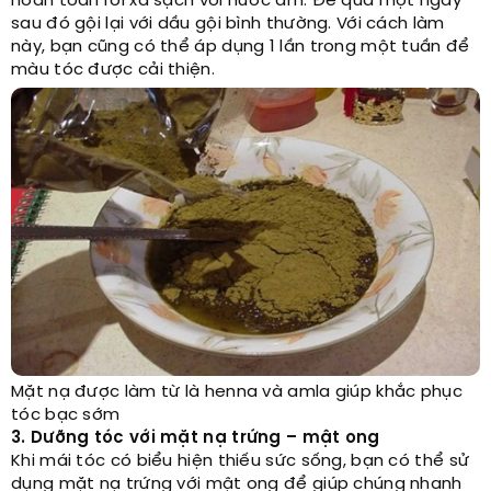
hoàn toàn rồi xả sạch với nước ấm. Để qua một ngày
sau đó gội lại với dầu gội bình thường. Với cách làm
này, bạn cũng có thể áp dụng 1 lần trong một tuần để
màu tóc được cải thiện.
Mặt nạ được làm từ là henna và amla giúp khắc phục
tóc bạc sớm
3. Dưỡng tóc với mặt nạ trứng – mật ong
Khi mái tóc có biểu hiện thiếu sức sống, bạn có thể sử
dụng mặt nạ trứng với mật ong để giúp chúng nhanh