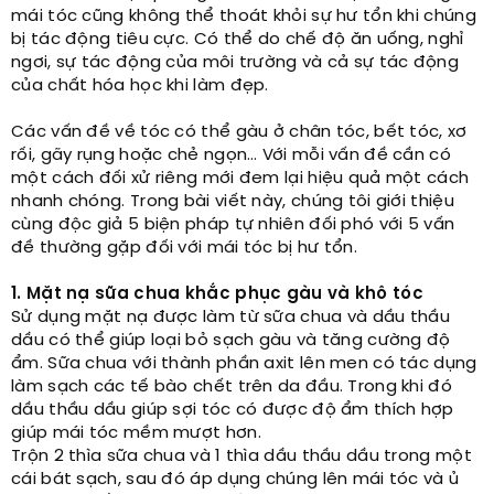
mái tóc cũng không thể thoát khỏi sự hư tổn khi chúng
bị tác động tiêu cực. Có thể do chế độ ăn uống, nghỉ
ngơi, sự tác động của môi trường và cả sự tác động
của chất hóa học khi làm đẹp.
Các vấn đề về tóc có thể gàu ở chân tóc, bết tóc, xơ
rối, gãy rụng hoặc chẻ ngọn… Với mỗi vấn đề cần có
một cách đối xử riêng mới đem lại hiệu quả một cách
nhanh chóng. Trong bài viết này, chúng tôi giới thiệu
cùng độc giả 5 biện pháp tự nhiên đối phó với 5 vấn
đề thường gặp đối với mái tóc bị hư tổn.
1. Mặt nạ sữa chua khắc phục gàu và khô tóc
Sử dụng mặt nạ được làm từ sữa chua và dầu thầu
dầu có thể giúp loại bỏ sạch gàu và tăng cường độ
ẩm. Sữa chua với thành phần axit lên men có tác dụng
làm sạch các tế bào chết trên da đầu. Trong khi đó
dầu thầu dầu giúp sợi tóc có được độ ẩm thích hợp
giúp mái tóc mềm mượt hơn.
Trộn 2 thìa sữa chua và 1 thìa dầu thầu dầu trong một
cái bát sạch, sau đó áp dụng chúng lên mái tóc và ủ