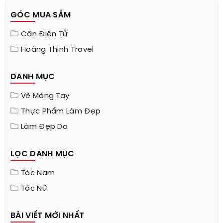
Sao nội - sao ngoại cùng kiểu tóc. Nữ
minh tinh duyên dáng muôn phần nhờ 5
kiểu tóc xuân hè "hot" nhất hiện nay.
[Chi tiết...]
GÓC MUA SẮM
Cân Điện Tử
Hoàng Thịnh Travel
DANH MỤC
Vẽ Móng Tay
Thực Phẩm Làm Đẹp
Làm Đẹp Da
LỌC DANH MỤC