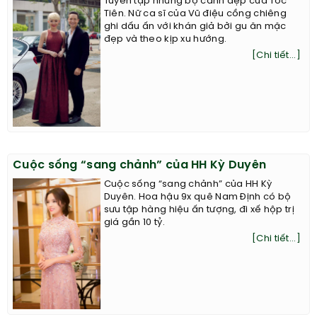
Tuyển tập những bộ cánh đẹp của Tóc
Tiên. Nữ ca sĩ của Vũ điệu cồng chiêng
ghi dấu ấn với khán giả bởi gu ăn mặc
đẹp và theo kịp xu hướng.
[Chi tiết...]
Cuộc sống “sang chảnh” của HH Kỳ Duyên
Cuộc sống “sang chảnh” của HH Kỳ
Duyên. Hoa hậu 9x quê Nam Định có bộ
sưu tập hàng hiệu ấn tượng, đi xế hộp trị
giá gần 10 tỷ.
[Chi tiết...]