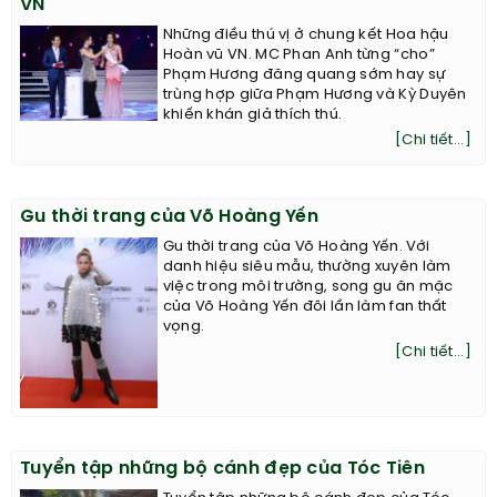
VN
Những điều thú vị ở chung kết Hoa hậu
Hoàn vũ VN. MC Phan Anh từng “cho”
Phạm Hương đăng quang sớm hay sự
trùng hợp giữa Phạm Hương và Kỳ Duyên
khiến khán giả thích thú.
[Chi tiết...]
Gu thời trang của Võ Hoàng Yến
Gu thời trang của Võ Hoàng Yến. Với
danh hiệu siêu mẫu, thường xuyên làm
việc trong môi trường, song gu ăn mặc
của Võ Hoàng Yến đôi lần làm fan thất
vọng.
[Chi tiết...]
Tuyển tập những bộ cánh đẹp của Tóc Tiên