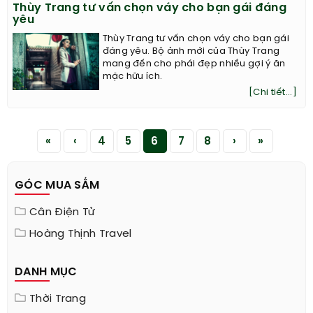
Thùy Trang tư vấn chọn váy cho bạn gái đáng
yêu
Thùy Trang tư vấn chọn váy cho bạn gái
đáng yêu. Bộ ảnh mới của Thùy Trang
mang đến cho phái đẹp nhiều gợi ý ăn
mặc hữu ích.
[Chi tiết...]
«
‹
4
5
6
7
8
›
»
GÓC MUA SẮM
Cân Điện Tử
Hoàng Thịnh Travel
DANH MỤC
Thời Trang