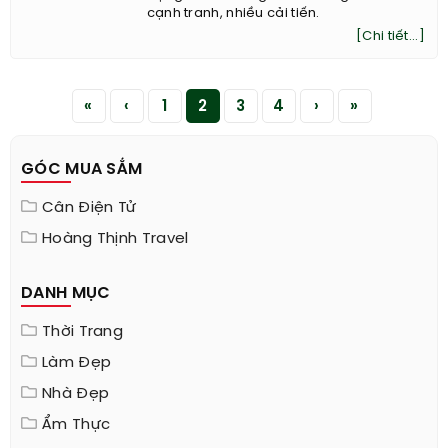
cạnh tranh, nhiều cải tiến.
[Chi tiết...]
«
‹
1
2
3
4
›
»
GÓC MUA SẮM
Cân Điện Tử
Hoàng Thịnh Travel
DANH MỤC
Thời Trang
Làm Đẹp
Nhà Đẹp
Ẩm Thực