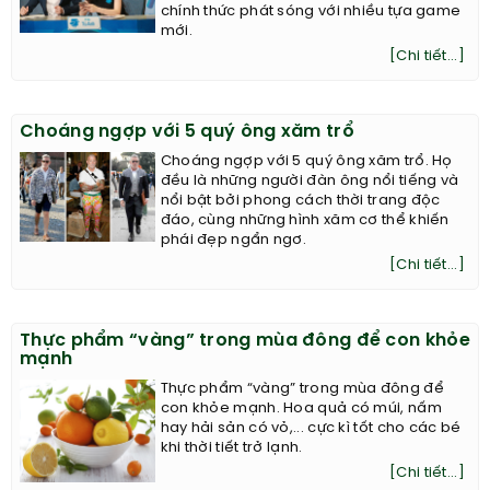
chính thức phát sóng với nhiều tựa game
mới.
[Chi tiết...]
Choáng ngợp với 5 quý ông xăm trổ
Choáng ngợp với 5 quý ông xăm trổ. Họ
đều là những người đàn ông nổi tiếng và
nổi bật bởi phong cách thời trang độc
đáo, cùng những hình xăm cơ thể khiến
phái đẹp ngẩn ngơ.
[Chi tiết...]
Thực phẩm “vàng” trong mùa đông để con khỏe
mạnh
Thực phẩm “vàng” trong mùa đông để
con khỏe mạnh. Hoa quả có múi, nấm
hay hải sản có vỏ,... cực kì tốt cho các bé
khi thời tiết trở lạnh.
[Chi tiết...]