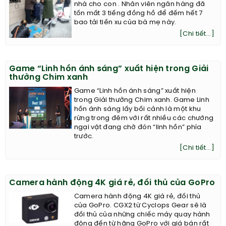
nhà cho con . Nhân viên ngân hàng đã
tốn mất 3 tiếng đồng hồ để đếm hết 7
bao tải tiền xu của bà mẹ này.
[Chi tiết...]
Game “Linh hồn ánh sáng” xuất hiện trong Giải
thưởng Chim xanh
Game “Linh hồn ánh sáng” xuất hiện
trong Giải thưởng Chim xanh. Game Linh
hồn ánh sáng lấy bối cảnh là một khu
rừng trong đêm với rất nhiều các chướng
ngại vật đang chờ đón “linh hồn” phía
trước.
[Chi tiết...]
Camera hành động 4K giá rẻ, đối thủ của GoPro
Camera hành động 4K giá rẻ, đối thủ
của GoPro. CGX2 từ Cyclops Gear sẽ là
đối thủ của những chiếc máy quay hành
động đến từ hãng GoPro với giá bán rất