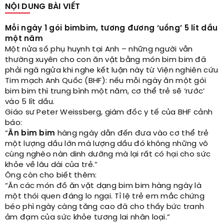
NỘI DUNG BÀI VIẾT
Mỗi ngày 1 gói bimbim, tương đương ‘uống’ 5 lít dầu
một năm
Một nửa số phụ huynh tại Anh – những người vẫn
thường xuyên cho con ăn vặt bằng món bim bim đã
phải ngã ngửa khi nghe kết luận này từ Viện nghiên cứu
Tim mạch Anh Quốc (BHF): nếu mỗi ngày ăn một gói
bim bim thì trung bình một năm, cơ thể trẻ sẽ ‘rước’
vào 5 lít dầu.
Giáo sư Peter Weissberg, giám đốc y tế của BHF cảnh
báo:
“
Ăn bim bim
hàng ngày dẫn đến đưa vào cơ thể trẻ
một lượng dầu lớn mà lượng dầu đó không những vô
cùng nghèo nàn dinh dưỡng mà lại rất có hại cho sức
khỏe về lâu dài của trẻ.”
Ông còn cho biết thêm:
“Ăn các món đồ ăn vặt dạng bim bim hàng ngày là
một thói quen đáng lo ngại. Tỉ lệ trẻ em mắc chứng
béo phì ngày càng tăng cao đã cho thấy bức tranh
ảm đạm của sức khỏe tương lai nhân loại.”