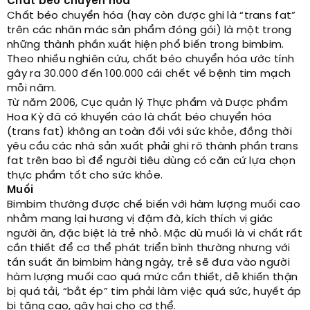
Chất béo chuyển hóa
Chất béo chuyển hóa (hay còn được ghi là “trans fat”
trên các nhãn mác sản phẩm đóng gói) là một trong
những thành phần xuất hiện phổ biến trong bimbim.
Theo nhiều nghiên cứu, chất béo chuyển hóa ước tính
gây ra 30.000 đến 100.000 cái chết về bệnh tim mạch
mỗi năm.
Từ năm 2006, Cục quản lý Thực phẩm và Dược phẩm
Hoa Kỳ đã có khuyến cáo là chất béo chuyển hóa
(trans fat) không an toàn đối với sức khỏe, đồng thời
yêu cầu các nhà sản xuất phải ghi rõ thành phần trans
fat trên bao bì để người tiêu dùng có căn cứ lựa chọn
thực phẩm tốt cho sức khỏe.
Muối
Bimbim thường được chế biến với hàm lượng muối cao
nhằm mang lại hương vị đậm đà, kích thích vị giác
người ăn, đặc biệt là trẻ nhỏ. Mặc dù muối là vi chất rất
cần thiết để cơ thể phát triển bình thường nhưng với
tần suất ăn bimbim hàng ngày, trẻ sẽ đưa vào người
hàm lượng muối cao quá mức cần thiết, dễ khiến thận
bị quá tải, “bắt ép” tim phải làm việc quá sức, huyết áp
bị tăng cao, gây hại cho cơ thể.