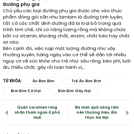
Đường phụ gia
Chủ yếu các loại đường phụ gia được cho vào thực
phẩm đóng gói sẵn như bimbim là đường tinh luyện,
tất cả các chất dinh dưỡng đã bị loại bỏ trong quá
trình tinh chế, chỉ có năng lượng rỗng mà không chứa
bất cứ vitamin, khoáng chất, enzim, chất béo hay chất
xơ nào.
Bên cạnh đó, việc nạp một lượng đường như vậy
thường xuyên, hàng ngày vào cơ thể sẽ dẫn tới nhiều
nguy cơ về sức khỏe cho trẻ như: sâu răng, béo phì, lười
ăn, thiếu chất, gây rối loạn hành vi,...
TỪ KHÓA:
Ăn Bim Bim
Trẻ Ăn Bim Bim
Bim Bim Có Hại
Bim Bim Gây Hại
Quán caramen long
Ba món quà sáng làm
nhãn thơm ngon ở phố
nên thương hiệu ẩm
Huế
thực Hà Nội