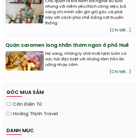
Chủ quán là bà Năm đã ngoài 80 tuổi
nhưng với niềm yêu thích công việc, bà
cùng chị mình vẫn gìn giữ góc cà phê
này với cách pha chế bằng vợt truyền
thống.
[Chi tiết...]
Quán caramen long nhãn thơm ngon ở phố Huế
Hè sang, những ly chè mát lạnh luôn có
sức hút đặc biệt với những tâm hồn ăn
uống nhạy cảm.
[Chi tiết...]
GÓC MUA SẮM
Cân Điện Tử
Hoàng Thịnh Travel
DANH MỤC