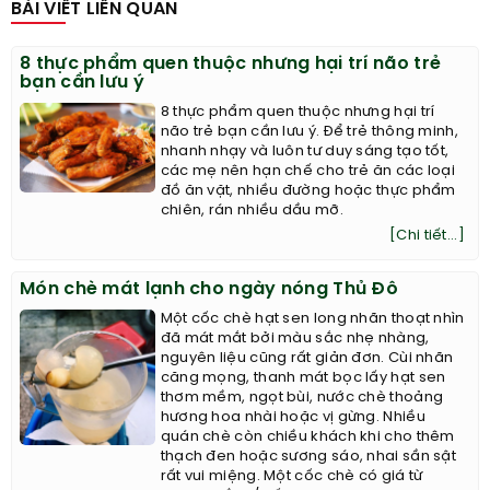
BÀI VIẾT LIÊN QUAN
8 thực phẩm quen thuộc nhưng hại trí não trẻ
bạn cần lưu ý
8 thực phẩm quen thuộc nhưng hại trí
não trẻ bạn cần lưu ý. Để trẻ thông minh,
nhanh nhạy và luôn tư duy sáng tạo tốt,
các mẹ nên hạn chế cho trẻ ăn các loại
đồ ăn vặt, nhiều đường hoặc thực phẩm
chiên, rán nhiều dầu mỡ.
[Chi tiết...]
Món chè mát lạnh cho ngày nóng Thủ Đô
Một cốc chè hạt sen long nhãn thoạt nhìn
đã mát mắt bởi màu sắc nhẹ nhàng,
nguyên liệu cũng rất giản đơn. Cùi nhãn
căng mọng, thanh mát bọc lấy hạt sen
thơm mềm, ngọt bùi, nước chè thoảng
hương hoa nhài hoặc vị gừng. Nhiều
quán chè còn chiều khách khi cho thêm
thạch đen hoặc sương sáo, nhai sần sật
rất vui miệng. Một cốc chè có giá từ