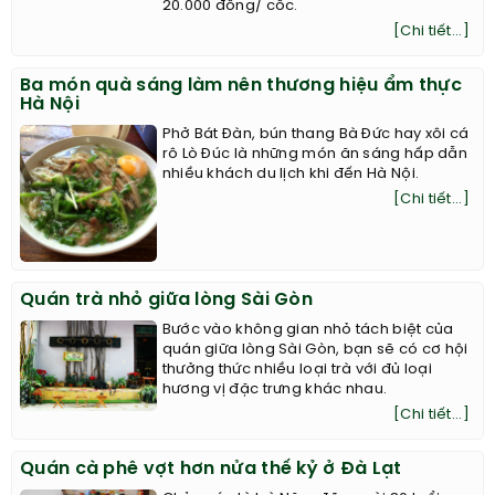
20.000 đồng/ cốc.
[Chi tiết...]
Ba món quà sáng làm nên thương hiệu ẩm thực
Hà Nội
Phở Bát Đàn, bún thang Bà Đức hay xôi cá
rô Lò Đúc là những món ăn sáng hấp dẫn
nhiều khách du lịch khi đến Hà Nội.
[Chi tiết...]
Quán trà nhỏ giữa lòng Sài Gòn
Bước vào không gian nhỏ tách biệt của
quán giữa lòng Sài Gòn, bạn sẽ có cơ hội
thưởng thức nhiều loại trà với đủ loại
hương vị đặc trưng khác nhau.
[Chi tiết...]
Quán cà phê vợt hơn nửa thế kỷ ở Đà Lạt