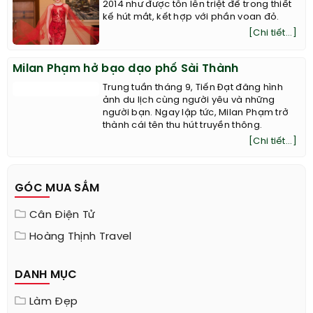
Huyền My đẹp ‘như tiên nữ’ khi diện đầm xuyên
thấu
Nét kiêu sa, quyến rũ của Á hậu Việt Nam
2014 như được tôn lên triệt để trong thiết
kế hút mắt, kết hợp với phần voan đỏ.
[Chi tiết...]
Milan Phạm hở bạo dạo phố Sài Thành
Trung tuần tháng 9, Tiến Đạt đăng hình
ảnh du lịch cùng người yêu và những
người bạn. Ngay lập tức, Milan Phạm trở
thành cái tên thu hút truyền thông.
[Chi tiết...]
GÓC MUA SẮM
Cân Điện Tử