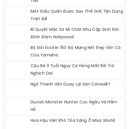
Người Mẫu
BÀI VIẾT MỚI NHẤT
Sao Việt ‘phải Lòng ’ Xu Hướng Sơ Mi Họa
Tiết
Mốt Giấu Quần Được Sao Thế Giới Tận Dụng
Triệt Để
Bí Quyết Mặc Sơ Mi Chất Như Cặp Sinh Đôi
Đình Đám Hollywood
Bộ Đôi Exciter 150 Độ Mạng Nét Đẹp Vốn Có
Của Yamaha
Cậu Bé 11 Tuổi Nguy Cơ Hỏng Mắt Bởi Trò
Nghịch Dại
Ngô Thanh Vân Quay Lại Sàn Catwalk?