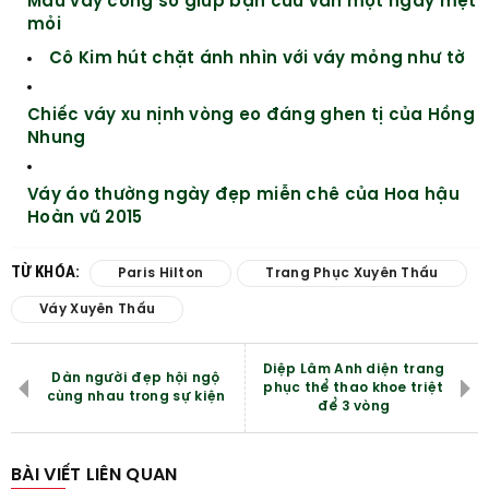
Mẫu váy công sở giúp bạn cứu vãn một ngày mệt
mỏi
Cô Kim hút chặt ánh nhìn với váy mỏng như tờ
Chiếc váy xu nịnh vòng eo đáng ghen tị của Hồng
Nhung
Váy áo thường ngày đẹp miễn chê của Hoa hậu
Hoàn vũ 2015
TỪ KHÓA:
Paris Hilton
Trang Phục Xuyên Thấu
Váy Xuyên Thấu
Diệp Lâm Anh diện trang
Dàn người đẹp hội ngộ
phục thể thao khoe triệt
cùng nhau trong sự kiện
để 3 vòng
BÀI VIẾT LIÊN QUAN