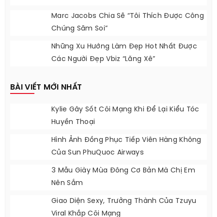
Ducati Monster Hunter Cực Ngầu Và Hầm
Hố
Hoa Hậu Việt Khó Tỏa Sáng Ở Miss World
Marc Jacobs Chia Sẽ “Tôi Thích Được Công
Chúng Săm Soi”
Những Xu Hướng Làm Đẹp Hot Nhất Được
Các Người Đẹp Vbiz “lăng Xê”
BÀI VIẾT MỚI NHẤT
Kylie Gây Sốt Cõi Mạng Khi Để Lại Kiểu Tóc
Huyền Thoại
Hình Ảnh Đồng Phục Tiếp Viên Hàng Không
Của Sun PhuQuoc Airways