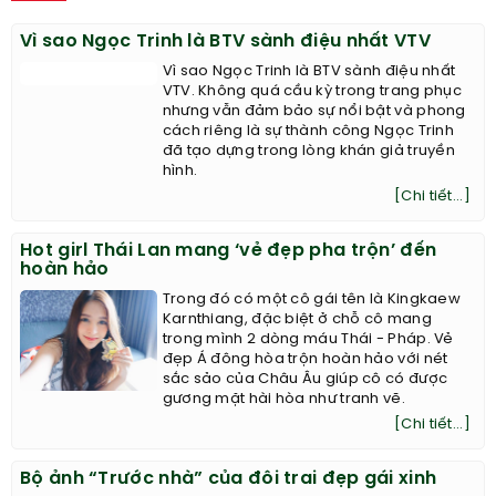
Vì sao Ngọc Trinh là BTV sành điệu nhất VTV
Vì sao Ngọc Trinh là BTV sành điệu nhất
VTV. Không quá cầu kỳ trong trang phục
nhưng vẫn đảm bảo sự nổi bật và phong
cách riêng là sự thành công Ngọc Trinh
đã tạo dựng trong lòng khán giả truyền
hình.
[Chi tiết...]
Hot girl Thái Lan mang ‘vẻ đẹp pha trộn’ đến
hoàn hảo
Trong đó có một cô gái tên là Kingkaew
Karnthiang, đặc biệt ở chỗ cô mang
trong mình 2 dòng máu Thái - Pháp. Vẻ
đẹp Á đông hòa trộn hoàn hảo với nét
sắc sảo của Châu Âu giúp cô có được
gương mặt hài hòa như tranh vẽ.
[Chi tiết...]