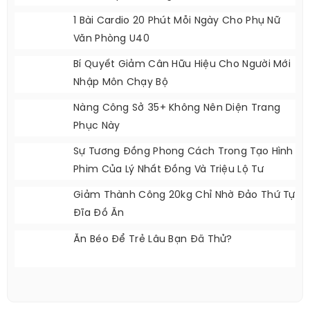
3 Mẫu Giày Mùa Đông Cơ Bản Mà Chị Em
Nên Sắm
Giao Diện Sexy, Trưởng Thành Của Tzuyu
Viral Khắp Cõi Mạng
1 Bài Cardio 20 Phút Mỗi Ngày Cho Phụ Nữ
Văn Phòng U40
Bí Quyết Giảm Cân Hữu Hiệu Cho Người Mới
Nhập Môn Chạy Bộ
Nàng Công Sở 35+ Không Nên Diện Trang
Phục Này
Sự Tương Đồng Phong Cách Trong Tạo Hình
Phim Của Lý Nhất Đồng Và Triệu Lộ Tư
Giảm Thành Công 20kg Chỉ Nhờ Đảo Thứ Tự
Đĩa Đồ Ăn