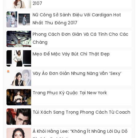
2107
Nữ Công Sở Sành Điệu Với Cardigan Hot
Nhất Thu Đông 2017
Phong Cách Đơn Giản Và Cá Tính Cho Các
Chàng
Mẹo Để Mặc Váy Bút Chì Thật Đẹp
Váy Áo Đơn Giản Nhưng Nàng Vẫn ‘sexy’
Trang Phục Kỳ Quặc Tại New York
Túi Xách Sang Trọng Phong Cách Từ Coach
Á Khôi Hằng Lee: “Không Ít Những Lời Dụ Dỗ