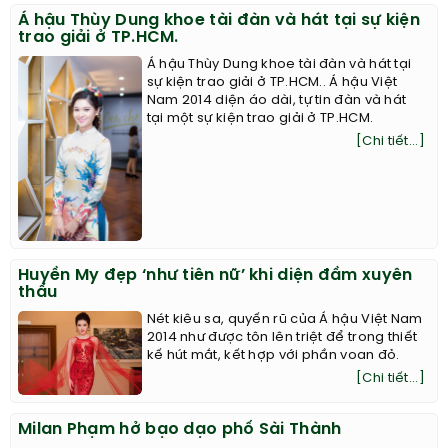
Á hậu Thùy Dung khoe tài đàn và hát tại sự kiện
trao giải ở TP.HCM.
Á hậu Thùy Dung khoe tài đàn và hát tại
sự kiện trao giải ở TP.HCM.. Á hậu Việt
Nam 2014 diện áo dài, tự tin đàn và hát
tại một sự kiện trao giải ở TP.HCM.
[Chi tiết...]
Huyền My đẹp ‘như tiên nữ’ khi diện đầm xuyên
thấu
Nét kiêu sa, quyến rũ của Á hậu Việt Nam
2014 như được tôn lên triệt để trong thiết
kế hút mắt, kết hợp với phần voan đỏ.
[Chi tiết...]
Milan Phạm hở bạo dạo phố Sài Thành