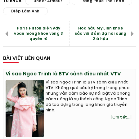
TỪ KHÓA:
Under Armour
Trang Phục Thể Thao
Diệp Lâm Anh
Paris Hilton diện váy
Hoa hậu Mỹ Linh khoe
voan mỏng khoe vòng 3
sắc với đầm dạ hội cùng
quyến rũ
2 á hậu
BÀI VIẾT LIÊN QUAN
Vì sao Ngọc Trinh là BTV sành điệu nhất VTV
Vì sao Ngọc Trinh là BTV sành điệu nhất
VTV. Không quá cầu kỳ trong trang phục
nhưng vẫn đảm bảo sự nổi bật và phong
cách riêng là sự thành công Ngọc Trinh
đã tạo dựng trong lòng khán giả truyền
hình.
[Chi tiết...]