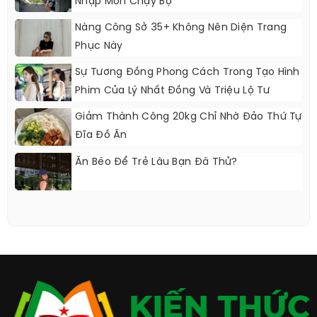
Nhập Môn Chạy Bộ
Nàng Công Sở 35+ Không Nên Diện Trang
Phục Này
Sự Tương Đồng Phong Cách Trong Tạo Hình
Phim Của Lý Nhất Đồng Và Triệu Lộ Tư
Giảm Thành Công 20kg Chỉ Nhờ Đảo Thứ Tự
Đĩa Đồ Ăn
Ăn Béo Để Trẻ Lâu Bạn Đã Thử?