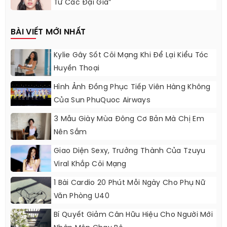
Từ Các Đại Gia”
BÀI VIẾT MỚI NHẤT
Kylie Gây Sốt Cõi Mạng Khi Để Lại Kiểu Tóc
Huyền Thoại
Hình Ảnh Đồng Phục Tiếp Viên Hàng Không
Của Sun PhuQuoc Airways
3 Mẫu Giày Mùa Đông Cơ Bản Mà Chị Em
Nên Sắm
Giao Diện Sexy, Trưởng Thành Của Tzuyu
Viral Khắp Cõi Mạng
1 Bài Cardio 20 Phút Mỗi Ngày Cho Phụ Nữ
Văn Phòng U40
Bí Quyết Giảm Cân Hữu Hiệu Cho Người Mới