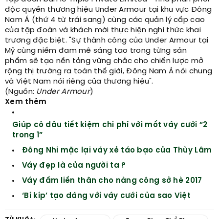
độc quyền thương hiệu Under Armour tại khu vực Đông
Nam Á (thứ 4 từ trái sang) cùng các quản lý cấp cao
của tập đoàn và khách mời thực hiện nghi thức khai
trương đặc biệt. "Sự thành công của Under Armour tại
Mỹ cùng niềm đam mê sáng tạo trong từng sản
phẩm sẽ tạo nền tảng vững chắc cho chiến lược mở
rộng thị trường ra toàn thế giới, Đông Nam Á nói chung
và Việt Nam nói riêng của thương hiệu".
(Nguồn:
Under Armour
)
Xem thêm
Giúp cô dâu tiết kiệm chi phí với mốt váy cưới “2
trong 1”
Đông Nhi mặc lại váy xẻ táo bạo của Thùy Lâm
Váy đẹp là của người ta ?
Váy đầm liền thân cho nàng công sở hè 2017
‘Bí kíp’ tạo dáng với váy cưới của sao Việt