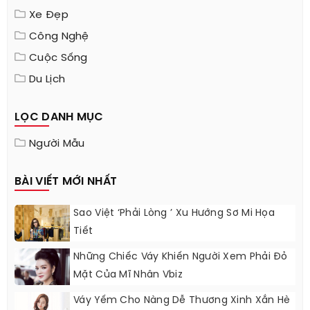
Xe Đẹp
Công Nghệ
Cuộc Sống
Du Lịch
LỌC DANH MỤC
Người Mẫu
BÀI VIẾT MỚI NHẤT
Sao Việt ‘phải Lòng ’ Xu Hướng Sơ Mi Họa
Tiết
Những Chiếc Váy Khiến Người Xem Phải Đỏ
Mặt Của Mĩ Nhân Vbiz
Váy Yếm Cho Nàng Dễ Thương Xinh Xắn Hè