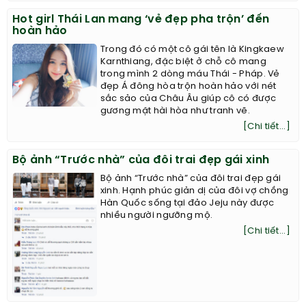
Hot girl Thái Lan mang ‘vẻ đẹp pha trộn’ đến
hoàn hảo
Trong đó có một cô gái tên là Kingkaew
Karnthiang, đặc biệt ở chỗ cô mang
trong mình 2 dòng máu Thái - Pháp. Vẻ
đẹp Á đông hòa trộn hoàn hảo với nét
sắc sảo của Châu Âu giúp cô có được
gương mặt hài hòa như tranh vẽ.
[Chi tiết...]
Bộ ảnh “Trước nhà” của đôi trai đẹp gái xinh
Bộ ảnh “Trước nhà” của đôi trai đẹp gái
xinh. Hạnh phúc giản dị của đôi vợ chồng
Hàn Quốc sống tại đảo Jeju này được
nhiều người ngưỡng mộ.
[Chi tiết...]