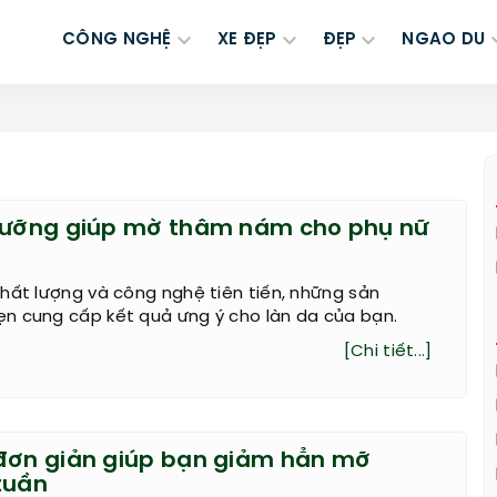
CÔNG NGHỆ
XE ĐẸP
ĐẸP
NGAO DU
dưỡng giúp mờ thâm nám cho phụ nữ
hất lượng và công nghệ tiên tiến, những sản
n cung cấp kết quả ưng ý cho làn da của bạn.
[Chi tiết...]
đơn giản giúp bạn giảm hẳn mỡ
tuần