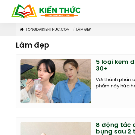
TONGDAIKIENTHUC.COM
LÀM ĐẸP
Làm đẹp
5 loại kem 
30+
Với thành phần c
phẩm này hứa hẹ
8 động tác 
bụng sau 2 