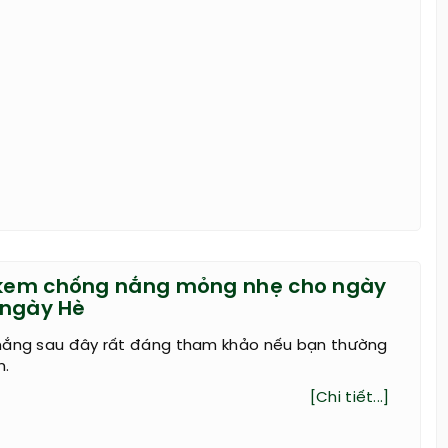
 kem chống nắng mỏng nhẹ cho ngày
h ngày Hè
nắng sau đây rất đáng tham khảo nếu bạn thường
m.
[Chi tiết...]