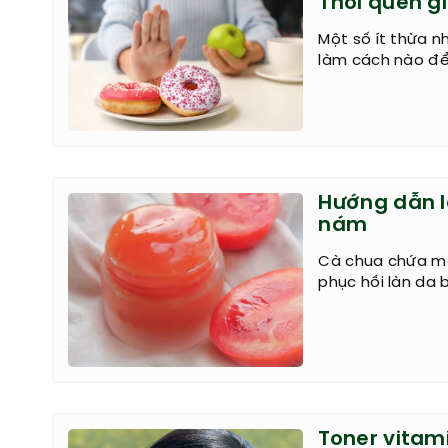
Thói quen gi
Một số ít thừa 
làm cách nào để 
Hướng dẫn l
nám
Cà chua chứa mộ
phục hồi làn da
Toner vitam