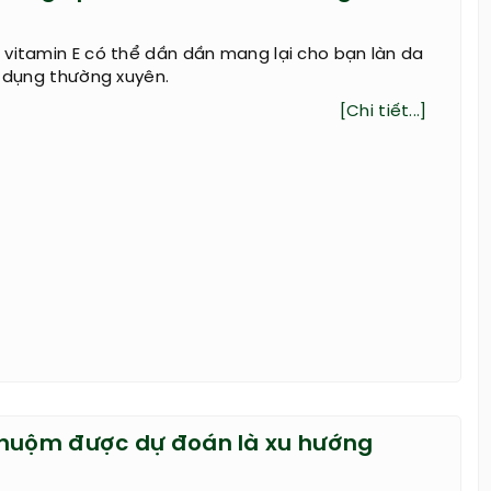
vitamin E có thể dần dần mang lại cho bạn làn da
ử dụng thường xuyên.
[Chi tiết...]
huộm được dự đoán là xu hướng