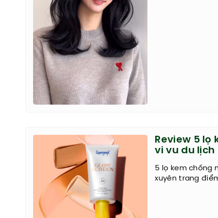
Review 5 lọ
vi vu du lịc
5 lọ kem chống 
xuyên trang điể