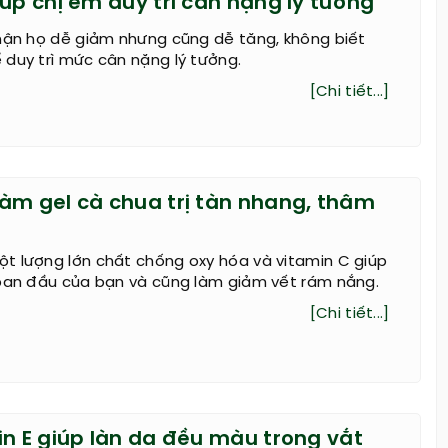
úp chị em dùy trì cân nặng lý tưởng
nhận họ dễ giảm nhưng cũng dễ tăng, không biết
duy trì mức cân nặng lý tưởng.
[Chi tiết...]
àm gel cà chua trị tàn nhang, thâm
t lượng lớn chất chống oxy hóa và vitamin C giúp
 ban đầu của bạn và cũng làm giảm vết rám nắng.
[Chi tiết...]
in E giúp làn da đều màu trong vắt