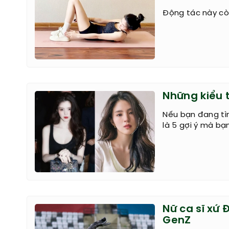
Động tác này còn
Những kiểu 
Nếu bạn đang tì
là 5 gợi ý mà bạ
Nữ ca sĩ xứ 
GenZ