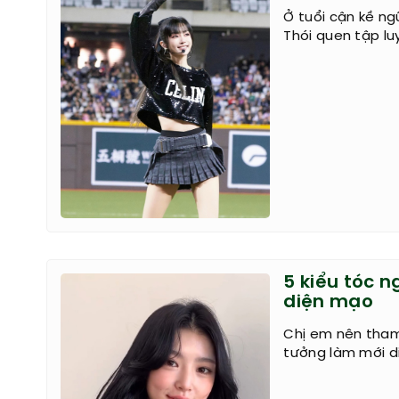
Ở tuổi cận kề ng
Thói quen tập lu
5 kiểu tóc 
diện mạo
Chị em nên tham
tưởng làm mới d