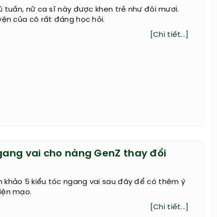
ũ tuần, nữ ca sĩ này được khen trẻ như đôi mươi.
yện của cô rất đáng học hỏi.
[Chi tiết...]
ngang vai cho nàng GenZ thay đổi
 khảo 5 kiểu tóc ngang vai sau đây để có thêm ý
iện mạo.
[Chi tiết...]