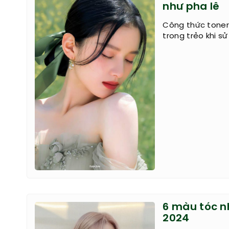
như pha lê
Công thức toner 
trong trẻo khi s
6 màu tóc n
2024