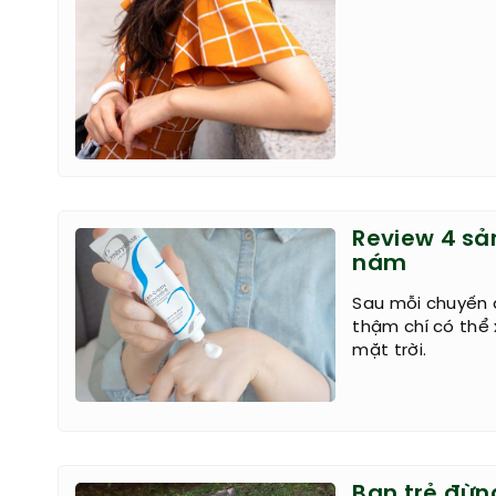
Review 4 sả
nám
Sau mỗi chuyến d
thậm chí có thể
mặt trời.
Bạn trẻ đừn