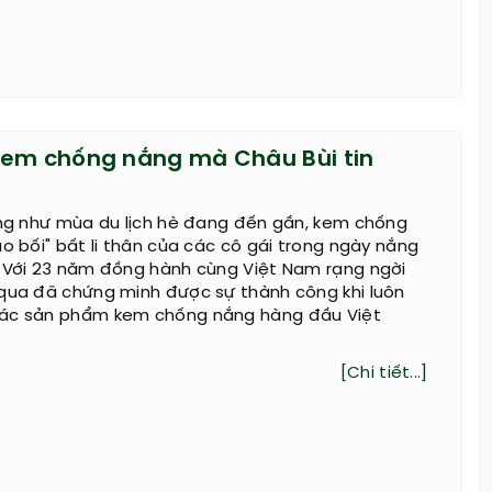
em chống nắng mà Châu Bùi tin
ũng như mùa du lịch hè đang đến gần, kem chống
ảo bối" bất li thân của các cô gái trong ngày nắng
. Với 23 năm đồng hành cùng Việt Nam rạng ngời
Aqua đã chứng minh được sự thành công khi luôn
các sản phẩm kem chống nắng hàng đầu Việt
[Chi tiết...]