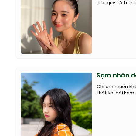
các quý cô tron
Sạm nhăn da
Chị em muốn khô
thật khi bôi ke