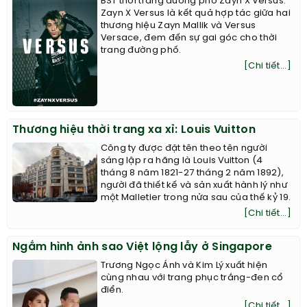
BST thời trang đường phố Zayn X Versus.
Zayn X Versus là kết quả hợp tác giữa hai
thương hiệu Zayn Mallik và Versus
Versace, đem đến sự gai góc cho thời
trang đường phố.
[Chi tiết...]
Thương hiệu thời trang xa xỉ: Louis Vuitton
Công ty được đặt tên theo tên người
sáng lập ra hãng là Louis Vuitton (4
tháng 8 năm 1821-27 tháng 2 năm 1892),
người đã thiết kế và sản xuất hành lý như
một Malletier trong nửa sau của thế kỷ 19.
[Chi tiết...]
Ngắm hình ảnh sao Việt lộng lẫy ở Singapore
Trương Ngọc Ánh và Kim Lý xuất hiện
cùng nhau với trang phục trắng-đen cổ
điển.
[Chi tiết...]