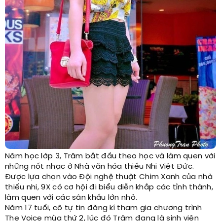
Năm học lớp 3, Trâm bắt đầu theo học và làm quen với
những nốt nhạc ở Nhà văn hóa thiếu Nhi Việt Đức.
Được lựa chọn vào Đội nghệ thuật Chim Xanh của nhà
thiếu nhi, 9X có cơ hội đi biểu diễn khắp các tỉnh thành,
làm quen với các sân khấu lớn nhỏ.
Năm 17 tuổi, cô tự tin đăng kí tham gia chương trình
The Voice mùa thứ 2, lúc đó Trâm đang là sinh viên