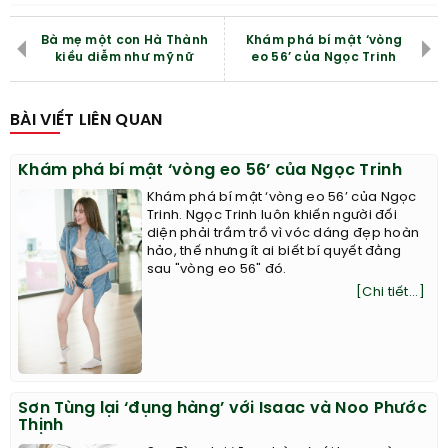
Bà mẹ một con Hà Thành
Khám phá bí mật ‘vòng
kiều diễm như mỹ nữ
eo 56’ của Ngọc Trinh
BÀI VIẾT LIÊN QUAN
Khám phá bí mật ‘vòng eo 56’ của Ngọc Trinh
Khám phá bí mật ‘vòng eo 56’ của Ngọc
Trinh. Ngọc Trinh luôn khiến người đối
diện phải trầm trồ vì vóc dáng đẹp hoàn
hảo, thế nhưng ít ai biết bí quyết đằng
sau "vòng eo 56" đó.
[Chi tiết...]
Sơn Tùng lại ‘đụng hàng’ với Isaac và Noo Phước
Thịnh