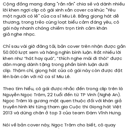
Cộng đồng mang đang "rần rần" chia sẻ và dành nhiều
lời khen ngợi clip cô gái xinh xắn cover ca khúc "Yêu
một người có lẽ" của ca sĩ Miu Lê. Bằng giọng hát dễ
thương, trong trẻo cùng loạt biểu cảm đáng yêu, cô
gái này nhanh chóng chiếm trọn tình cảm khán
giả nghe nhạc.
Chỉ sau vài giờ đăng tải, bản cover trên nhận được gần
50.000 lượt xem và hàng nghìn bình luận. Rất nhiều lời
khen như “hát hay quá”, “thích nghe mãi đi thôi” được
dân mạng dành tặng trong phần bình luận dưới
clip. Thậm chí, giọng hát của cô gái này còn được đặt
lên bàn cân với nữ ca sĩ Miu Lê.
Theo tìm hiểu, cô gái được nhắc đến trong clip trên là
Nguyễn Ngọc Trâm, 22 tuổi đến từ TP Vinh (Nghệ An).
Ngọc Trâm là gương mặt quen thuộc đối với khán giả
truyền hình khi từng tham gia Cuộc thi Giọng hát Việt
2013 và dừng chân ở top 3 của team Đàm Vĩnh Hưng.
Nói về bản cover này, Ngọc Trâm cho biết, cô quay