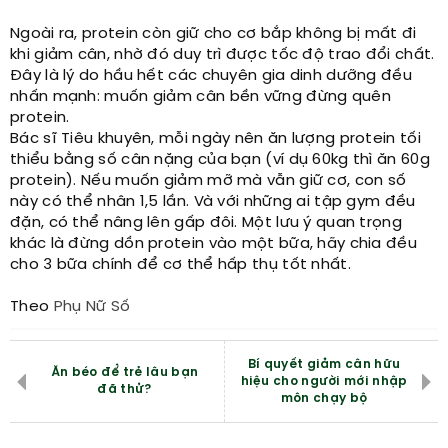
Ngoài ra, protein còn giữ cho cơ bắp không bị mất đi
khi giảm cân, nhờ đó duy trì được tốc độ trao đổi chất.
Đây là lý do hầu hết các chuyên gia dinh dưỡng đều
nhấn mạnh: muốn giảm cân bền vững đừng quên
protein.
Bác sĩ Tiêu khuyên, mỗi ngày nên ăn lượng protein tối
thiểu bằng số cân nặng của bạn (ví dụ 60kg thì ăn 60g
protein). Nếu muốn giảm mỡ mà vẫn giữ cơ, con số
này có thể nhân 1,5 lần. Và với những ai tập gym đều
đặn, có thể nâng lên gấp đôi. Một lưu ý quan trọng
khác là đừng dồn protein vào một bữa, hãy chia đều
cho 3 bữa chính để cơ thể hấp thụ tốt nhất.
Theo
Phụ Nữ Số
Bí quyết giảm cân hữu
Ăn béo để trẻ lâu bạn
hiệu cho người mới nhập
đã thử?
môn chạy bộ