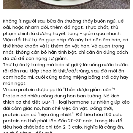
Không ít người sau bữa ăn thường thấy buồn ngủ, uể
oải, hoặc nhanh đói, thèm đồ ngọt. Thực chất, thủ
phạm chính là đường huyết tăng - giảm quá nhanh.
Việc đổi thứ tự ăn giúp nhịp độ này trở nên êm hơn, cơ
thể khỏe khoắn và ít thèm ăn vặt hơn. Và quan trọng
nhất: không cần bỏ hẳn tinh bột, chỉ cần ăn đúng cách
đã đủ để cân nặng tự giảm.
Thứ tự ăn lý tưởng mà bác sĩ gợi ý là: uống nước trước,
rồi đến rau, tiếp theo là thịt/cá/trứng, sau đó mới ăn
cơm hoặc mì, cuối cùng tráng miệng bằng trái cây hay
món ngọt.
Vì sao protein được gọi là "thần dược giảm cân"?
Protein có nhiều công dụng hơn bạn tưởng. Nó kích
thích cơ thể tiết GLP-1 - loại hormone tự nhiên giúp kéo
dài cảm giác no, hạn chế việc ăn vặt. Đồng thời,
protein còn có "hiệu ứng nhiệt": Để tiêu hóa 100 calo
protein cơ thể phải tốn đến 20-30 calo, trong khi để
tiêu hoá chất béo chỉ tốn 2-3 calo. Nghĩa là càng ăn,