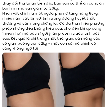
thay đổi thứ tự ăn trên đĩa, bạn vẫn có thể ăn cơm, ăn
bánh mì mà vẫn giảm tới 20kg.
Nhân vật chính là một người phụ nữ từng nặng 86kg,
nhiều năm vật lộn với tình trạng đường huyết thất
thường và cân nặng chững lại. Cô đã thử nhiều phương
pháp nhưng đều không hiệu quả, cho đến khi áp dụng
"mẹo nhỏ" mà bác sĩ gợi ý: ăn protein trước, tinh bột
sau. Kết quả là chỉ trong một thời gian, cân nặng của
cô giảm xuống còn 62kg - một con số mà chính cô
cũng không ngờ tới.