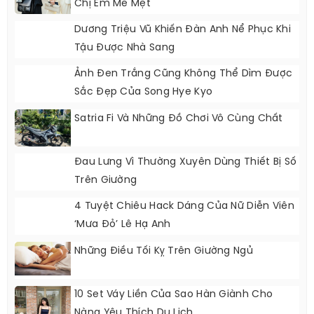
Chị Em Mê Mệt
Dương Triệu Vũ Khiến Đàn Anh Nể Phục Khi
Tậu Được Nhà Sang
Ảnh Đen Trắng Cũng Không Thể Dìm Được
Sắc Đẹp Của Song Hye Kyo
Satria Fi Và Những Đồ Chơi Vô Cùng Chất
Đau Lưng Vì Thường Xuyên Dùng Thiết Bị Số
Trên Giường
4 Tuyệt Chiêu Hack Dáng Của Nữ Diễn Viên
‘Mưa Đỏ’ Lê Hạ Anh
Những Điều Tối Kỵ Trên Giường Ngủ
10 Set Váy Liền Của Sao Hàn Giành Cho
Nàng Yêu Thích Du Lịch