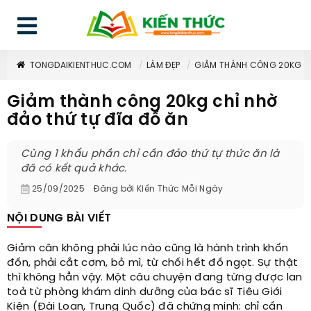
TONGDAIKIENTHUC.COM
LÀM ĐẸP
GIẢM THÀNH CÔNG 20KG CH
Giảm thành công 20kg chỉ nhờ
đảo thứ tự đĩa đồ ăn
Cùng 1 khẩu phần chỉ cần đảo thứ tự thức ăn là
đã có kết quả khác.
25/09/2025
Đăng bởi
Kiến Thức Mỗi Ngày
NỘI DUNG BÀI VIẾT
Giảm cân không phải lúc nào cũng là hành trình khốn
đốn, phải cắt cơm, bỏ mì, từ chối hết đồ ngọt. Sự thật
thì không hẳn vậy. Một câu chuyện đang từng được lan
toả từ phòng khám dinh dưỡng của bác sĩ Tiêu Giới
Kiện (Đài Loan, Trung Quốc) đã chứng minh: chỉ cần