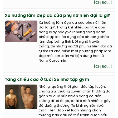
[Chi tiết...]
Xu hướng làm đẹp da của phụ nữ hiện đại là gì?
Xu hướng làm đẹp da của phụ nữ hiện
đại là gì?. Trong khi nhiều bạn trẻ còn
đang loay hoay với những công đoạn
phức tạp khi áp dụng các phương pháp
làm đẹp bằng tinh bột nghệ truyền
thống, thì những người phụ nữ hiện đại đã
tự tìm ra cho mình một phương pháp làm
đẹp mới, an toàn và tiện dụng hơn từ
Nano Curcumin.
[Chi tiết...]
Tăng chiều cao ở tuổi 25 nhờ tập gym
Nhớ lại quãng thời gian đầu tập luyện,
chàng trai thường xuyên chấn thương do
gánh tạ quá sức khiến căng cơ đến
không đi lại được, phải ở nhà nhiều ngày
để dưỡng thương. Từ kinh nghiệm bản
thân, Tiến Hợp kết luận những chấn
thương ban đầu có thể tránh được nếu