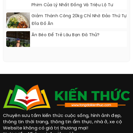
Nàng Công Sở 35+ Không Nên Diện Trang
Phục Này
Sự Tương Đồng Phong Cách Trong Tạo Hình
Phim Của Lý Nhất Đồng Và Triệu Lộ Tư
Giảm Thành Công 20kg Chỉ Nhờ Đảo Thứ Tự
Đĩa Đồ Ăn
Ăn Béo Để Trẻ Lâu Bạn Đã Thử?