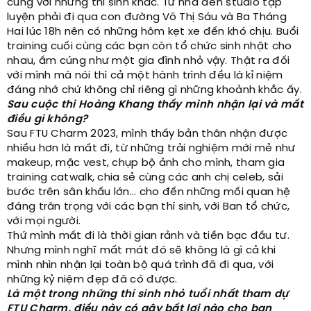
cùng với những thí sinh khác. Từ nhà đến studio tập
luyện phải đi qua con đường Võ Thị Sáu và Ba Tháng
Hai lúc 18h nên có những hôm kẹt xe đến khó chịu. Buổi
training cuối cùng các bạn còn tổ chức sinh nhật cho
nhau, ấm cúng như một gia đình nhỏ vậy. Thật ra đối
với mình mà nói thì cả một hành trình đều là kỉ niệm
đáng nhớ chứ không chỉ riêng gì những khoảnh khắc ấy.
Sau cuộc thi Hoàng Khang thấy mình nhận lại và mất
điều gì không?
Sau FTU Charm 2023, mình thấy bản thân nhận được
nhiều hơn là mất đi, từ những trải nghiệm mới mẻ như
makeup, mặc vest, chụp bộ ảnh cho mình, tham gia
training catwalk, chia sẻ cùng các anh chị celeb, sải
bước trên sân khấu lớn... cho đến những mối quan hệ
đáng trân trọng với các bạn thí sinh, với Ban tổ chức,
với mọi người.
Thứ mình mất đi là thời gian rảnh và tiền bạc đầu tư.
Nhưng mình nghĩ mất mát đó sẽ không là gì cả khi
mình nhìn nhận lại toàn bộ quá trình đã đi qua, với
những kỷ niệm đẹp đã có được.
Là một trong những thí sinh nhỏ tuổi nhất tham dự
FTU Charm, điều này có gây bất lợi nào cho bạn