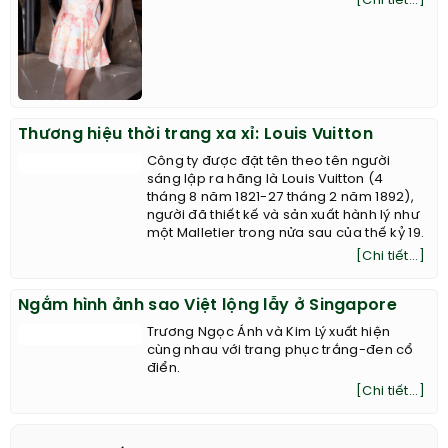
[Chi tiết...]
Thương hiệu thời trang xa xỉ: Louis Vuitton
Công ty được đặt tên theo tên người
sáng lập ra hãng là Louis Vuitton (4
tháng 8 năm 1821-27 tháng 2 năm 1892),
người đã thiết kế và sản xuất hành lý như
một Malletier trong nửa sau của thế kỷ 19.
[Chi tiết...]
Ngắm hình ảnh sao Việt lộng lẫy ở Singapore
Trương Ngọc Ánh và Kim Lý xuất hiện
cùng nhau với trang phục trắng-đen cổ
điển.
[Chi tiết...]