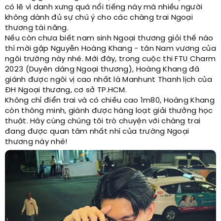
có lẽ vì danh xưng quá nổi tiếng này mà nhiều người
không dành đủ sự chú ý cho các chàng trai Ngoại
thương tài năng.
Nếu còn chưa biết nam sinh Ngoại thương giỏi thế nào
thì mời gặp Nguyễn Hoàng Khang - tân Nam vương của
ngôi trường này nhé. Mới đây, trong cuộc thi FTU Charm
2023 (Duyên dáng Ngoại thương), Hoàng Khang đã
giành được ngôi vị cao nhất là Manhunt Thanh lịch của
ĐH Ngoại thương, cơ sở TP.HCM.
Không chỉ điển trai và có chiều cao 1m80, Hoàng Khang
còn thông minh, giành được hàng loạt giải thưởng học
thuật. Hãy cùng chúng tôi trò chuyện với chàng trai
đang được quan tâm nhất nhì của trường Ngoại
thương này nhé!