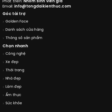
Chuyên sưu tầm kiến thức cuộc sống, hình ảnh đẹp,
thông tin thời trang, thông tin ẩm thực, nhà ở, xe cộ
Website không có giá trị thương mại!
Phát triển:
Nhóm sinh viên già
Email:
info@tongdaikienthuc.com
Góc tài trợ
Golden Face
Danh sách cửa hàng
Thông số sản phẩm
Chọn nhanh
Công nghệ
Xe đẹp
Thời trang
Nhà đẹp