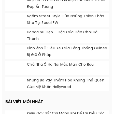
Ngày Mưa
Đồng Hồ Xa Xỉ Từ Chất Liệu Quý Của Sao
Nam Trên Thảm Đỏ Oscar
Ninja 300 Phiên Bản Kỉ Niệm 30 Năm Với Vẻ
Đẹp Ấn Tượng
Ngắm Street Style Của Những Thiên Thần
Nhỏ Tại Seoul FW
Honda SH Đẹp - Độc Của Dân Chơi Hà
Thành
Hình Ảnh 11 Siêu Xe Của Tổng Thống Guinea
Bị Giữ Ở Pháp
Chủ Nhà Ở Hà Nội Mắc Màn Cho Rau
Những Bộ Váy Thảm Họa Không Thể Quên
Của Mỹ Nhân Hollywood