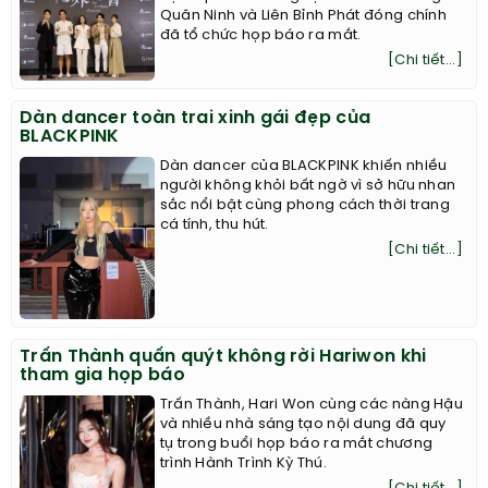
Quân Ninh và Liên Bỉnh Phát đóng chính
đã tổ chức họp báo ra mắt.
[Chi tiết...]
Dàn dancer toàn trai xinh gái đẹp của
BLACKPINK
Dàn dancer của BLACKPINK khiến nhiều
người không khỏi bất ngờ vì sở hữu nhan
sắc nổi bật cùng phong cách thời trang
cá tính, thu hút.
[Chi tiết...]
Trấn Thành quấn quýt không rời Hariwon khi
tham gia họp báo
Trấn Thành, Hari Won cùng các nàng Hậu
và nhiều nhà sáng tạo nội dung đã quy
tụ trong buổi họp báo ra mắt chương
trình Hành Trình Kỳ Thú.