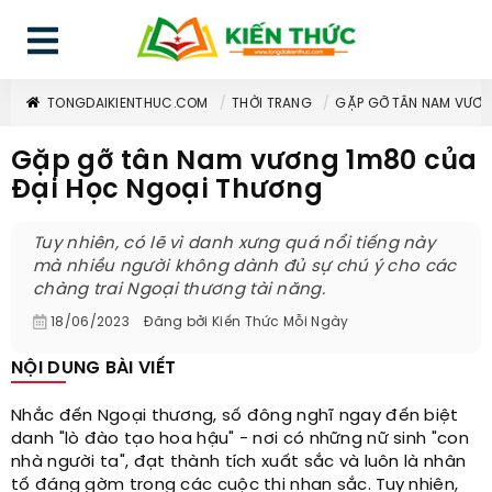
TONGDAIKIENTHUC.COM
THỜI TRANG
GẶP GỠ TÂN NAM VƯƠN
Gặp gỡ tân Nam vương 1m80 của
Đại Học Ngoại Thương
Tuy nhiên, có lẽ vì danh xưng quá nổi tiếng này
mà nhiều người không dành đủ sự chú ý cho các
chàng trai Ngoại thương tài năng.
18/06/2023
Đăng bởi
Kiến Thức Mỗi Ngày
NỘI DUNG BÀI VIẾT
Nhắc đến Ngoại thương, số đông nghĩ ngay đến biệt
danh "lò đào tạo hoa hậu" - nơi có những nữ sinh "con
nhà người ta", đạt thành tích xuất sắc và luôn là nhân
tố đáng gờm trong các cuộc thi nhan sắc. Tuy nhiên,