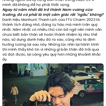
mình đã không để họ phải thất vọng.
Ngay từ năm nhất đã trở thành Nam vương của
trường, đó có phải là một cảm giác rất "ngầu" không?
Danh hiệu Manhunt Thanh Lịch của FTU Charm 2023 là
thành tích đáng nhớ, đáng tự hào mà mình trân quý
nhất. Năm nhất có nhiều thứ còn bỡ ngỡ nên mình vẫn
chưa biết bản thân sẽ hoàn thành nhiệm kỳ như thế
nào, sử dụng danh hiệu đó ra sao, cũng như là định
hướng tương lai sau này. Những lúc nhìn lại hành trình
thì mình thấy khó tin vì những gì bản thân đã trải qua
và đạt được, lại càng yêu quý hơn những khoảnh khắc
ấy.