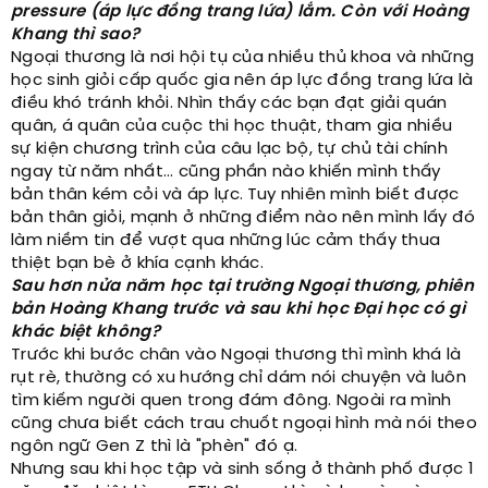
pressure (áp lực đồng trang lứa) lắm. Còn với Hoàng
Khang thì sao?
Ngoại thương là nơi hội tụ của nhiều thủ khoa và những
học sinh giỏi cấp quốc gia nên áp lực đồng trang lứa là
điều khó tránh khỏi. Nhìn thấy các bạn đạt giải quán
quân, á quân của cuộc thi học thuật, tham gia nhiều
sự kiện chương trình của câu lạc bộ, tự chủ tài chính
ngay từ năm nhất... cũng phần nào khiến mình thấy
bản thân kém cỏi và áp lực. Tuy nhiên mình biết được
bản thân giỏi, mạnh ở những điểm nào nên mình lấy đó
làm niềm tin để vượt qua những lúc cảm thấy thua
thiệt bạn bè ở khía cạnh khác.
Sau hơn nửa năm học tại trường Ngoại thương, phiên
bản Hoàng Khang trước và sau khi học Đại học có gì
khác biệt không?
Trước khi bước chân vào Ngoại thương thì mình khá là
rụt rè, thường có xu hướng chỉ dám nói chuyện và luôn
tìm kiếm người quen trong đám đông. Ngoài ra mình
cũng chưa biết cách trau chuốt ngoại hình mà nói theo
ngôn ngữ Gen Z thì là "phèn" đó ạ.
Nhưng sau khi học tập và sinh sống ở thành phố được 1