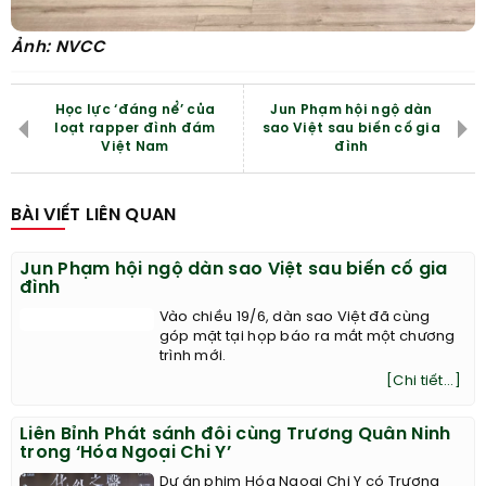
Ảnh: NVCC
Học lực ‘đáng nể’ của
Jun Phạm hội ngộ dàn
loạt rapper đình đám
sao Việt sau biến cố gia
Việt Nam
đình
BÀI VIẾT LIÊN QUAN
Jun Phạm hội ngộ dàn sao Việt sau biến cố gia
đình
Vào chiều 19/6, dàn sao Việt đã cùng
góp mặt tại họp báo ra mắt một chương
trình mới.
[Chi tiết...]
Liên Bỉnh Phát sánh đôi cùng Trương Quân Ninh
trong ‘Hóa Ngoại Chi Y’
Dự án phim Hóa Ngoại Chi Y có Trương