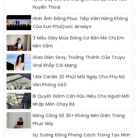
BÀI VIẾT MỚI NHẤT
Kylie Gây Sốt Cõi Mạng Khi Để Lại Kiểu Tóc
Huyền Thoại
Hình Ảnh Đồng Phục Tiếp Viên Hàng Không
Của Sun PhuQuoc Airways
3 Mẫu Giày Mùa Đông Cơ Bản Mà Chị Em
Nên Sắm
Giao Diện Sexy, Trưởng Thành Của Tzuyu
Viral Khắp Cõi Mạng
1 Bài Cardio 20 Phút Mỗi Ngày Cho Phụ Nữ
Văn Phòng U40
Bí Quyết Giảm Cân Hữu Hiệu Cho Người Mới
Nhập Môn Chạy Bộ