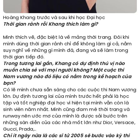
Hoàng Khang trước và sau khi học Đại học
Thời gian rảnh rỗi Khang thích làm gì?
Mình thích vẽ, đặc biệt là về mảng thời trang. Đôi khi
mình dùng thời gian rảnh chỉ để không làm gì cả, nằm
suy nghĩ về những gì mình đã, đang và sẽ làm trong
thời gian tiếp đó.
Trong tương lai gần, Khang có dự định thú vị nào
muốn chia sẻ với mọi người không? Một cuộc thi
Nam vương nào đó liệu có nằm trong kế hoạch của
bạn?
Có lẽ mình chưa sẵn sàng cho các cuộc thi Nam vương
lớn. Dự định tương lai của mình trước hết phải là học
tập và tốt nghiệp đại học vì hiện tại mình vẫn còn là
sinh viên năm nhất. Mình cũng đam mê thời trang và
runway nên ước mơ của mình là được sải bước trên
những sàn diễn của các nhà mốt lớn như Dior, Versace,
Gucci, Prada,..
Chỉ ít ngày nữa là các sĩ tử 2005 sẽ bước vào kỳ thi