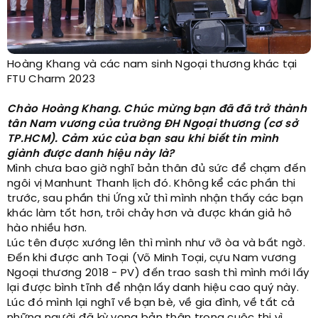
Hoàng Khang và các nam sinh Ngoại thương khác tại
FTU Charm 2023
Chào Hoàng Khang. Chúc mừng bạn đã đã trở thành
tân Nam vương của trường ĐH Ngoại thương (cơ sở
TP.HCM). Cảm xúc của bạn sau khi biết tin mình
giành được danh hiệu này là?
Mình chưa bao giờ nghĩ bản thân đủ sức để chạm đến
ngôi vị Manhunt Thanh lịch đó. Không kể các phần thi
trước, sau phần thi Ứng xử thì mình nhận thấy các bạn
khác làm tốt hơn, trôi chảy hơn và được khán giả hô
hào nhiều hơn.
Lúc tên được xướng lên thì mình như vỡ òa và bất ngờ.
Đến khi được anh Toại (Võ Minh Toại, cựu Nam vương
Ngoại thương 2018 - PV) đến trao sash thì mình mới lấy
lại được bình tĩnh để nhận lấy danh hiệu cao quý này.
Lúc đó mình lại nghĩ về bạn bè, về gia đình, về tất cả
những người đã kỳ vọng bản thân trong cuộc thi vì