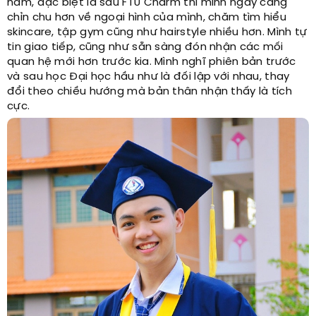
năm, đặc biệt là sau FTU Charm thì mình ngày càng
chỉn chu hơn về ngoại hình của mình, chăm tìm hiểu
skincare, tập gym cũng như hairstyle nhiều hơn. Mình tự
tin giao tiếp, cũng như sẵn sàng đón nhận các mối
quan hệ mới hơn trước kia. Mình nghĩ phiên bản trước
và sau học Đại học hầu như là đối lập với nhau, thay
đổi theo chiều hướng mà bản thân nhận thấy là tích
cực.