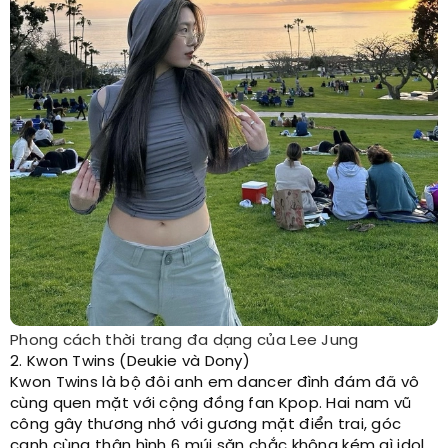
Phong cách thời trang đa dạng của Lee Jung
2. Kwon Twins (Deukie và Dony)
Kwon Twins là bộ đôi anh em dancer đình đám đã vô
cùng quen mặt với cộng đồng fan Kpop. Hai nam vũ
công gây thương nhớ với gương mặt điển trai, góc
cạnh cùng thân hình 6 múi săn chắc không kém gì idol.