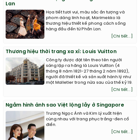
Lan
Họa tiết tươi vui, màu sắc ấn tượng và
phom dáng linh hoạt, Marimekko là
thương hiệu thiết kế phong cách sống
hàng đầu đến từ Phần Lan.
[Chi tiết...]
Thương hiệu thời trang xa xỉ: Louis Vuitton
Công ty được đặt tên theo tên người
sáng lập ra hãng là Louis Vuitton (4
tháng 8 năm 1821-27 tháng 2 năm 1892),
người đã thiết kế và sản xuất hành lý như
một Malletier trong nửa sau của thế kỷ 19.
[Chi tiết...]
Ngắm hình ảnh sao Việt lộng lẫy ở Singapore
Trương Ngọc Ánh và Kim Lý xuất hiện
cùng nhau với trang phục trắng-đen cổ
điển.
[Chi tiết...]