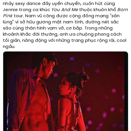
nhảy sexy dance đầy uyển chuyển, cuốn hút cùng
Jennie trong ca khúc
You And Me
thuộc khuôn khổ
Born
Pink
tour. Nam vũ công được cộng đồng mạng "săn
lùng" vì sở hữu gương mặt nam tính, đường nét sắc
sảo cùng thân hình vạm vỡ, cơ bắp. Trong những
khoảnh khắc đời thường, anh ưa chuộng phong cách
tối giản, năng động với những trang phục rộng rãi, cool
ngầu.