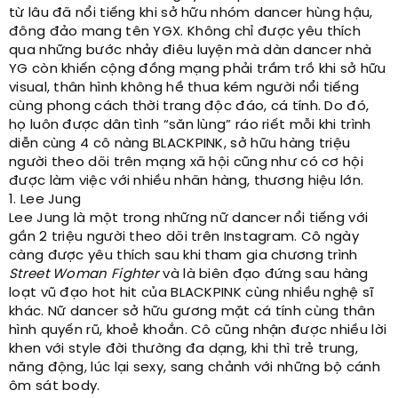
từ lâu đã nổi tiếng khi sở hữu nhóm dancer hùng hậu,
đông đảo mang tên YGX. Không chỉ được yêu thích
qua những bước nhảy điêu luyện mà dàn dancer nhà
YG còn khiến cộng đồng mạng phải trầm trồ khi sở hữu
visual, thân hình không hề thua kém người nổi tiếng
cùng phong cách thời trang độc đáo, cá tính. Do đó,
họ luôn được dân tình “săn lùng” ráo riết mỗi khi trình
diễn cùng 4 cô nàng BLACKPINK, sở hữu hàng triệu
người theo dõi trên mạng xã hội cũng như có cơ hội
được làm việc với nhiều nhãn hàng, thương hiệu lớn.
1. Lee Jung
Lee Jung là một trong những nữ dancer nổi tiếng với
gần 2 triệu người theo dõi trên Instagram. Cô ngày
càng được yêu thích sau khi tham gia chương trình
Street Woman Fighter
và là biên đạo đứng sau hàng
loạt vũ đạo hot hit của BLACKPINK cùng nhiều nghệ sĩ
khác. Nữ dancer sở hữu gương mặt cá tính cùng thân
hình quyến rũ, khoẻ khoắn. Cô cũng nhận được nhiều lời
khen với style đời thường đa dạng, khi thì trẻ trung,
năng động, lúc lại sexy, sang chảnh với những bộ cánh
ôm sát body.