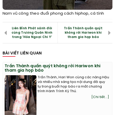
Nam vũ công theo đuổi phong cách hiphop, cá tính
Liên Bỉnh Phát sánh đôi
Trấn Thành quấn quýt
cùng Trương Quân Ninh
không rời Hariwon khi
trong ‘Hóa Ngoại Chi Y’
tham gia họp báo
BÀI VIẾT LIÊN QUAN
Trấn Thành quấn quýt không rời Hariwon khi
tham gia họp báo
Trấn Thành, Hari Won cùng các nàng Hậu
và nhiều nhà sáng tạo nội dung đã quy
tụ trong buổi họp báo ra mắt chương
trình Hành Trình Kỳ Thú.
[Chi tiết...]