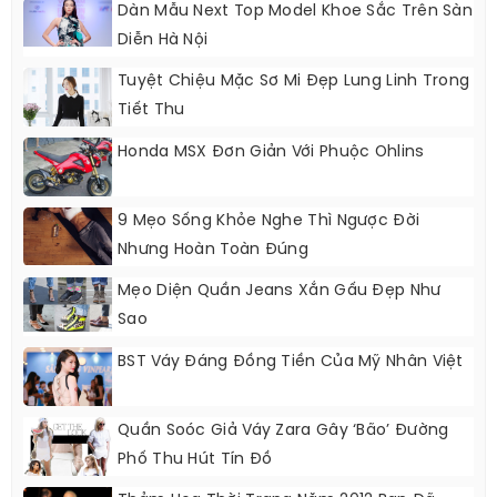
Dàn Mẫu Next Top Model Khoe Sắc Trên Sàn
Diễn Hà Nội
Tuyệt Chiệu Mặc Sơ Mi Đẹp Lung Linh Trong
Tiết Thu
Honda MSX Đơn Giản Với Phuộc Ohlins
9 Mẹo Sống Khỏe Nghe Thì Ngược Đời
Nhưng Hoàn Toàn Đúng
Mẹo Diện Quần Jeans Xắn Gấu Đẹp Như
Sao
BST Váy Đáng Đồng Tiền Của Mỹ Nhân Việt
Quần Soóc Giả Váy Zara Gây ‘bão’ Đường
Phố Thu Hút Tín Đồ