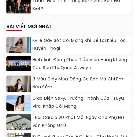
Thảm Họa Thời Trang Năm 2012 Bạn Đã
Biết?
BÀI VIẾT MỚI NHẤT
Kylie Gây Sốt Cõi Mạng Khi Để Lại Kiểu Tóc
Huyền Thoại
Hình Ảnh Đồng Phục Tiếp Viên Hàng Không
Của Sun PhuQuoc Airways
3 Mẫu Giày Mùa Đông Cơ Bản Mà Chị Em
Nên Sắm
Giao Diện Sexy, Trưởng Thành Của Tzuyu
Viral Khắp Cõi Mạng
1 Bài Cardio 20 Phút Mỗi Ngày Cho Phụ Nữ
Văn Phòng U40