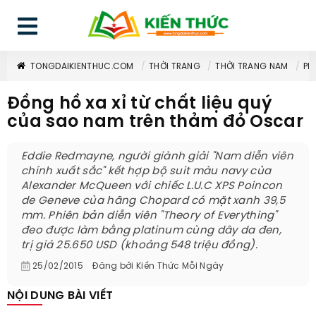
TONGDAIKIENTHUC.COM
THỜI TRANG
THỜI TRANG NAM
PH
Đồng hồ xa xỉ từ chất liệu quý
của sao nam trên thảm đỏ Oscar
Eddie Redmayne, người giành giải "Nam diễn viên
chính xuất sắc" kết hợp bộ suit màu navy của
Alexander McQueen với chiếc L.U.C XPS Poincon
de Geneve của hãng Chopard có mặt xanh 39,5
mm. Phiên bản diễn viên "Theory of Everything"
đeo được làm bằng platinum cùng dây da đen,
trị giá 25.650 USD (khoảng 548 triệu đồng).
25/02/2015
Đăng bởi
Kiến Thức Mỗi Ngày
NỘI DUNG BÀI VIẾT