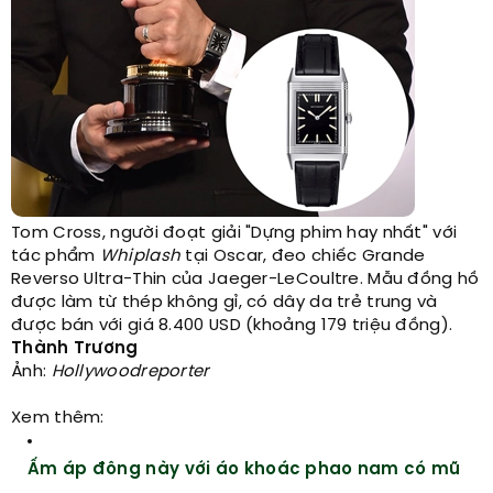
Tom Cross, người đoạt giải "Dựng phim hay nhất" với
tác phẩm
Whiplash
tại Oscar, đeo chiếc Grande
Reverso Ultra-Thin của Jaeger-LeCoultre. Mẫu đồng hồ
được làm từ thép không gỉ, có dây da trẻ trung và
được bán với giá 8.400 USD (khoảng 179 triệu đồng).
Thành Trương
Ảnh:
Hollywoodreporter
Xem thêm:
Ấm áp đông này với áo khoác phao nam có mũ