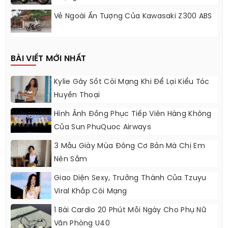
Vẻ Ngoài Ấn Tượng Của Kawasaki Z300 ABS
BÀI VIẾT MỚI NHẤT
Kylie Gây Sốt Cõi Mạng Khi Để Lại Kiểu Tóc
Huyền Thoại
Hình Ảnh Đồng Phục Tiếp Viên Hàng Không
Của Sun PhuQuoc Airways
3 Mẫu Giày Mùa Đông Cơ Bản Mà Chị Em
Nên Sắm
Giao Diện Sexy, Trưởng Thành Của Tzuyu
Viral Khắp Cõi Mạng
1 Bài Cardio 20 Phút Mỗi Ngày Cho Phụ Nữ
Văn Phòng U40