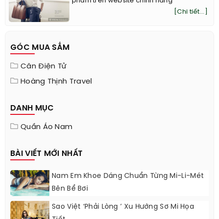
phẩm trên website chính hãng
[Chi tiết...]
GÓC MUA SẮM
Cân Điện Tử
Hoàng Thịnh Travel
DANH MỤC
Quần Áo Nam
BÀI VIẾT MỚI NHẤT
Nam Em Khoe Dáng Chuẩn Từng Mi-Li-Mét
Bên Bể Bơi
Sao Việt ‘phải Lòng ’ Xu Hướng Sơ Mi Họa