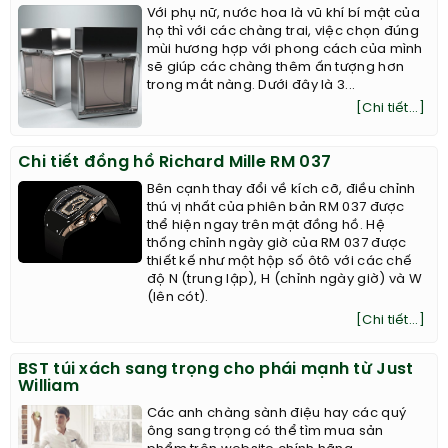
Với phụ nữ, nước hoa là vũ khí bí mật của
họ thì với các chàng trai, việc chọn đúng
mùi hương hợp với phong cách của mình
sẽ giúp các chàng thêm ấn tượng hơn
trong mắt nàng. Dưới đây là 3...
[Chi tiết...]
Chi tiết đồng hồ Richard Mille RM 037
Bên cạnh thay đổi về kích cỡ, điều chỉnh
thú vị nhất của phiên bản RM 037 được
thể hiện ngay trên mặt đồng hồ. Hệ
thống chỉnh ngày giờ của RM 037 được
thiết kế như một hộp số ôtô với các chế
độ N (trung lập), H (chỉnh ngày giờ) và W
(lên cót).
[Chi tiết...]
BST túi xách sang trọng cho phái mạnh từ Just
William
Các anh chàng sành điệu hay các quý
ông sang trọng có thể tìm mua sản