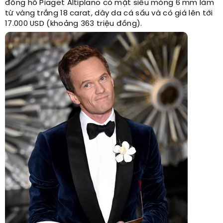
đồng hồ Piaget Altiplano có mặt siêu mỏng 6 mm làm
từ vàng trắng 18 carat, dây da cá sấu và có giá lên tới
17.000 USD (khoảng 363 triệu đồng).