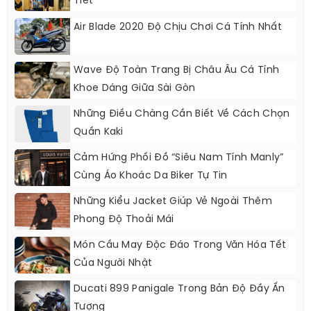
Tiết
Air Blade 2020 Độ Chịu Chơi Cá Tính Nhất
Wave Độ Toàn Trang Bị Châu Âu Cá Tính
Khoe Dáng Giữa Sài Gòn
Những Điều Chàng Cần Biết Về Cách Chọn
Quần Kaki
Cảm Hứng Phối Đồ “siêu Nam Tính Manly”
Cùng Áo Khoác Da Biker Tự Tin
Những Kiểu Jacket Giúp Vẻ Ngoài Thêm
Phong Độ Thoải Mái
Món Cầu May Độc Đáo Trong Văn Hóa Tết
Của Người Nhật
Ducati 899 Panigale Trong Bản Độ Đầy Ấn
Tượng