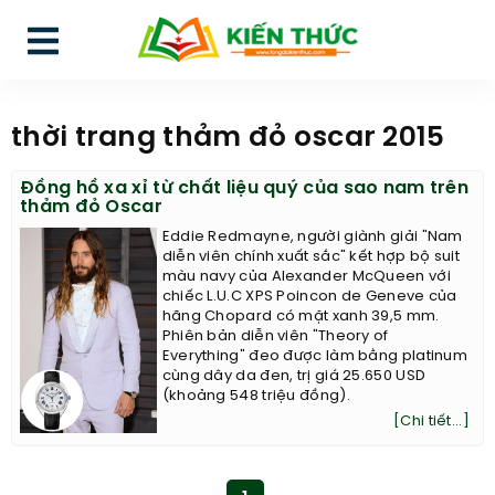
thời trang thảm đỏ oscar 2015
Đồng hồ xa xỉ từ chất liệu quý của sao nam trên
thảm đỏ Oscar
Eddie Redmayne, người giành giải "Nam
diễn viên chính xuất sắc" kết hợp bộ suit
màu navy của Alexander McQueen với
chiếc L.U.C XPS Poincon de Geneve của
hãng Chopard có mặt xanh 39,5 mm.
Phiên bản diễn viên "Theory of
Everything" đeo được làm bằng platinum
cùng dây da đen, trị giá 25.650 USD
(khoảng 548 triệu đồng).
[Chi tiết...]