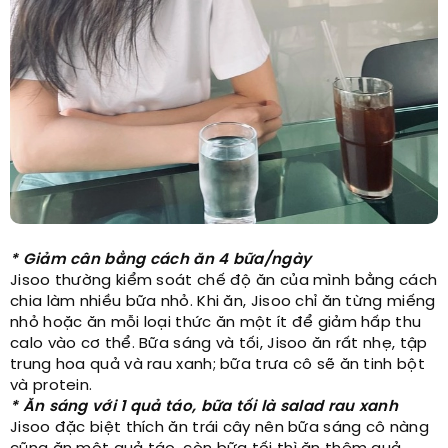
* Giảm cân bằng cách ăn 4 bữa/ngày
Jisoo thường kiểm soát chế độ ăn của mình bằng cách
chia làm nhiều bữa nhỏ. Khi ăn, Jisoo chỉ ăn từng miếng
nhỏ hoặc ăn mỗi loại thức ăn một ít để giảm hấp thu
calo vào cơ thể. Bữa sáng và tối, Jisoo ăn rất nhẹ, tập
trung hoa quả và rau xanh; bữa trưa cô sẽ ăn tinh bột
và protein.
* Ăn sáng với 1 quả táo, bữa tối là salad rau xanh
Jisoo đặc biệt thích ăn trái cây nên bữa sáng cô nàng