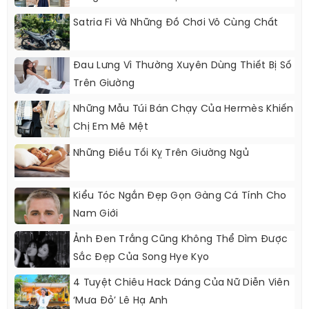
Satria Fi Và Những Đồ Chơi Vô Cùng Chất
Đau Lưng Vì Thường Xuyên Dùng Thiết Bị Số
Trên Giường
Những Mẫu Túi Bán Chạy Của Hermès Khiến
Chị Em Mê Mệt
Những Điều Tối Kỵ Trên Giường Ngủ
Kiểu Tóc Ngắn Đẹp Gọn Gàng Cá Tính Cho
Nam Giới
Ảnh Đen Trắng Cũng Không Thể Dìm Được
Sắc Đẹp Của Song Hye Kyo
4 Tuyệt Chiêu Hack Dáng Của Nữ Diễn Viên
‘Mưa Đỏ’ Lê Hạ Anh