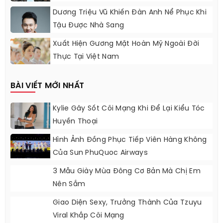
Dương Triệu Vũ Khiến Đàn Anh Nể Phục Khi
Tậu Được Nhà Sang
Xuất Hiện Gương Mặt Hoàn Mỹ Ngoài Đời
Thực Tại Việt Nam
BÀI VIẾT MỚI NHẤT
Kylie Gây Sốt Cõi Mạng Khi Để Lại Kiểu Tóc
Huyền Thoại
Hình Ảnh Đồng Phục Tiếp Viên Hàng Không
Của Sun PhuQuoc Airways
3 Mẫu Giày Mùa Đông Cơ Bản Mà Chị Em
Nên Sắm
Giao Diện Sexy, Trưởng Thành Của Tzuyu
Viral Khắp Cõi Mạng