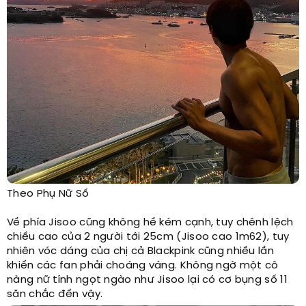
Theo Phụ Nữ Số
Về phía Jisoo cũng không hề kém cạnh, tuy chênh lệch
chiều cao của 2 người tới 25cm (Jisoo cao 1m62), tuy
nhiên vóc dáng của chị cả Blackpink cũng nhiều lần
khiến các fan phải choáng váng. Không ngờ một cô
nàng nữ tính ngọt ngào như Jisoo lại có cơ bụng số 11
săn chắc đến vậy.