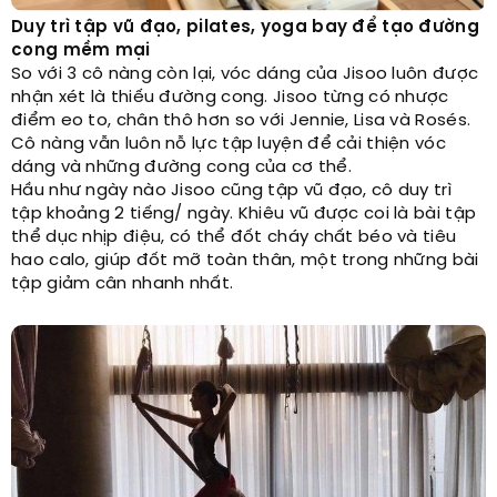
Duy trì tập vũ đạo, pilates, yoga bay để tạo đường
cong mềm mại
So với 3 cô nàng còn lại, vóc dáng của Jisoo luôn được
nhận xét là thiếu đường cong. Jisoo từng có nhược
điểm eo to, chân thô hơn so với Jennie, Lisa và Rosés.
Cô nàng vẫn luôn nỗ lực tập luyện để cải thiện vóc
dáng và những đường cong của cơ thể.
Hầu như ngày nào Jisoo cũng tập vũ đạo, cô duy trì
tập khoảng 2 tiếng/ ngày. Khiêu vũ được coi là bài tập
thể dục nhịp điệu, có thể đốt cháy chất béo và tiêu
hao calo, giúp đốt mỡ toàn thân, một trong những bài
tập giảm cân nhanh nhất.