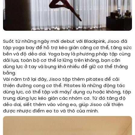
Suốt từ những ngày mới debut với Blackpink, Jisoo đã
tập yoga bay để hỗ trợ kéo giãn căng cơ thể, tăng sức
bền và độ dẻo dai. Yoga bay là phương pháp tập cùng
dải lụa, toàn bộ cơ thể lơ lửng trên không, bạn cần
dùng lực ở tay và bụng khá nhiều để giữ cơ thể thăng
bằng.
Vài năm trở lại đây, Jisoo tập thêm pitates để cải
thiện đường cong cơ thể. Pitates là những động tác
dùng lực, có thể tập với máy/ dụng cụ hoặc không, tập
trung dùng lực kéo giãn các nhóm cơ. Từ đó tăng độ
dẻo dai, siết thêm vào vòng eo, giúp Jisoo cải thiện
được nhược điểm eo to và thô của mình.