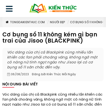
TONGDAIKIENTHUC.COM
NGƯỜI ĐẸP
CƠ BỤNG SỐ 11 KHÔNG KÉ
Cơ bụng số 11 không kém gì bạn
trai của Jisoo (BLACKPINK)
Vóc dáng của chị cả Blackpink cũng nhiều lần
khiến các fan phải choáng váng, không ngờ một
cô nàng nữ tính ngọt ngào như Jisoo lại có cơ
bụng số 11 săn chắc đến vậy.
06/08/2023
Đăng bởi
Kiến Thức Mỗi Ngày
NỘI DUNG BÀI VIẾT
Vóc dáng của chị cả Blackpink cũng nhiều lần khiến các
fan phải choáng váng, không ngờ một cô nàng nữ tính
ngọt ngào như Jisoo lại có cơ bụng số 11 săn chắc đến