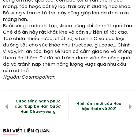
cũng ăn một quả táo, còn bữa tối thì ăn thêm quả
mọng, táo hoặc bất kỳ loại trái cây ít đường nào khác.
Bổ sung vitamin từ trái cây cũng giúp làn da đẹp, mịn
màng hơn.
Buổi sáng trước khi tập, Jisoo cũng chỉ ăn một quả táo.
Chế độ ăn này rất khắt khe và cần sự kiên trì rất cao.
Táo chứa nhiều nước, chất xơ, vitamin C và các loại
đường tốt cho sức khỏe như fructose, glucose… Chính
vì vậy, khi ăn táo, bạn sẽ luôn có cảm giác no và không
thèm ăn thêm. Từ đó sẽ tránh được việc ăn uống quá
độ và tránh nạp thêm năng lượng vượt quá nhu cầu
của cơ thể.
Nguồn: Cosmopolitan
Cuộc sống hạnh phúc
Hình ảnh mới của Hoa
của ‘búp bê Hàn Quốc’
hậu Hoàn vũ 2021
Han Chae-yeong
BÀI VIẾT LIÊN QUAN