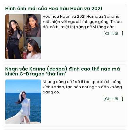
Hình ảnh mới của Hoa hậu Hoàn vũ 2021
Hoa hậu Hoàn vũ 2021 Harnaaz Sandhu
xuất hiện với ngoại hình gọn gàng. Trước
đó, cô bị miệt thị nặng nề vì tăng cân.
[Chi tiết...]
Nhan sắc Karina (aespa) đỉnh cao thế nào mà
khiến G-Dragon ‘thả tim’
Nhưng cũng có 1 số ít fan quá khích công
kích Karina, tạo nên những tin đồn không
đáng có.
[Chi tiết...]